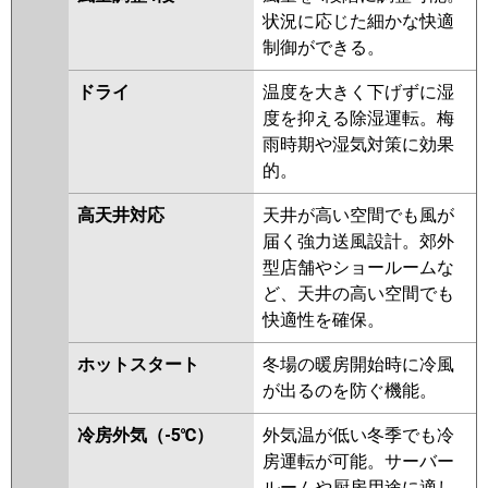
PLZ-ZRMP80EFZ
PLZ-
状況に応じた細かな快適
ZRMP80ELFZ
PLZ-ZRMP80EFGZ
制御ができる。
PLZ-ZRMP80ELFGZ
PLZ-
ZRMP80EFY
PLZ-ZRMP80ELFY
ドライ
温度を大きく下げずに湿
PLZ-ZRMP80EFGY
PLZ-
度を抑える除湿運転。梅
ZRMP80ELFGY
PLZ-ZRMP80EFV
雨時期や湿気対策に効果
PLZ-ZRMP80ELFV
PLZ-
的。
ZRMP80EFGV
PLZ-
高天井対応
天井が高い空間でも風が
ZRMP80ELFGV
PLZ-ZRMP80EFR
届く強力送風設計。郊外
PLZ-ZRMP80ELFR
PLZ-
型店舗やショールームな
ZRMP80ELFGR
PLZ-
ど、天井の高い空間でも
ZRMP80EFGR
快適性を確保。
日立
RCI-GP80RGH8
RCI-GP80RGH7
ホットスタート
冬場の暖房開始時に冷風
RCI-GP80RGH6
RCI-GP80RGH5
が出るのを防ぐ機能。
RCI-GP80RGH4
RCI-GP80RGH3
RCI-AP80GH6
RCI-AP80GH5
RCI-
冷房外気（-5℃）
外気温が低い冬季でも冷
GP80RGH1
房運転が可能。サーバー
ルームや厨房用途に適し