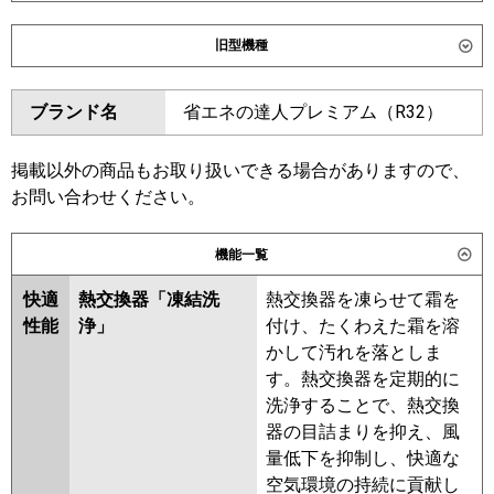
ダイキン
SSRC80DT
SSRC80DNT
旧型機種
SSRUC80DT
ダイキン
SSRC80CT
SSRC80CNT
東芝
GUXA080131MUB
GUXA080131XU
ブランド名
省エネの達人プレミアム（R32）
SSRUC80CT
SSRC80BYT
GUXA08013P1XU
SSRC80BYNT
SSRUC80BYT
GUXA08013P1MUB
SSRC80BJT
SSRC80BJNT
掲載以外の商品もお取り扱いできる場合がありますので、
三菱電機
PLZ-DHRMP80H6
PLZ-
SSRJC80BJT
SSRJC80BFT
お問い合わせください。
DHRMP80HFG6
PLZ-
SSRC80BFNT
SSRC80BFT
DHRMP80HBF6
PLZ-
SSRC80BCNT
SSRC80BCT
機能一覧
DHRMP80HF6
PLZ-ZRMP80HLF6
東芝
GUXA08013XU
GUXA08013MUB
PLZ-ZRMP80HF6
PLZ-
快適
熱交換器「凍結洗
熱交換器を凍らせて霜を
GUXA08013PXU
ZRMP80HBF6
PLZ-
性能
浄」
付け、たくわえた霜を溶
GUXA08013PMUB
ZRMP80HFG6
かして汚れを落としま
RUXA08033MUB
RUXA08033MU
す。熱交換器を定期的に
日立
RCI-GP80RGH9
RUXA08033XU
RUXA08033X
洗浄することで、熱交換
RUXA08033M
RUXA08012X
器の目詰まりを抑え、風
三菱重工
FDTZ806H6SA-airf
RUXA08012M
量低下を抑制し、快適な
FDTZ806H6SA
FDTZ806H6SA-rak
空気環境の持続に貢献し