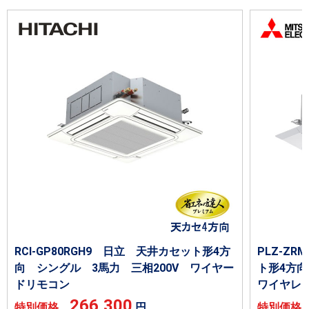
RCI-GP80RGH9 日立 天井カセット形4方
PLZ-Z
向 シングル 3馬力 三相200V ワイヤー
ト形4方向
ドリモコン
ワイヤレ
266,300
特別価格
円
特別価