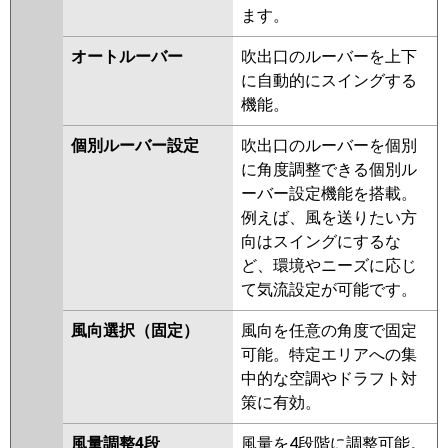
FDTZ806H6SA-osj
三菱電機
PLZ-DHRMP80HBF5
PLZ-
ます。
DHRMP80HF5
PLZ-DHRMP80H5
パナソニック
PA-P80U7GNC
PA-P80U7GNCX
PLZ-DHRMP80HFG5
PLZ-
オートルーバー
吹出口のルーバーを上下
PA-P80U7GC
ZRMP80HLF5
PLZ-ZRMP80HF5
に自動的にスイングする
PLZ-ZRMP80HBF5
PLZ-
機能。
ZRMP80HFG5
PLZ-DHRMP80H4
個別ルーバー設定
吹出口のルーバーを個別
PLZ-DHRMP80HFG4
PLZ-
に角度調整できる個別ル
DHRMP80HBF4
PLZ-
ーバー設定機能を搭載。
DHRMP80HF4
PLZ-ZRMP80HF4
例えば、風を送りたい方
PLZ-ZRMP80HLF4
PLZ-
向はスイングにするな
ZRMP80HBF4
PLZ-ZRMP80HFG4
ど、環境やニーズに応じ
PLZ-DHRMP80HFG3
PLZ-
て気流設定が可能です。
DHRMP80HF3
PLZ-DHRMP80H3
PLZ-ZRMP80HLF3
PLZ-
風向選択（固定）
風向を任意の角度で固定
ZRMP80HF3
PLZ-ZRMP80HFG3
可能。特定エリアへの集
PLZ-DHRMP80HFG2
PLZ-
中的な空調やドラフト対
DHRMP80HF2
PLZ-DHRMP80H2
策に有効。
PLZ-ZRMP80HF2
PLZ-
ZRMP80HLF2
PLZ-ZRMP80HFG2
風量調整4段
風量を4段階に調整可能。