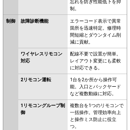
忘れを防ぎ性能低下を抑
制。
制御
故障診断機能
エラーコード表示で異常
箇所を迅速特定。修理時
間短縮とダウンタイム削
減に貢献。
ワイヤレスリモコン
配線不要で設置が簡単。
対応
レイアウト変更にも柔軟
に対応できる。
2リモコン運転
1台を2か所から操作可
能。入口とバックヤード
など複数動線に対応。
1リモコングループ制
複数台を1つのリモコンで
御
一括操作。管理効率向上
と操作ミス防止に役立
つ。