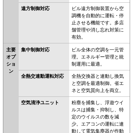
遠方制御対応
ビル遠方制御装置から空
調機を自動的に運転・停
止させる機能です。多店
舗管理や消し忘れ対策に
有効。
主要
集中制御対応
ビル全体の空調を一元管
オプ
理。エネルギー管理と統
ショ
制運用に最適。
ン
全熱交連動運転対応
全熱交換器と連動し換気
と空調を最適制御。省エ
ネと空気質向上を両立。
空気清浄ユニット
粉塵を捕集し、浮遊ウイ
ルスは捕集・抑制し、特
定のウイルスの数を減
少。エアコンの運転に連
動して電気集塵器が作動