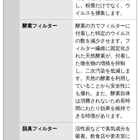
し、粉塵だけでなく、ウ
イルスを捕集します。
酵素フィルター
酵素の力でフィルターに
付着した特定のウイルス
の数を減少させます。フ
ィルター繊維に固定化さ
れた天然酵素が、付着し
た微生物の増殖を抑制
し、二次汚染を低減しま
す。天然の酵素を利用し
ていることから安全性に
も優れ、また、酵素自体
は消費されないため長時
間にわたり効果を維持で
きる特徴があります。
脱臭フィルター
活性炭などで臭気成分を
吸着。飲食店や更衣室に