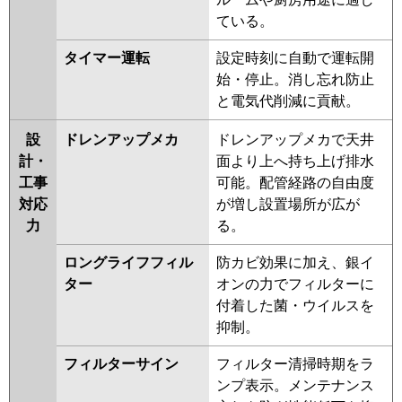
三菱重工
FDTZ806H6S
FDTZ806H6S-airf
ている。
FDTZ806H6S-rak
FDTZ806H6S-
osj
FDTZ805H5SA-osj
タイマー運転
設定時刻に自動で運転開
FDTZ805H5SA-rak
始・停止。消し忘れ防止
FDTZ805H5SA-airf
と電気代削減に貢献。
FDTZ805H5SA
FDTZ805H5S-osj
FDTZ805H5S-rak
FDTZ805H5S-
設
ドレンアップメカ
ドレンアップメカで天井
airf
FDTZ805H5S
FDTZ805H5S-
計・
面より上へ持ち上げ排水
rakuri-na
FDTZ805H5S-airflex
工事
可能。配管経路の自由度
対応
が増し設置場所が広が
パナソニック
PA-P80U7GNBX
PA-P80U7GB
PA-
力
る。
P80U7GNB
PA-P80U7G
PA-
P80U7GN
PA-P80U6GB
PA-
ロングライフフィル
防カビ効果に加え、銀イ
P80U6GNB
PA-P80U6GN
PA-
ター
オンの力でフィルターに
P80U6G
付着した菌・ウイルスを
抑制。
フィルターサイン
フィルター清掃時期をラ
ンプ表示。メンテナンス