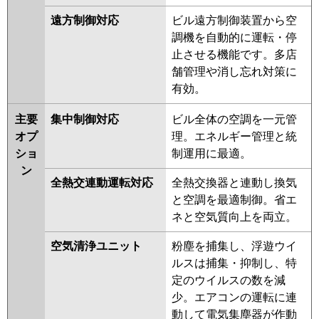
遠方制御対応
ビル遠方制御装置から空
調機を自動的に運転・停
止させる機能です。多店
舗管理や消し忘れ対策に
有効。
主要
集中制御対応
ビル全体の空調を一元管
オプ
理。エネルギー管理と統
ショ
制運用に最適。
ン
全熱交連動運転対応
全熱交換器と連動し換気
と空調を最適制御。省エ
ネと空気質向上を両立。
空気清浄ユニット
粉塵を捕集し、浮遊ウイ
ルスは捕集・抑制し、特
定のウイルスの数を減
少。エアコンの運転に連
動して電気集塵器が作動