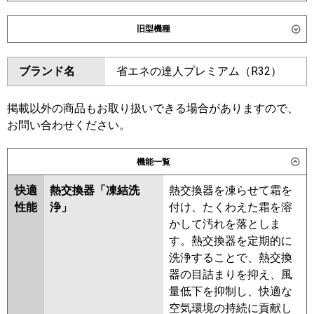
ダイキン
SSRC56DNV
SSRC56DV
旧型機種
SSRUC56DV
ダイキン
SSRC56CNV
SSRC56CV
東芝
GUXA05613J1XU
ブランド名
省エネの達人プレミアム（R32）
SSRUC56CV
SSRC56BYV
GUXA05613J1MUB
SSRC56BYNV
SSRUC56BYV
GUXA05613JP1MUB
SSRC56BJV
SSRC56BJNV
掲載以外の商品もお取り扱いできる場合がありますので、
GUXA05613JP1XU
SSRJC56BJV
SSRJC56BFV
お問い合わせください。
三菱電機
PLZ-ZRMP56SHLF6
PLZ-
SSRC56BFV
SSRC56BFNV
ZRMP56SHF6
PLZ-
SSRC56BCNV
SSRC56BCV
機能一覧
ZRMP56SHBF6
PLZ-
東芝
GUXA05613JMUB
GUXA05613JXU
ZRMP56SHFG6
快適
熱交換器「凍結洗
熱交換器を凍らせて霜を
GUXA05613JPXU
性能
浄」
付け、たくわえた霜を溶
日立
RCI-GP56RGHJ9
GUXA05613JPMUB
かして汚れを落としま
RUXA05633JMUB
す。熱交換器を定期的に
三菱重工
FDTZ566HK6SA
FDTZ566HK6SA-
RUXA05633JMU
RUXA05633JXU
洗浄することで、熱交換
rak
FDTZ566HK6SA-airf
器の目詰まりを抑え、風
FDTZ566HK6SA-osj
三菱電機
PLZ-ZRMP56SHLF5
PLZ-
量低下を抑制し、快適な
ZRMP56SHF5
PLZ-
空気環境の持続に貢献し
パナソニック
PA-P56U7SGNC
PA-P56U7SGNCX