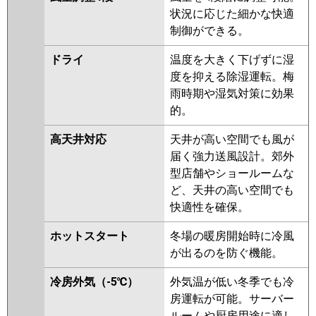
ZRMP56SELFGY
PLZ-
状況に応じた細かな快適
ZRMP56SEFV
PLZ-
制御ができる。
ZRMP56SELFV
PLZ-
ZRMP56SEFGV
PLZ-
ドライ
温度を大きく下げずに湿
ZRMP56SELFGV
PLZ-
度を抑える除湿運転。梅
ZRMP56SEFR
PLZ-
雨時期や湿気対策に効果
ZRMP56SELFR
PLZ-
的。
ZRMP56SEFGR
PLZ-
高天井対応
天井が高い空間でも風が
ZRMP56SELFGR
届く強力送風設計。郊外
日立
RCI-GP56RGHJ8
RCI-GP56RGHJ7
型店舗やショールームな
RCI-GP56RGHJ6
RCI-GP56RGHJ5
ど、天井の高い空間でも
RCI-GP56RGHJ4
RCI-GP56RGHJ3
快適性を確保。
RCI-AP56GHJ6
RCI-AP56GHJ5
ホットスタート
冬場の暖房開始時に冷風
RCI-GP56RGHJ1
が出るのを防ぐ機能。
三菱重工
FDTZ566HK6S
FDTZ566HK6S-
冷房外気（-5℃）
外気温が低い冬季でも冷
airf
FDTZ566HK6S-rak
房運転が可能。サーバー
FDTZ566HK6S-osj
ルームや厨房用途に適し