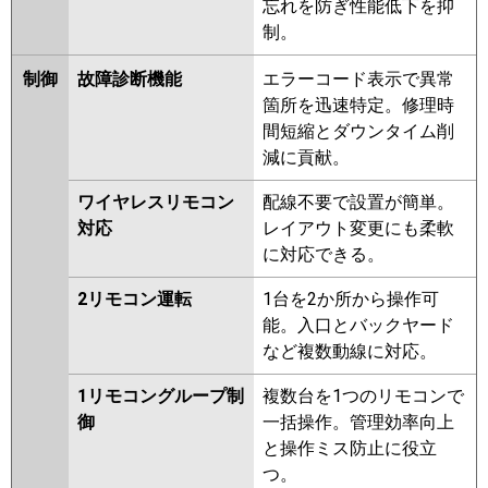
忘れを防ぎ性能低下を抑
制。
制御
故障診断機能
エラーコード表示で異常
箇所を迅速特定。修理時
間短縮とダウンタイム削
減に貢献。
ワイヤレスリモコン
配線不要で設置が簡単。
対応
レイアウト変更にも柔軟
に対応できる。
2リモコン運転
1台を2か所から操作可
能。入口とバックヤード
など複数動線に対応。
1リモコングループ制
複数台を1つのリモコンで
御
一括操作。管理効率向上
と操作ミス防止に役立
つ。