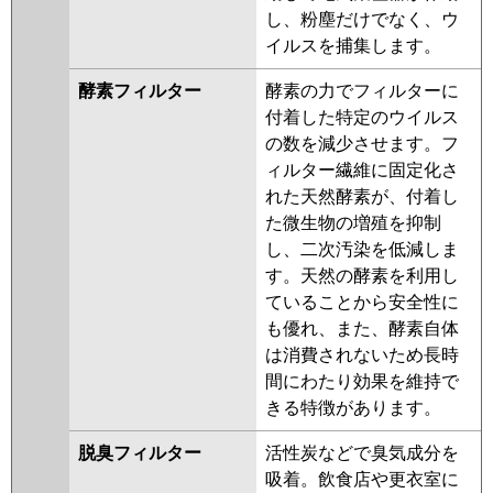
し、粉塵だけでなく、ウ
イルスを捕集します。
酵素フィルター
酵素の力でフィルターに
付着した特定のウイルス
の数を減少させます。フ
ィルター繊維に固定化さ
れた天然酵素が、付着し
た微生物の増殖を抑制
し、二次汚染を低減しま
す。天然の酵素を利用し
ていることから安全性に
も優れ、また、酵素自体
は消費されないため長時
間にわたり効果を維持で
きる特徴があります。
脱臭フィルター
活性炭などで臭気成分を
吸着。飲食店や更衣室に