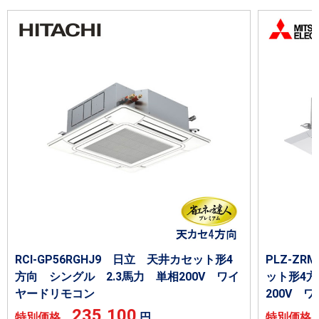
RCI-GP56RGHJ9 日立 天井カセット形4
PLZ-ZR
方向 シングル 2.3馬力 単相200V ワイ
ット形4方
ヤードリモコン
200V 
235,100
特別価格
円
特別価