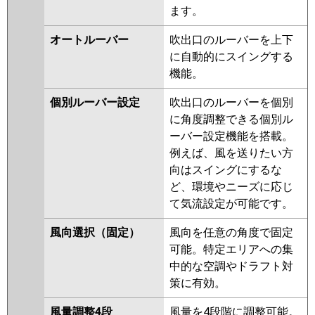
ZRMP56SHBF5
PLZ-
ます。
PA-P56U7SGC
ZRMP56SHFG5
PLZ-
ZRMP56SHLF4
PLZ-
オートルーバー
吹出口のルーバーを上下
ZRMP56SHF4
PLZ-
に自動的にスイングする
ZRMP56SHBF4
PLZ-
機能。
ZRMP56SHFG4
PLZ-
個別ルーバー設定
吹出口のルーバーを個別
ZRMP56SHLF3
PLZ-
に角度調整できる個別ル
ZRMP56SHF3
PLZ-
ーバー設定機能を搭載。
ZRMP56SHFG3
PLZ-
例えば、風を送りたい方
ZRMP56SHF2
PLZ-
向はスイングにするな
ZRMP56SHLF2
PLZ-
ど、環境やニーズに応じ
ZRMP56SHFG2
PLZ-
て気流設定が可能です。
ZRMP56SEFZ
PLZ-
ZRMP56SELFZ
PLZ-
風向選択（固定）
風向を任意の角度で固定
ZRMP56SEFGZ
PLZ-
可能。特定エリアへの集
ZRMP56SELFGZ
PLZ-
中的な空調やドラフト対
ZRMP56SEFY
PLZ-
策に有効。
ZRMP56SELFY
PLZ-
ZRMP56SEFGY
PLZ-
風量調整4段
風量を4段階に調整可能。