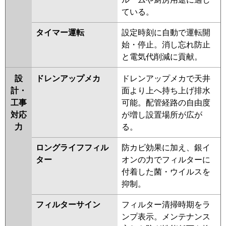
FDTZ565HKA5SA-osj
ている。
FDTZ565HKA5SA-rak
FDTZ565HKA5SA-airf
タイマー運転
設定時刻に自動で運転開
FDTZ565HKA5SA
始・停止。消し忘れ防止
FDTZ565HK5SA-osj
と電気代削減に貢献。
FDTZ565HK5SA-rak
FDTZ565HK5SA-airf
設
ドレンアップメカ
ドレンアップメカで天井
FDTZ565HK5SA
FDTZ565HK5S-
計・
面より上へ持ち上げ排水
osj
FDTZ565HK5S-rak
工事
可能。配管経路の自由度
FDTZ565HK5S-airf
対応
が増し設置場所が広が
FDTZ565HK5S-airflex
力
る。
FDTZ565HK5S
FDTZ565HK5S-
rakuri-na
ロングライフフィル
防カビ効果に加え、銀イ
ター
オンの力でフィルターに
パナソニック
PA-P56U7SGNBX
PA-P56U7SGNB
付着した菌・ウイルスを
PA-P56U7SGB
PA-P56U7SGN
PA-
抑制。
P56U7SG
PA-P56U6SGB
PA-
P56U6SGNB
PA-P56U6SG
PA-
フィルターサイン
フィルター清掃時期をラ
P56U6SGN
ンプ表示。メンテナンス