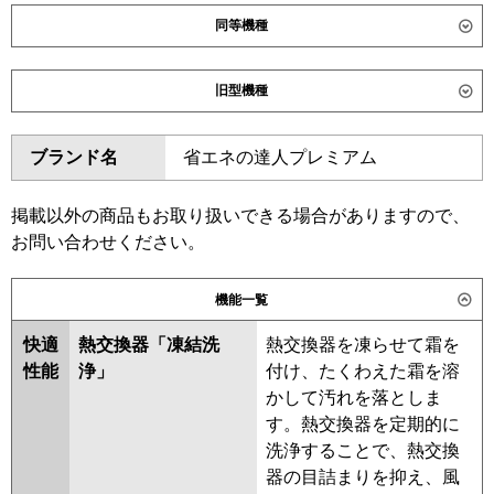
同等機種
ダイキン
SSRC56DNT
SSRC56DT
旧型機種
SSRUC56DT
ダイキン
SSRC56CT
SSRC56CNT
東芝
GUXA056131XU
GUXA056131MUB
ブランド名
省エネの達人プレミアム
SSRUC56CT
SSRC56BYT
GUXA05613P1XU
SSRC56BYNT
SSRUC56BYT
GUXA05613P1MUB
SSRC56BJT
SSRC56BJNT
掲載以外の商品もお取り扱いできる場合がありますので、
三菱電機
PLZ-ZRMP56HLF6
PLZ-
SSRJC56BJT
SSRJC56BFT
お問い合わせください。
ZRMP56HF6
PLZ-ZRMP56HBF6
SSRC56BFT
SSRC56BFNT
PLZ-ZRMP56HFG6
SSRC56BCT
SSRC56BCNT
機能一覧
日立
RCI-GP56RGH9
東芝
GUXA05613XU
GUXA05613MUB
快適
熱交換器「凍結洗
熱交換器を凍らせて霜を
GUXA05613PXU
性能
浄」
付け、たくわえた霜を溶
三菱重工
FDTZ566H6SA-airf
GUXA05613PMUB
かして汚れを落としま
FDTZ566H6SA
FDTZ566H6SA-osj
RUXA05633MUB
RUXA05633MU
す。熱交換器を定期的に
FDTZ566H6SA-rak
RUXA05633XU
洗浄することで、熱交換
器の目詰まりを抑え、風
パナソニック
PA-P56U7GNCX
PA-P56U7GNC
三菱電機
PLZ-ZRMP56HLF5
PLZ-