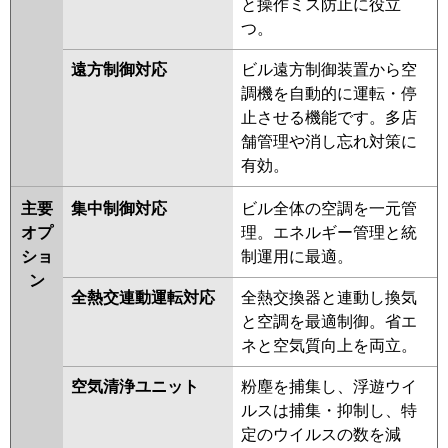
と操作ミス防止に役立
つ。
遠方制御対応
ビル遠方制御装置から空
調機を自動的に運転・停
止させる機能です。多店
舗管理や消し忘れ対策に
有効。
主要
集中制御対応
ビル全体の空調を一元管
オプ
理。エネルギー管理と統
ショ
制運用に最適。
ン
全熱交連動運転対応
全熱交換器と連動し換気
と空調を最適制御。省エ
ネと空気質向上を両立。
空気清浄ユニット
粉塵を捕集し、浮遊ウイ
ルスは捕集・抑制し、特
定のウイルスの数を減