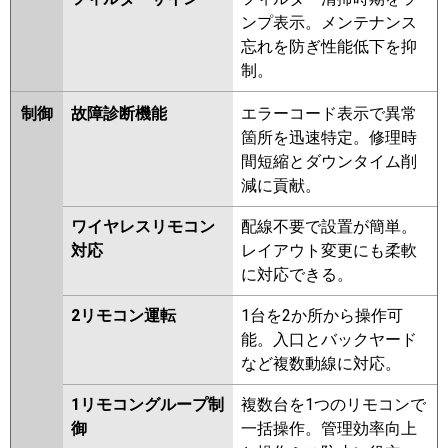
ンプ表示。メンテナンス
忘れを防ぎ性能低下を抑
制。
制御
故障診断機能
エラーコード表示で異常
箇所を迅速特定。修理時
間短縮とダウンタイム削
減に貢献。
ワイヤレスリモコン
配線不要で設置が簡単。
対応
レイアウト変更にも柔軟
に対応できる。
2リモコン運転
1台を2か所から操作可
能。入口とバックヤード
など複数動線に対応。
1リモコングループ制
複数台を1つのリモコンで
御
一括操作。管理効率向上