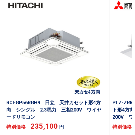
RCI-GP56RGH9 日立 天井カセット形4方
PLZ-Z
向 シングル 2.3馬力 三相200V ワイヤ
ト形4方向
ードリモコン
200V 
235,100
特別価格
円
特別価