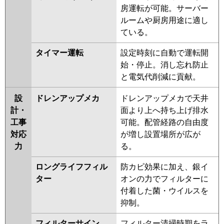
房運転が可能。サーバー
FDTZ565H5S-airf
FDTZ565H5S-
ルームや厨房用途に適し
rakuri-na
FDTZ565H5S-airflex
ている。
FDTZ565H5S
タイマー運転
設定時刻に自動で運転開
パナソニック
PA-P56U7GNBX
PA-P56U7GB
PA-
始・停止。消し忘れ防止
P56U7GNB
PA-P56U7G
PA-
と電気代削減に貢献。
P56U7GN
PA-P56U6GB
PA-
P56U6GNB
PA-P56U6G
PA-
設
ドレンアップメカ
ドレンアップメカで天井
P56U6GN
計・
面より上へ持ち上げ排水
工事
可能。配管経路の自由度
対応
が増し設置場所が広が
力
る。
ロングライフフィル
防カビ効果に加え、銀イ
ター
オンの力でフィルターに
付着した菌・ウイルスを
抑制。
フィルターサイン
フィルター清掃時期をラ