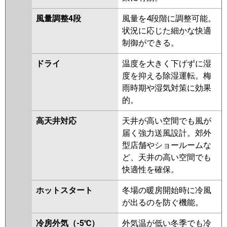
ZRMP56ELFR
PLZ-ZRMP56EFR
PLZ-ZRMP56EFGR
PLZ-
風量調整4段
風量を4段階に調整可能。
ZRMP56ELFGR
状況に応じた細かな快適
制御ができる。
日立
RCI-GP56RGH7
RCI-GP56RGH6
RCI-GP56RGH5
RCI-GP56RGH4
ドライ
温度を大きく下げずに湿
RCI-GP56RGH3
RCI-AP56GH6
度を抑える除湿運転。梅
RCI-GP56RGH2
RCI-AP56GH5
雨時期や湿気対策に効果
RCI-GP56RGH1
的。
三菱重工
FDTZ566H6S-airf
FDTZ566H6S
高天井対応
天井が高い空間でも風が
FDTZ566H6S-rak
FDTZ566H6S-
届く強力送風設計。郊外
osj
FDTZ565HA5SA-osj
型店舗やショールームな
FDTZ565HA5SA-rak
ど、天井の高い空間でも
FDTZ565HA5SA-airf
快適性を確保。
FDTZ565HA5SA
FDTZ565H5SA
FDTZ565H5SA-osj
ホットスタート
冬場の暖房開始時に冷風
FDTZ565H5SA-rak
が出るのを防ぐ機能。
FDTZ565H5SA-airf
FDTZ565H5S-
冷房外気（-5℃）
外気温が低い冬季でも冷
osj
FDTZ565H5S-rak