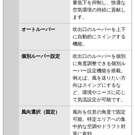
量低下を抑制し、快適な
PA-P56U7GC
ZRMP56HF5
PLZ-ZRMP56HBF5
空気環境の持続に貢献し
PLZ-ZRMP56HFG5
PLZ-
ます。
ZRMP56HLF4
PLZ-ZRMP56HF4
PLZ-ZRMP56HBF4
PLZ-
オートルーバー
吹出口のルーバーを上下
ZRMP56HFG4
PLZ-ZRMP56HLF3
に自動的にスイングする
PLZ-ZRMP56HF3
PLZ-
機能。
ZRMP56HFG3
PLZ-ZRMP56HF2
個別ルーバー設定
吹出口のルーバーを個別
PLZ-ZRMP56HLF2
PLZ-
に角度調整できる個別ル
ZRMP56HFG2
PLZ-ZRMP56EFZ
ーバー設定機能を搭載。
PLZ-ZRMP56ELFZ
PLZ-
例えば、風を送りたい方
ZRMP56EFGZ
PLZ-
向はスイングにするな
ZRMP56ELFGZ
PLZ-ZRMP56EFY
ど、環境やニーズに応じ
PLZ-ZRMP56ELFY
PLZ-
て気流設定が可能です。
ZRMP56EFGY
PLZ-
ZRMP56ELFGY
PLZ-ZRMP56EFV
風向選択（固定）
風向を任意の角度で固定
PLZ-ZRMP56ELFV
PLZ-
可能。特定エリアへの集
ZRMP56EFGV
PLZ-
中的な空調やドラフト対
ZRMP56ELFGV
PLZ-
策に有効。