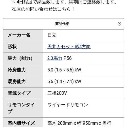
～4日程度で納品致します。納期はご連絡致します。
在庫のお問い合わせはこちら！
商品仕様
メーカー名
日立
形状
天井カセット形4方向
馬力（能力）
2.3馬力
P56
冷房能力
5.0 (1.5～5.6) kW
暖房能力
5.6 (1.4～7.1) kW
電源タイプ
三相200V
リモコンタイ
ワイヤードリモコン
プ
室内機サイズ
高さ 288mm x 幅 950mm x 奥行