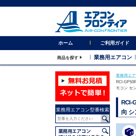
ホーム
ご利用ガイド
業務用エアコン
商品を探す
業務用エア
RCI-G
モコン セ
RC
業務用エアコン型番検索
向 