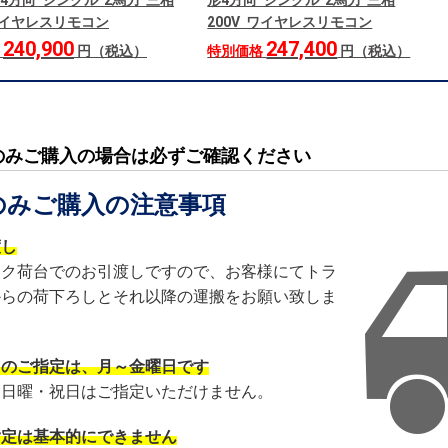
4方向 シングル 2馬力 三相
形4方向 シングル 2馬力 三相
 ワイヤレスリモコン
200V ワイヤレスリモコン
240,900
247,400
格
円（税込）
特別価格
円（税込）
のみご購入の場合は必ずご確認ください
のみご購入の注意事項
渡し
ック荷台でのお引渡しですので、お客様にてトラ
からの荷下ろしとそれ以降の運搬をお願い致しま
日のご指定は、月～金曜日です
・日曜・祝日はご指定いただけません。
指定は基本的にできません