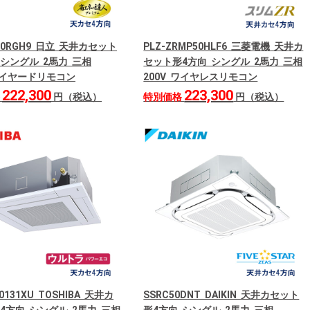
P50RGH9 日立 天井カセット
PLZ-ZRMP50HLF6 三菱電機 天井カ
 シングル 2馬力 三相
セット形4方向 シングル 2馬力 三相
 ワイヤードリモコン
200V ワイヤレスリモコン
222,300
223,300
格
円（税込）
特別価格
円（税込）
0131XU TOSHIBA 天井カ
SSRC50DNT DAIKIN 天井カセット