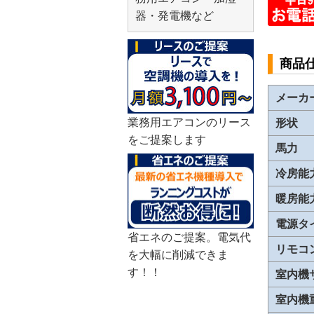
器・発電機など
商品
メーカ
業務用エアコンのリース
形状
をご提案します
馬力
冷房能
暖房能
電源タ
省エネのご提案。電気代
リモコ
を大幅に削減できま
す！！
室内機
室内機