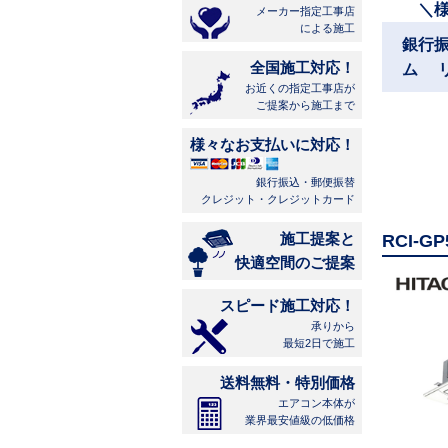
＼
メーカー指定工事店
による施工
銀行
全国施工対応！
ム 
お近くの指定工事店が
ご提案から施工まで
様々なお支払いに対応！
銀行振込・郵便振替
クレジット・クレジットカード
施工提案と
RCI-
快適空間のご提案
スピード施工対応！
承りから
最短2日で施工
送料無料・特別価格
エアコン本体が
業界最安値級の低価格