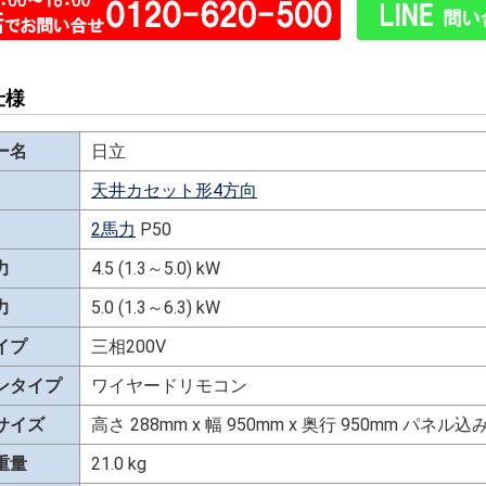
仕様
ー名
日立
天井カセット形4方向
2馬力
P50
力
4.5 (1.3～5.0) kW
力
5.0 (1.3～6.3) kW
イプ
三相200V
ンタイプ
ワイヤードリモコン
サイズ
高さ 288mm x 幅 950mm x 奥行 950mm パネ
重量
21.0 kg