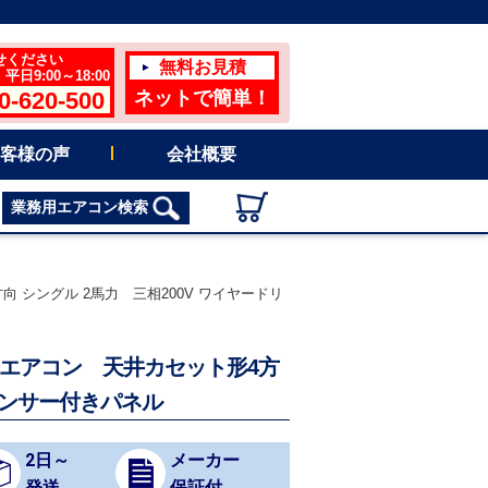
せください
無料お見積
日9:00～18:00
0-620-500
ネットで簡単！
客様の声
会社概要
業務用エアコン検索
向 シングル 2馬力 三相200V ワイヤードリ
務用エアコン 天井カセット形4方
センサー付きパネル
2日～
メーカー
発送
保証付