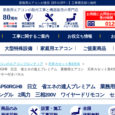
業務用エアコンが激安【85％OFF～】工事費見積り無料
業務用エアコンの取付工事と機器販売の専門店
お気軽にお問合わ
80
受付時間 平
周年
012
創業
1946
年
特定建設業
メーカー指定
工事は全国
80
年の実績
第64687号
安心・丁寧な工事
スピード対応
工事に関するご案内
お役立ち情報
お
大型特殊設備
家庭用エアコン
ご提案商品
コンのエアコンフロンティア
天井カセット形4方向
P50RGH8 日立 省エネの達人プレミアム 業務用エアコン 天井カセット形4方
ンサー付きパネル
I-GP50RGH8 日立 省エネの達人プレミアム 業
シングル 2馬力 三相200V ワイヤードリモコン 
商品のみ
設置・施工
全国
発送可能
工事可能
送料無料