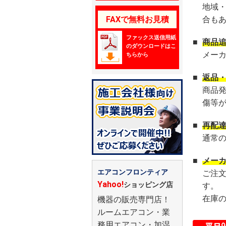
地域
FAXで無料お見積
合も
ファックス送信用紙
■
商品
のダウンロードはこ
メー
ちらから
■
返品
商品
傷等
■
再配
通常
■
メー
エアコンフロンティア
ご注
Yahoo!
ショッピング店
す。
在庫
機器の販売専門店！
ルームエアコン・業
務用エアコン・加湿