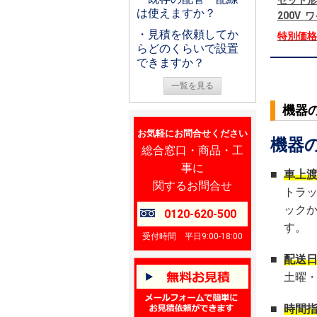
セット形
は使えますか？
200V
・見積を依頼してか
特別価
らどのくらいで設置
できますか？
一覧を見る
機器
お気軽にお問合せください
機器
総合窓口・商品・工
事に
■
車上
関するお問合せ
トラ
ック
0120-620-500
す。
受付時間 平日9:00-18:00
■
配送
土曜
■
時間