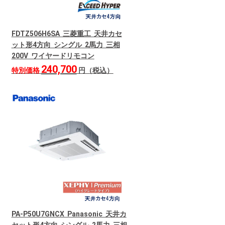
FDTZ506H6SA 三菱重工 天井カセ
ット形4方向 シングル 2馬力 三相
200V ワイヤードリモコン
240,700
特別価格
円（税込）
PA-P50U7GNCX Panasonic 天井カ