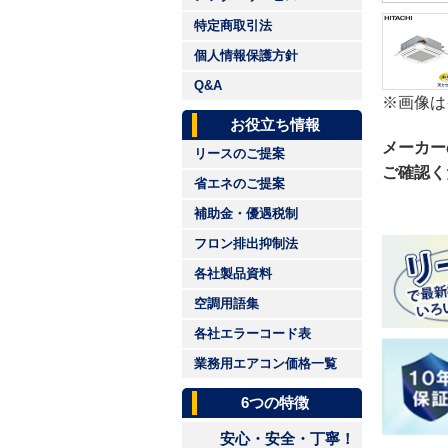
特定商取引法
個人情報保護方針
Q&A
※画像は
お役立ち情報
メーカー
リースのご提案
ご確認く
省エネのご提案
補助金・優遇税制
フロン排出抑制法
各社製品資料
空調用語集
各社エラーコード表
業務用エアコン価格一覧
6つの特徴
安心・安全・丁寧！