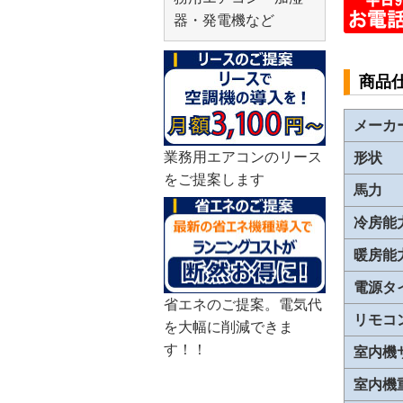
器・発電機など
商品
メーカ
業務用エアコンのリース
形状
をご提案します
馬力
冷房能
暖房能
電源タ
省エネのご提案。電気代
リモコ
を大幅に削減できま
す！！
室内機
室内機