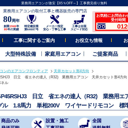
業務用エアコンが激安【85％OFF～】工事費見積り無料
業務用エアコンの取付工事と機器販売の専門店
お気軽にお問合わ
80
受付時間 平
周年
012
創業
1946
年
特定建設業
メーカー指定
工事は全国
80
年の実績
第64687号
安心・丁寧な工事
スピード対応
工事に関するご案内
お役立ち情報
お
大型特殊設備
家庭用エアコン
ご提案商品
コンのエアコンフロンティア
天井カセット形4方向
45RSHJ3 日立 省エネの達人（R32) 業務用エアコン 天井カセット形4方向 
パネル
-GP45RSHJ3 日立 省エネの達人（R32) 業務
グル 1.8馬力 単相200V ワイヤードリモコン 標
商品のみ
設置・施工
全国
発送可能
工事可能
送料無料