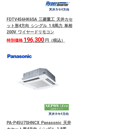
FDTV456HK6SA 三菱重工 天井カセ
ット形4方向 シングル 1.8馬力 単相
200V ワイヤードリモコン
196,300
特別価格
円（税込）
PA-P45U7SHNCX Panasonic 天井