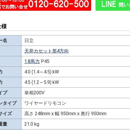
仕様
ー名
日立
天井カセット形4方向
1.8馬力
P45
力
4.0 (1.4～4.5) kW
力
4.5 (1.2～5.9) kW
イプ
単相200V
ンタイプ
ワイヤードリモコン
サイズ
高さ 248mm x 幅 950mm x 奥行 950mm
重量
21.0 kg