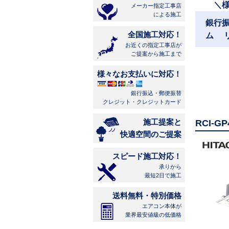
＼
メーカー指定工事店
による施工
銀行
全国施工対応！
ム 
お近くの指定工事店が
ご提案から施工まで
様々なお支払いに対応！
銀行振込・郵便振替
クレジット・クレジットカード
施工提案と
RCI-
快適空間のご提案
スピード施工対応！
承りから
最短2日で施工
送料無料・特別価格
エアコン本体が
業界最安値級の低価格