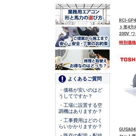
RCI-G
ト形4方
200V
特別価
よくあるご質問
・価格が安いのはど
うしてですか？
・工場に設置する空
調機はありますか？
・工事費用はどのく
らいかかりますか？
GUSA04
・既存の配管・配線