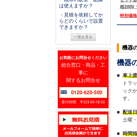
セット形
は使えますか？
相200
・見積を依頼してか
特別価
らどのくらいで設置
できますか？
一覧を見る
機器
お気軽にお問合せください
機器
総合窓口・商品・工
事に
■
車上
関するお問合せ
トラ
ック
0120-620-500
す。
受付時間 平日9:00-18:00
■
配送
土曜
■
時間