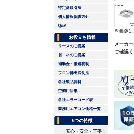
特定商取引法
個人情報保護方針
Q&A
※画像は
お役立ち情報
メーカー
リースのご提案
ご確認く
省エネのご提案
補助金・優遇税制
フロン排出抑制法
各社製品資料
空調用語集
各社エラーコード表
業務用エアコン価格一覧
6つの特徴
安心・安全・丁寧！