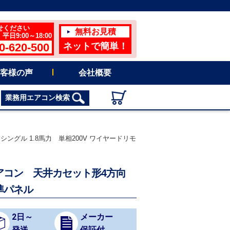
せください
無料お見積
日9:00～18:00
0-620-500
ネットで簡単！
客様の声
会社概要
業務用エアコン検索
シングル 1.8馬力 単相200V ワイヤードリモ
用エアコン 天井カセット形4方向
準パネル
2日～
メーカー
発送
保証付