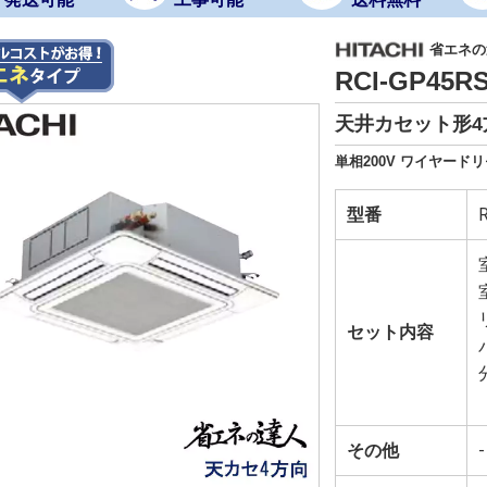
省エネの達
RCI-GP45
天井カセット形4方
単相200V ワイヤード
型番
セット内容
その他
-