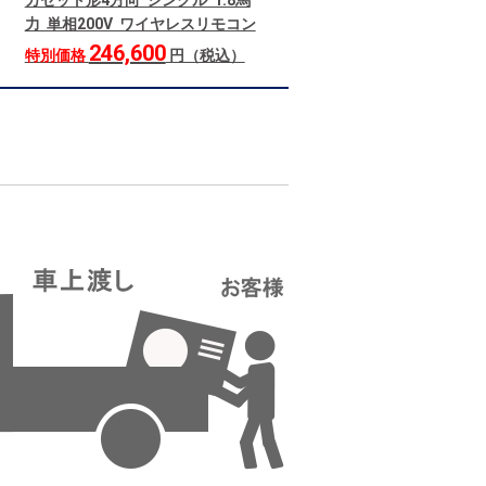
カセット形4方向 シングル 1.8馬
力 単相200V ワイヤレスリモコン
246,600
特別価格
円（税込）