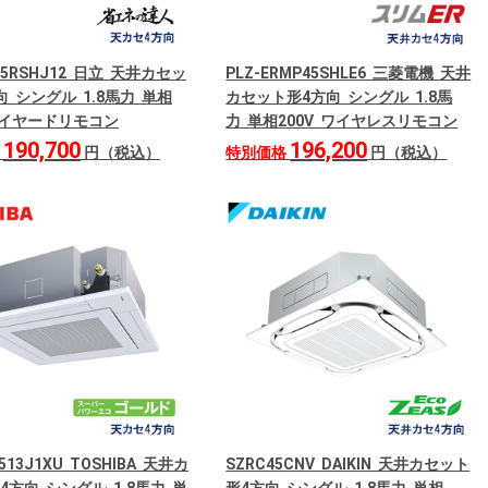
P45RSHJ12 日立 天井カセッ
PLZ-ERMP45SHLE6 三菱電機 天井
向 シングル 1.8馬力 単相
カセット形4方向 シングル 1.8馬
 ワイヤードリモコン
力 単相200V ワイヤレスリモコン
190,700
196,200
格
円（税込）
特別価格
円（税込）
513J1XU TOSHIBA 天井カ
SZRC45CNV DAIKIN 天井カセット