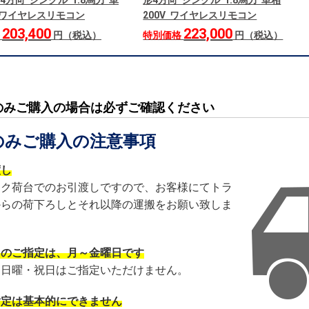
4方向 シングル 1.8馬力 単
形4方向 シングル 1.8馬力 単相
V ワイヤレスリモコン
200V ワイヤレスリモコン
203,400
223,000
格
円（税込）
特別価格
円（税込）
のみご購入の場合は必ずご確認ください
のみご購入の注意事項
渡し
ック荷台でのお引渡しですので、お客様にてトラ
からの荷下ろしとそれ以降の運搬をお願い致しま
日のご指定は、月～金曜日です
・日曜・祝日はご指定いただけません。
指定は基本的にできません