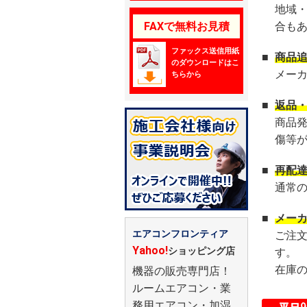
地域
FAXで無料お見積
合も
ファックス送信用紙
■
商品
のダウンロードはこ
メー
ちらから
■
返品
商品
傷等
■
再配
通常
■
メー
エアコンフロンティア
ご注
Yahoo!
ショッピング店
す。
在庫
機器の販売専門店！
ルームエアコン・業
務用エアコン・加湿