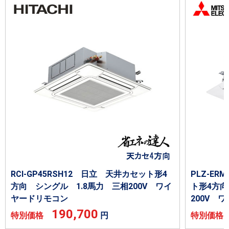
RCI-GP45RSH12 日立 天井カセット形4
PLZ-E
方向 シングル 1.8馬力 三相200V ワイ
ト形4方向
ヤードリモコン
200V 
190,700
特別価格
円
特別価