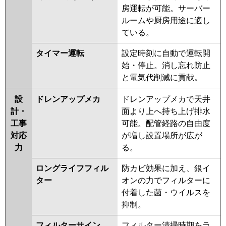
P45U7H
PA-P45U6CB
PA-
房運転が可能。サーバー
P45U6CNB
PA-P45U6HB
PA-
ルームや厨房用途に適し
P45U6HNB
PA-P45U6H
PA-
ている。
P45U6HN
タイマー運転
設定時刻に自動で運転開
始・停止。消し忘れ防止
と電気代削減に貢献。
設
ドレンアップメカ
ドレンアップメカで天井
計・
面より上へ持ち上げ排水
工事
可能。配管経路の自由度
対応
が増し設置場所が広が
力
る。
ロングライフフィル
防カビ効果に加え、銀イ
ター
オンの力でフィルターに
付着した菌・ウイルスを
抑制。
フィルターサイン
フィルター清掃時期をラ