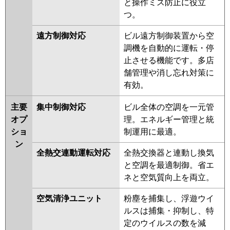
と操作ミス防止に役立
つ。
遠方制御対応
ビル遠方制御装置から空
調機を自動的に運転・停
止させる機能です。多店
舗管理や消し忘れ対策に
有効。
主要
集中制御対応
ビル全体の空調を一元管
オプ
理。エネルギー管理と統
ショ
制運用に最適。
ン
全熱交連動運転対応
全熱交換器と連動し換気
と空調を最適制御。省エ
ネと空気質向上を両立。
空気清浄ユニット
粉塵を捕集し、浮遊ウイ
ルスは捕集・抑制し、特
定のウイルスの数を減