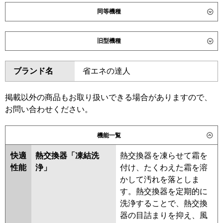
同等機種
ダイキン
SZRC45CNT
SZRC45CT
旧型機種
SZRUC45CT
ダイキン
SZRC45BYT
SZRC45BYNT
東芝
GUSA045131XU
GUSA045131MUB
ブランド名
省エネの達人
SZRUC45BYT
SZRC45BJNT
GUSA04513P1XU
SZRC45BJT
SZRJC45BJT
GUSA04513P1MUB
SZRJC45BFT
SZRC45BFT
掲載以外の商品もお取り扱いできる場合がありますので、
三菱電機
PLZ-ERMP45H6
PLZ-
SZRC45BFNT
SZRC45BCNT
お問い合わせください。
ERMP45HLE6
PLZ-ERMP45HE6
SZRC45BCT
機能一覧
日立
RCI-GP45RSH12
東芝
GUSA04513XU
GUSA04513MUB
GUSA04513PXU
快適
熱交換器「凍結洗
熱交換器を凍らせて霜を
三菱重工
FDTV456H6SA
FDTV456H6SA-rak
GUSA04513PMUB
性能
浄」
付け、たくわえた霜を溶
FDTV456H6SA-airf
RUSA04533MUB
RUSA04533XU
かして汚れを落としま
FDTV456H6SA-osj
RUSA04533MU
RUSA04533M
す。熱交換器を定期的に
RUSA04533X
AUSA04577X
洗浄することで、熱交換
パナソニック
PA-P45U7HNCX
PA-P45U7HC
AUSA04577M
器の目詰まりを抑え、風
PA-P45U7HNC