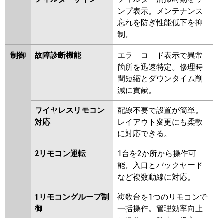
ンプ表示。メンテナンス
忘れを防ぎ性能低下を抑
制。
制御
故障診断機能
エラーコード表示で異常
箇所を迅速特定。修理時
間短縮とダウンタイム削
減に貢献。
ワイヤレスリモコン
配線不要で設置が簡単。
対応
レイアウト変更にも柔軟
に対応できる。
2リモコン運転
1台を2か所から操作可
能。入口とバックヤード
など複数動線に対応。
1リモコングループ制
複数台を1つのリモコンで
御
一括操作。管理効率向上