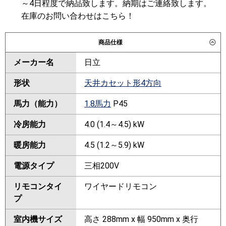
～4日程度で納品致します。納期はご連絡致します。
在庫のお問い合わせはこちら！
商品仕様
メーカー名
日立
形状
天井カセット形4方向
馬力（能力）
1.8馬力
P45
冷房能力
4.0 (1.4～4.5) kW
暖房能力
4.5 (1.2～5.9) kW
電源タイプ
三相200V
リモコンタイ
ワイヤードリモコン
プ
室内機サイズ
高さ 288mm x 幅 950mm x 奥行