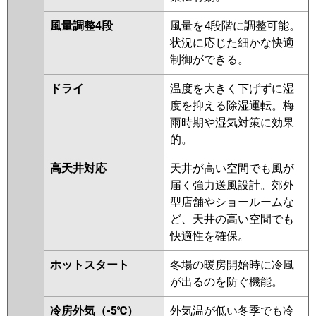
RCI-GP45RSH5
RCI-GP45RSH4
風量調整4段
風量を4段階に調整可能。
RCI-GP45RSH3
RCI-GP45RSH2
状況に応じた細かな快適
制御ができる。
三菱重工
FDTV456H6S-airf
FDTV456H6S
FDTV456H6S-rak
FDTV456H6S-
ドライ
温度を大きく下げずに湿
osj
FDTV455HA5SA
度を抑える除湿運転。梅
FDTV455HA5SA-osj
雨時期や湿気対策に効果
FDTV455HA5SA-rak
的。
FDTV455HA5SA-airf
FDTV455H5SA
FDTV455H5SA-osj
高天井対応
天井が高い空間でも風が
FDTV455H5SA-rak
届く強力送風設計。郊外
FDTV455H5SA-airf
FDTV455H5S-
型店舗やショールームな
osj
FDTV455H5S-rak
ど、天井の高い空間でも
FDTV455H5S-airf
FDTV455H5S-
快適性を確保。
airflex
FDTV455H5S
FDTV455H5S-rakuri-na
ホットスタート
冬場の暖房開始時に冷風
が出るのを防ぐ機能。
パナソニック
PA-P45U7HNBX
PA-P45U7HNB
PA-P45U7HB
PA-P45U7HN
PA-
冷房外気（-5℃）
外気温が低い冬季でも冷