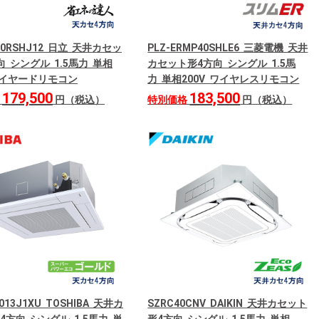
P40RSHJ12 日立 天井カセッ
PLZ-ERMP40SHLE6 三菱電機 天井
向 シングル 1.5馬力 単相
カセット形4方向 シングル 1.5馬
 ワイヤードリモコン
力 単相200V ワイヤレスリモコン
179,500
183,500
格
円（税込）
特別価格
円（税込）
013J1XU TOSHIBA 天井カ
SZRC40CNV DAIKIN 天井カセット