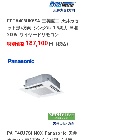
FDTV406HK6SA 三菱重工 天井カセ
ット形4方向 シングル 1.5馬力 単相
200V ワイヤードリモコン
187,100
特別価格
円（税込）
PA-P40U7SHNCX Panasonic 天井