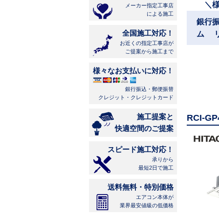
＼
メーカー指定工事店
による施工
銀行
全国施工対応！
ム 
お近くの指定工事店が
ご提案から施工まで
様々なお支払いに対応！
銀行振込・郵便振替
クレジット・クレジットカード
施工提案と
RCI-
快適空間のご提案
スピード施工対応！
承りから
最短2日で施工
送料無料・特別価格
エアコン本体が
業界最安値級の低価格