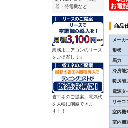
器・発電機など
商品
メーカ
業務用エアコンのリース
形状
をご提案します
馬力
冷房能
暖房能
電源タ
省エネのご提案。電気代
リモコ
を大幅に削減できま
す！！
室内機
室内機