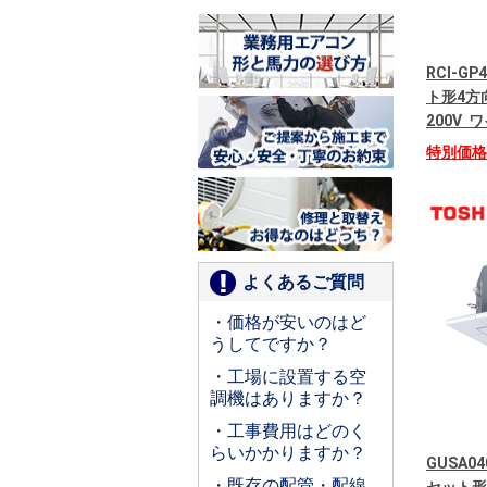
RCI-G
ト形4方
200V
特別価
よくあるご質問
・価格が安いのはど
うしてですか？
・工場に設置する空
調機はありますか？
・工事費用はどのく
らいかかりますか？
GUSA04
・既存の配管・配線