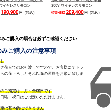
4方向 シングル 1.5馬力 単
形4方向 シングル 1.5馬力 単相
V ワイヤレスリモコン
200V ワイヤレスリモコン
190,900
209,400
格
円（税込）
特別価格
円（税込）
のみご購入の場合は必ずご確認ください
のみご購入の注意事項
渡し
ック荷台でのお引渡しですので、お客様にてトラ
からの荷下ろしとそれ以降の運搬をお願い致しま
日のご指定は、月～金曜日です
・日曜・祝日はご指定いただけません。
指定は基本的にできません