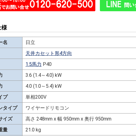
仕様
ー名
日立
天井カセット形4方向
1.5馬力
P40
力
3.6 (1.4～4.0) kW
力
4.0 (1.0～5.4) kW
イプ
単相200V
ンタイプ
ワイヤードリモコン
サイズ
高さ 248mm x 幅 950mm x 奥行 950mm
重量
21.0 kg