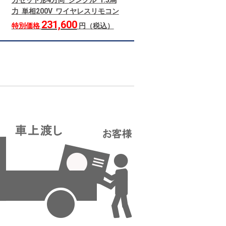
カセット形4方向 シングル 1.5馬
力 単相200V ワイヤレスリモコン
231,600
特別価格
円（税込）