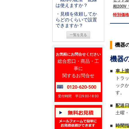
セット形
は使えますか？
相200
・見積を依頼してか
特別価
らどのくらいで設置
できますか？
一覧を見る
機器
お気軽にお問合せください
機器
総合窓口・商品・工
事に
■
車上
関するお問合せ
トラ
ック
0120-620-500
す。
受付時間 平日9:00-18:00
■
配送
土曜
■
時間