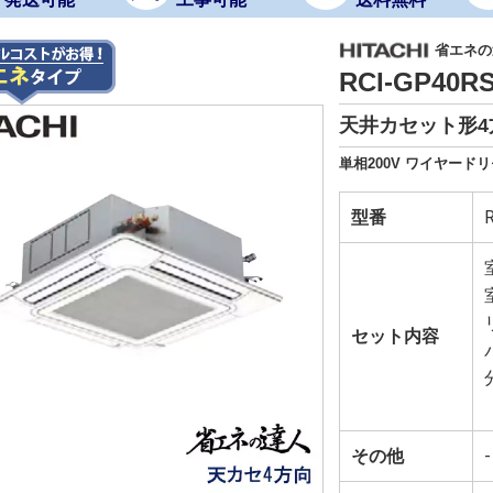
省エネの達
RCI-GP40
天井カセット形4方
単相200V ワイヤード
型番
セット内容
その他
-