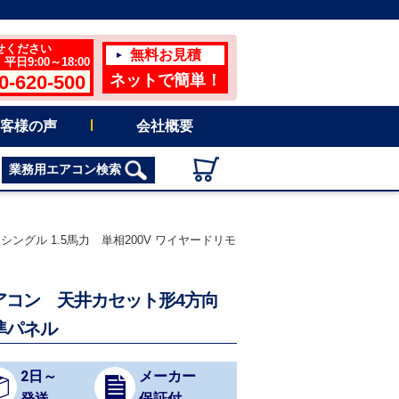
せください
無料お見積
日9:00～18:00
0-620-500
ネットで簡単！
客様の声
会社概要
業務用エアコン検索
シングル 1.5馬力 単相200V ワイヤードリモ
用エアコン 天井カセット形4方向
準パネル
2日～
メーカー
発送
保証付