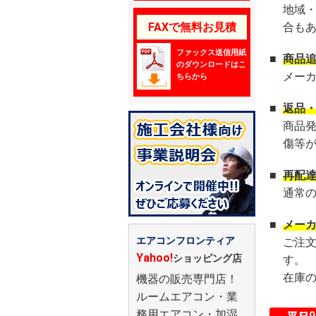
地域
FAXで無料お見積
合も
ファックス送信用紙
■
商品
のダウンロードはこ
メー
ちらから
■
返品
商品
傷等
■
再配
通常
■
メー
エアコンフロンティア
ご注
Yahoo!
ショッピング店
す。
在庫
機器の販売専門店！
ルームエアコン・業
務用エアコン・加湿