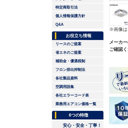
特定商取引法
個人情報保護方針
Q&A
※画像は
お役立ち情報
メーカー
リースのご提案
ご確認く
省エネのご提案
補助金・優遇税制
フロン排出抑制法
各社製品資料
空調用語集
各社エラーコード表
業務用エアコン価格一覧
6つの特徴
安心・安全・丁寧！