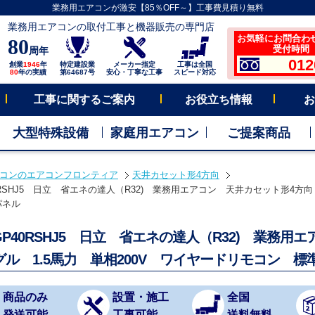
業務用エアコンが激安【85％OFF～】工事費見積り無料
業務用エアコンの取付工事と機器販売の専門店
お気軽にお問合わ
80
受付時間 平
周年
012
創業
1946
年
特定建設業
メーカー指定
工事は全国
80
年の実績
第64687号
安心・丁寧な工事
スピード対応
工事に関するご案内
お役立ち情報
お
大型特殊設備
家庭用エアコン
ご提案商品
コンのエアコンフロンティア
天井カセット形4方向
40RSHJ5 日立 省エネの達人（R32) 業務用エアコン 天井カセット形4方向 
パネル
-GP40RSHJ5 日立 省エネの達人（R32) 業務
グル 1.5馬力 単相200V ワイヤードリモコン 標
商品のみ
設置・施工
全国
発送可能
工事可能
送料無料