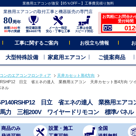
業務用エアコンが激安【85％OFF～】工事費見積り無料
業務用エアコンの取付工事と機器販売の専門店
お気軽にお問合わ
80
受付時間 平
周年
012
創業
1946
年
特定建設業
メーカー指定
工事は全国
80
年の実績
第64687号
安心・丁寧な工事
スピード対応
工事に関するご案内
お役立ち情報
お
大型特殊設備
家庭用エアコン
ご提案商品
コンのエアコンフロンティア
天井カセット形4方向
140RSHP12 日立 省エネの達人 業務用エアコン 天井カセット形4方向 ツ
パネル
-GP140RSHP12 日立 省エネの達人 業務用エア
5馬力 三相200V ワイヤードリモコン 標準パネル
商品のみ
設置・施工
全国
発送可能
工事可能
送料無料