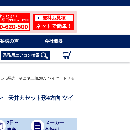
せください
無料お見積
日9:00～18:00
0-620-500
ネットで簡単！
客様の声
会社概要
業務用エアコン検索
イン 5馬力 省エネ三相200V ワイヤードリモ
コン 天井カセット形4方向 ツイ
2日～
メーカー
発送
保証付