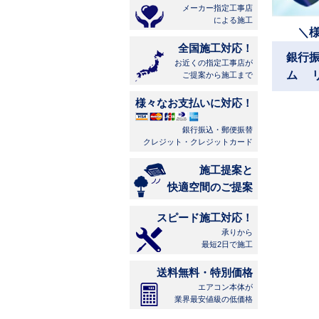
メーカー指定工事店
による施工
＼
全国施工対応！
銀行
お近くの指定工事店が
ム 
ご提案から施工まで
様々なお支払いに対応！
銀行振込・郵便振替
クレジット・クレジットカード
施工提案と
快適空間のご提案
スピード施工対応！
承りから
最短2日で施工
送料無料・特別価格
エアコン本体が
業界最安値級の低価格