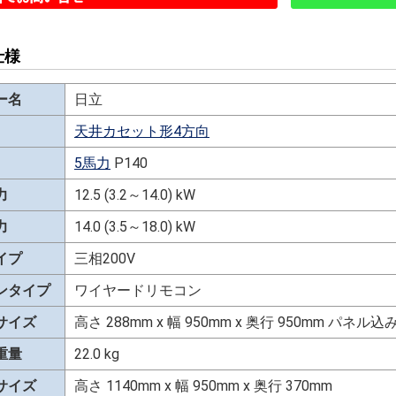
仕様
ー名
日立
天井カセット形4方向
5馬力
P140
力
12.5 (3.2～14.0) kW
力
14.0 (3.5～18.0) kW
イプ
三相200V
ンタイプ
ワイヤードリモコン
サイズ
高さ 288mm x 幅 950mm x 奥行 950mm パネ
重量
22.0 kg
サイズ
高さ 1140mm x 幅 950mm x 奥行 370mm