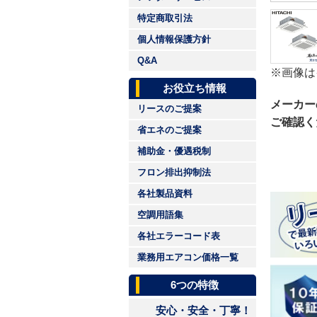
特定商取引法
個人情報保護方針
Q&A
※画像は
お役立ち情報
メーカー
リースのご提案
ご確認く
省エネのご提案
補助金・優遇税制
フロン排出抑制法
各社製品資料
空調用語集
各社エラーコード表
業務用エアコン価格一覧
6つの特徴
安心・安全・丁寧！