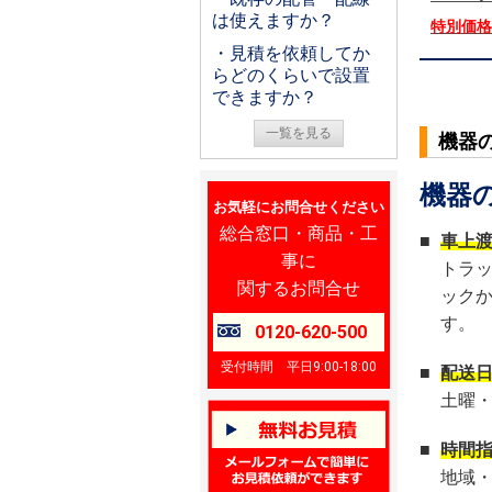
は使えますか？
特別価
・見積を依頼してか
らどのくらいで設置
できますか？
一覧を見る
機器
機器
お気軽にお問合せください
総合窓口・商品・工
■
車上
事に
トラ
関するお問合せ
ック
す。
0120-620-500
受付時間 平日9:00-18:00
■
配送
土曜
■
時間
地域