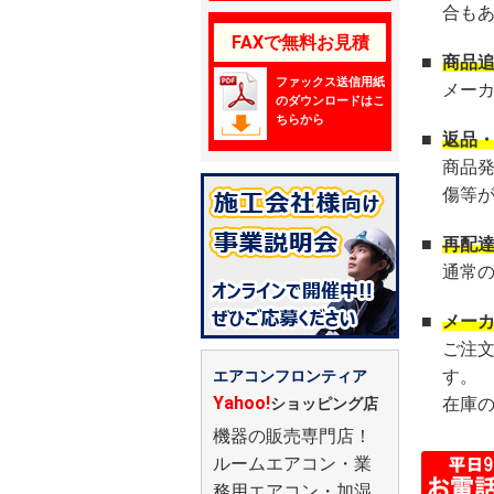
合も
FAXで無料お見積
■
商品
ファックス送信用紙
メー
のダウンロードはこ
ちらから
■
返品
商品
傷等
■
再配
通常
■
メー
ご注
す。
エアコンフロンティア
Yahoo!
在庫
ショッピング店
機器の販売専門店！
ルームエアコン・業
務用エアコン・加湿