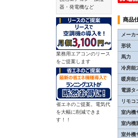
器・発電機など
商品
メーカ
形状
業務用エアコンのリース
馬力
をご提案します
冷房能
暖房能
電源タ
リモコ
省エネのご提案。電気代
室内機
を大幅に削減できま
す！！
室内機
室外機