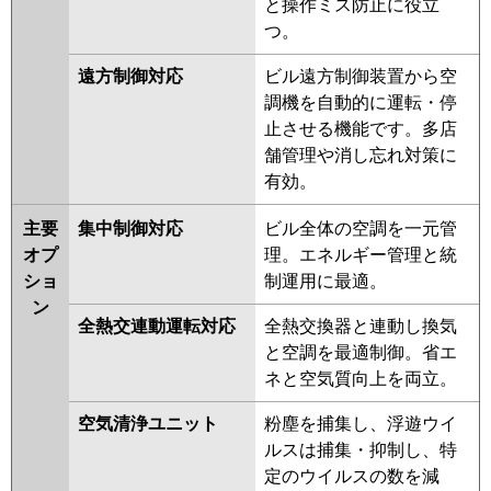
と操作ミス防止に役立
つ。
パナソニック
PA-P140U7KNBX
PA-
P140U7HNBX
PA-P140U7KB
PA-
遠方制御対応
ビル遠方制御装置から空
P140U7KNB
PA-P140U7HB
PA-
調機を自動的に運転・停
P140U7HNB
PA-P140U7K
PA-
止させる機能です。多店
P140U7KN
PA-P140U7H
PA-
舗管理や消し忘れ対策に
P140U7HN
PA-P140U6KB
PA-
有効。
P140U6KNB
PA-P140U6CB
PA-
P140U6CNB
PA-P140U6HB
PA-
主要
集中制御対応
ビル全体の空調を一元管
P140U6HNB
PA-P140U6K
PA-
オプ
理。エネルギー管理と統
P140U6KN
PA-P140U6H
PA-
ショ
制運用に最適。
P140U6HN
ン
全熱交連動運転対応
全熱交換器と連動し換気
と空調を最適制御。省エ
ネと空気質向上を両立。
空気清浄ユニット
粉塵を捕集し、浮遊ウイ
ルスは捕集・抑制し、特
定のウイルスの数を減