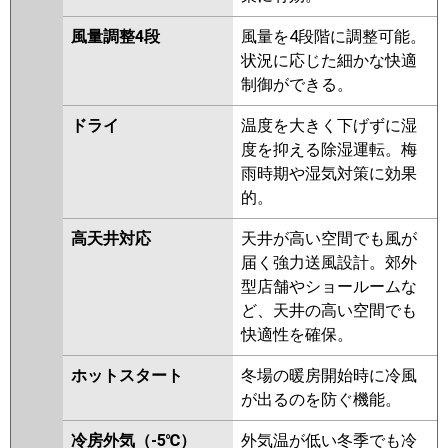
PLZ-HRMP140HFG4
PLZ-
HRMP140HBF4
PLZ-ERMP140H4
風量調整4段
風量を4段階に調整可能。
PLZ-ERMP140HLE4
PLZ-
状況に応じた細かな快適
ERMP140HE4
PLZ-
制御ができる。
HRMP140HFG3
PLZ-
HRMP140HF3
PLZ-HRMP140H3
ドライ
温度を大きく下げずに湿
PLZ-ERMP140HE3
PLZ-
度を抑える除湿運転。梅
ERMP140H3
PLZ-ERMP140HLE3
雨時期や湿気対策に効果
PLZ-HRMP140HFG2
PLZ-
的。
HRMP140HF2
PLZ-HRMP140H2
高天井対応
天井が高い空間でも風が
PLZ-ERMP140HE2
PLZ-
届く強力送風設計。郊外
ERMP140H2
PLZ-ERMP140HLE2
型店舗やショールームな
PLZ-HRMP140EFGZ
PLZ-
ど、天井の高い空間でも
HRMP140EFZ
PLZ-HRMP140EZ
快適性を確保。
PLZ-ERMP140ELEZ
PLZ-
ERMP140EEZ
PLZ-ERMP140EZ
ホットスタート
冬場の暖房開始時に冷風
PLZ-HRMP140EFGY
PLZ-
が出るのを防ぐ機能。
HRMP140EFY
PLZ-HRMP140EY
PLZ-ERMP140EEY
PLZ-
冷房外気（-5℃）
外気温が低い冬季でも冷