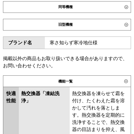
同等機種
ダイキン
SZRC140C
SZRC140CN
旧型機種
SZRUC140C
SDRC140BB
SDRC140BBN
SDRUC140BB
ダイキン
SZRC140BY
SZRC140BYN
ブランド名
寒さ知らず寒冷地仕様
SZRUC140BY
SZRC140BJ
東芝
GUHA140111XU
GUHA140111MUB
SZRC140BJN
SZRJC140BJ
GUEA140111XU
GUEA140111MUB
SZRJC140BF
SDRC140B
掲載以外の商品もお取り扱いできる場合がありますので、
GUSA140141XU
GUSA140141MUB
SDRC140BN
SZRC140BF
お問い合わせください。
GUSA14014P1MUB
SZRC140BFN
SZRC140BC
GUSA14014P1XU
SZRC140BCN
機能一覧
三菱電機
PLZ-HRMP140HF6
PLZ-
東芝
GUHA14011XU
GUHA14011MUB
HRMP140H6
PLZ-HRMP140HFG6
快適
熱交換器「凍結洗
熱交換器を凍らせて霜を
GUEA14011XU
GUEA14011MUB
PLZ-HRMP140HBF6
PLZ-
性能
浄」
付け、たくわえた霜を溶
GUSA14014MUB
GUSA14014XU
ERMP140HLE6
PLZ-
かして汚れを落としま
GUSA14014PMUB
ERMP140HE6
PLZ-ERMP140H6
す。熱交換器を定期的に
GUSA14014PXU
RUSA14034XU
洗浄することで、熱交換
日立
RCI-GP140RHN6
RCI-
RUSA14034MUB
RUHA14031MUB
器の目詰まりを抑え、風