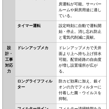
ERMP140EY
PLZ-ERMP140ELEY
房運転が可能。サーバー
PLZ-HRMP140EFGV
PLZ-
ルームや厨房用途に適し
HRMP140EFV
PLZ-HRMP140EV
ている。
PLZ-ERMP140EEW
PLZ-
タイマー運転
設定時刻に自動で運転開
ERMP140EW
PLZ-ERMP140ELEW
始・停止。消し忘れ防止
PLZ-ERMP140EEV
PLZ-
と電気代削減に貢献。
ERMP140EV
PLZ-ERMP140ELEV
PLZ-ERMP140EER
PLZ-
設
ドレンアップメカ
ドレンアップメカで天井
ERMP140ER
PLZ-ERMP140ELER
計・
面より上へ持ち上げ排水
日立
RCI-GP140RSH11
RCI-
工事
可能。配管経路の自由度
GP140RHN4
RCI-GP140RSH9
対応
が増し設置場所が広が
RCI-GP140RHN3
RCI-GP140RSH8
力
る。
RCI-GP140RHN2
RCI-GP140RSH7
ロングライフフィル
防カビ効果に加え、銀イ
RCI-GP140RHN1
RCI-GP140RSH6
ター
オンの力でフィルターに
RCI-GP140RSH5
RCI-GP140RHN
付着した菌・ウイルスを
RCI-GP140RSH4
RCI-AP140HN9
抑制。
RCI-GP140RSH3
RCI-GP140RSH2
フィルターサイン
フィルター清掃時期をラ