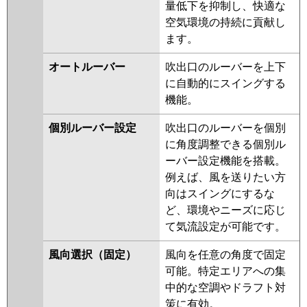
GP140RSH12
RUEA14031MUB
RUSA14033MUB
量低下を抑制し、快適な
RUHA14031MU
RUHA14031XU
空気環境の持続に貢献し
三菱重工
FDTV1406H6SA
FDTV1406H6SA-
RUEA14031MU
RUEA14031XU
ます。
osj
FDTV1406H6SA-rak
RUSA14033MU
RUSA14033XU
FDTV1406H6SA-airf
オートルーバー
吹出口のルーバーを上下
RUEA14031M
RUEA14031X
に自動的にスイングする
RUHA14031M
RUHA14031X
パナソニック
PA-P140U7KNC
PA-P140U7KNCX
機能。
AUHA14074M
AUHA14074M-R
PA-P140U7KC
PA-P140U7HNC
AUHA14074X
AUHA14074X-R
PA-P140U7HNCX
PA-P140U7HC
個別ルーバー設定
吹出口のルーバーを個別
AUEA14037M
AUEA14037X
に角度調整できる個別ル
RUSA14033M
RUSA14033X
ーバー設定機能を搭載。
AUEA14077M
AUEA14077X
例えば、風を送りたい方
AUSA14077M
AUSA14077X
向はスイングにするな
ど、環境やニーズに応じ
三菱電機
PLZ-HRMP140HF5
PLZ-
て気流設定が可能です。
HRMP140H5
PLZ-HRMP140HFG5
PLZ-HRMP140HBF5
PLZ-
風向選択（固定）
風向を任意の角度で固定
ERMP140H5
PLZ-ERMP140HLE5
可能。特定エリアへの集
PLZ-ERMP140HE5
PLZ-
中的な空調やドラフト対
HRMP140HF4
PLZ-HRMP140H4
策に有効。