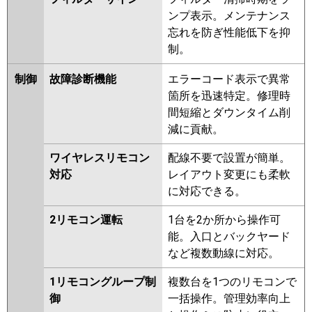
三菱重工
FDTV1406H6S-airf
FDTV1406H6S
ンプ表示。メンテナンス
FDTV1406H6S-osj
忘れを防ぎ性能低下を抑
FDTV1406H6S-rak
制。
FDTK1405H5SA-osj
FDTK1405H5SA-rak
制御
故障診断機能
エラーコード表示で異常
FDTK1405H5SA-airf
箇所を迅速特定。修理時
FDTK1405H5SA
FDTV1405HA5SA
間短縮とダウンタイム削
FDTV1405HA5SA-osj
減に貢献。
FDTV1405HA5SA-rak
FDTV1405HA5SA-airf
ワイヤレスリモコン
配線不要で設置が簡単。
FDTK1405H5S-osj
対応
レイアウト変更にも柔軟
FDTK1405H5S-rak
に対応できる。
FDTK1405H5S-airf
FDTK1405H5S
2リモコン運転
1台を2か所から操作可
FDTV1405HA5S-osj
能。入口とバックヤード
FDTV1405HA5S-rak
など複数動線に対応。
FDTV1405HA5S-airf
FDTV1405HA5S-rakuri-na
1リモコングループ制
複数台を1つのリモコンで
FDTV1405HA5S-airflex
御
一括操作。管理効率向上
FDTV1405HA5S