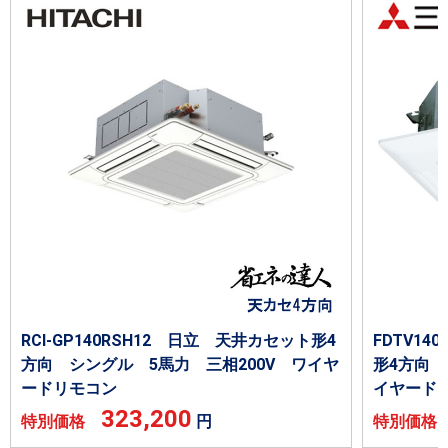
RCI-GP140RSH12 日立 天井カセット形4
FDTV1
方向 シングル 5馬力 三相200V ワイヤ
形4方向 
ードリモコン
イヤード
323,200
特別価格
円
特別価