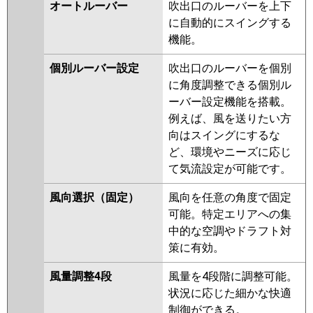
FDTV1126HP6SA
オートルーバー
吹出口のルーバーを上下
RUEB11231XU
RUSB11233MU
FDTV1126HP6SA-osj
に自動的にスイングする
RUSB11233XU
RUEB11231M
FDTV1126HP6SA-rak
機能。
RUEB11231X
RUHB11231M
RUHB11231X
AUHB11274M
パナソニック
PA-P112U7KDNCX
PA-
個別ルーバー設定
吹出口のルーバーを個別
AUHB11274M-R
AUHB11274X
P112U7KDC
PA-P112U7KDNC
に角度調整できる個別ル
AUHB11274X-R
AUEB11237M
PA-P112U7HDC
PA-P112U7HDNC
ーバー設定機能を搭載。
AUEB11237X
RUSB11233M
PA-P112U7HDNCX
例えば、風を送りたい方
RUSB11233X
AUEB11277M
向はスイングにするな
AUEB11277X
AUSB11277M
ど、環境やニーズに応じ
AUSB11277X
て気流設定が可能です。
三菱電機
PLZX-HRMP112H5
PLZX-
風向選択（固定）
風向を任意の角度で固定
HRMP112HFG5
PLZX-
可能。特定エリアへの集
HRMP112HBF5
PLZX-
中的な空調やドラフト対
HRMP112HF5
PLZX-
策に有効。
ERMP112HLE5
PLZX-
ERMP112HE5
PLZX-ERMP112H5
風量調整4段
風量を4段階に調整可能。
PLZX-HRMP112HBF4
PLZX-
状況に応じた細かな快適
HRMP112HF4
PLZX-HRMP112H4
制御ができる。