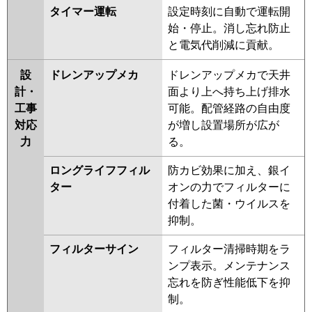
タイマー運転
設定時刻に自動で運転開
PLZX-ERMP112ELEY
PLZX-
始・停止。消し忘れ防止
ERMP112EEY
PLZX-ERMP112EY
と電気代削減に貢献。
PLZX-HRMP112EFGV
PLZX-
HRMP112EFV
PLZX-HRMP112EV
設
ドレンアップメカ
ドレンアップメカで天井
PLZX-ERMP112EEW
PLZX-
計・
面より上へ持ち上げ排水
ERMP112EW
PLZX-
工事
可能。配管経路の自由度
ERMP112ELEW
PLZX-
対応
が増し設置場所が広が
ERMP112EV
PLZX-ERMP112ELEV
力
る。
PLZX-ERMP112EEV
PLZX-
ERMP112ELER
PLZX-
ロングライフフィル
防カビ効果に加え、銀イ
ERMP112EER
PLZX-ERMP112ER
ター
オンの力でフィルターに
付着した菌・ウイルスを
日立
RCI-GP112RHNP5
RCI-
抑制。
GP112RSHP11
RCI-GP112RHNP4
RCI-GP112RSHP9
RCI-
フィルターサイン
フィルター清掃時期をラ
GP112RHNP3
RCI-GP112RSHP8
ンプ表示。メンテナンス
RCI-GP112RHNP2
RCI-
忘れを防ぎ性能低下を抑
GP112RSHP7
RCI-GP112RHNP1
制。
RCI-GP112RSHP6
RCI-