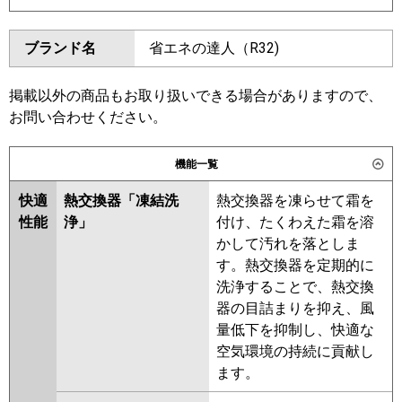
SDRC112BBND
SDRUC112BBD
ダイキン
SZRC112BYD
SZRC112BYND
ブランド名
省エネの達人（R32)
SZRUC112BYD
SZRC112BJD
東芝
GUHB112111XU
GUHB112111MUB
SZRC112BJND
SZRJC112BJD
GUEB112121MUB
GUEB112121XU
SZRJC112BFD
SDRC112BD
掲載以外の商品もお取り扱いできる場合がありますので、
GUSB112141XU
GUSB112141MUB
SDRC112BND
SZRC112BFD
お問い合わせください。
GUSB11214P1MUB
SZRC112BFND
SZRC112BCD
GUSB11214P1XU
SZRC112BCND
機能一覧
三菱電機
PLZX-HRMP112H6
PLZX-
東芝
GUHB11211XU
GUHB11211MUB
HRMP112HFG6
PLZX-
快適
熱交換器「凍結洗
熱交換器を凍らせて霜を
GUEB11212MUB
GUEB11212XU
HRMP112HBF6
PLZX-
性能
浄」
付け、たくわえた霜を溶
GUSB11214XU
GUSB11214MUB
HRMP112HF6
PLZX-
かして汚れを落としま
GUSB11214PXU
ERMP112HLE6
PLZX-
す。熱交換器を定期的に
GUSB11214PMUB
ERMP112HE6
PLZX-ERMP112H6
洗浄することで、熱交換
RUEB11232MUB
RUEB11232XU
器の目詰まりを抑え、風
日立
RCI-GP112RHNP6
RCI-
RUSB11234MUB
RUSB11234XU
量低下を抑制し、快適な
GP112RSHP12
RUHB11231MUB
RUEB11231MUB
空気環境の持続に貢献し
RUSB11233MUB
RUHB11231MU
ます。
三菱重工
FDTV1126HP6SA-airf
RUHB11231XU
RUEB11231MU