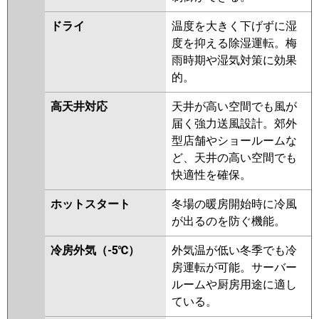
PLZX-HRMP112HFG4
PLZX-
ERMP112HLE4
PLZX-
ドライ
温度を大きく下げずに湿
ERMP112HE4
PLZX-ERMP112H4
度を抑える除湿運転。梅
PLZX-HRMP112HFG3
PLZX-
雨時期や湿気対策に効果
HRMP112HF3
PLZX-HRMP112H3
的。
PLZX-ERMP112H3
PLZX-
高天井対応
天井が高い空間でも風が
ERMP112HLE3
PLZX-
届く強力送風設計。郊外
ERMP112HE3
PLZX-
型店舗やショールームな
HRMP112HFG2
PLZX-
ど、天井の高い空間でも
HRMP112HF2
PLZX-HRMP112H2
快適性を確保。
PLZX-ERMP112HLE2
PLZX-
ERMP112HE2
PLZX-ERMP112H2
ホットスタート
冬場の暖房開始時に冷風
PLZX-HRMP112EFZ
PLZX-
が出るのを防ぐ機能。
HRMP112EZ
PLZX-
HRMP112EFGZ
PLZX-
冷房外気（-5℃）
外気温が低い冬季でも冷
ERMP112EEZ
PLZX-ERMP112EZ
房運転が可能。サーバー
PLZX-ERMP112ELEZ
PLZX-
ルームや厨房用途に適し
HRMP112EFGY
PLZX-
ている。
HRMP112EFY
PLZX-HRMP112EY