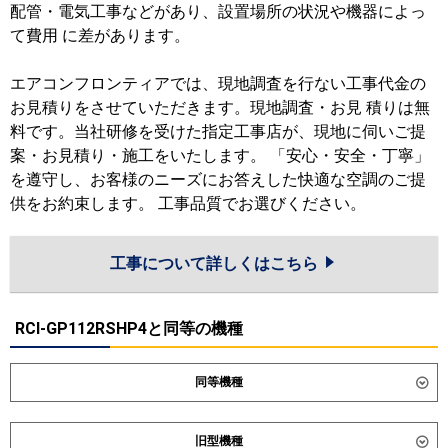
配管・電気工事などがあり、設置場所の状況や機器によっ
て費用 に差があります。
エアコンフロンティアでは、現地調査を行ない工事代金の
お見積りをさせていただきます。現地調査・お見 積りは無
料です。当社研修を受けた指定工事店が、現地に伺いご提
案・お見積り・施工をいたします。 「安心・安全・丁寧」
を遵守し、お客様のニーズにお答えした快適な空調のご提
供をお約束します。 工事品質でお選びください。
工事について詳しくはこちら
RCI-GP112RSHP4と同等の機種
同等機種
ダイキン
SZRC112CND
SZRC112CD
旧型機種
SZRUC112CD
SDRC112BBD