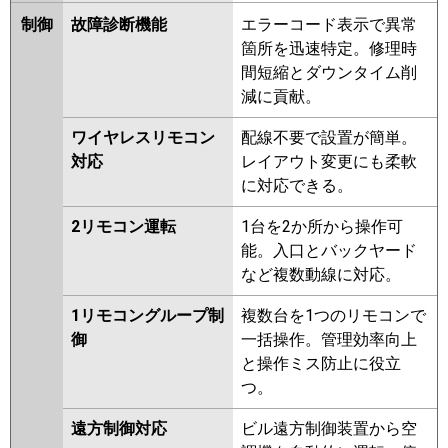
GP112RSHP5
RCI-GP112RHNP
制御
故障診断機能
エラーコード表示で異常
RCI-AP112HNP9-kobe
RCI-
箇所を迅速特定。修理時
AP112HNP9
RCI-GP112RSHP3
間短縮とダウンタイム削
減に貢献。
三菱重工
FDTV1126HP6S-rak
FDTV1126HP6S-airf
ワイヤレスリモコン
配線不要で設置が簡単。
FDTV1126HP6S
FDTV1126HP6S-
対応
レイアウト変更にも柔軟
osj
FDTK1125HP5SA-osj
に対応できる。
FDTK1125HP5SA-rak
2リモコン運転
1台を2か所から操作可
FDTK1125HP5SA-airf
能。入口とバックヤード
FDTK1125HP5SA
など複数動線に対応。
FDTV1125HPA5SA-osj
FDTV1125HPA5SA-rak
1リモコングループ制
複数台を1つのリモコンで
FDTV1125HPA5SA-airf
御
一括操作。管理効率向上
FDTV1125HPA5SA
と操作ミス防止に役立
FDTK1125HP5S-osj
つ。
FDTK1125HP5S-rak
FDTK1125HP5S-airf
遠方制御対応
ビル遠方制御装置から空
FDTK1125HP5S