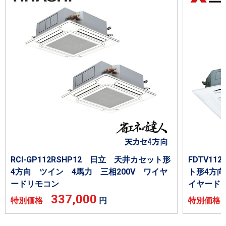
RCI-GP112RSHP12 日立 天井カセット形
FDTV1
4方向 ツイン 4馬力 三相200V ワイヤ
ト形4方向
ードリモコン
イヤード
337,000
特別価格
円
特別価