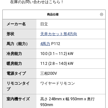
在庫のお問い合わせはこちら！
商品仕様
メーカー名
日立
形状
天井カセット形4方向
馬力（能力）
4馬力
P112
冷房能力
10.0 (3.1～11.2) kW
暖房能力
11.2 (2.8～14.0) kW
電源タイプ
三相200V
リモコンタイ
ワイヤードリモコン
プ
室内機サイズ
高さ 248mm x 幅 950mm x 奥行
950mm