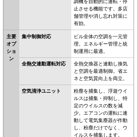
調機を自動的に運転・停
FDTV1125HPA5S-osj
止させる機能です。多店
FDTV1125HPA5S-rak
舗管理や消し忘れ対策に
FDTV1125HPA5S-airf
有効。
FDTV1125HPA5S-airflex
FDTV1125HPA5S
主要
集中制御対応
ビル全体の空調を一元管
FDTV1125HPA5S-rakuri-na
オプ
理。エネルギー管理と統
ショ
制運用に最適。
パナソニック
PA-P112U7KDNBX
PA-
ン
P112U7HDNBX
PA-P112U7KDB
全熱交連動運転対応
全熱交換器と連動し換気
PA-P112U7KDNB
PA-
と空調を最適制御。省エ
P112U7HDNB
PA-P112U7HDB
ネと空気質向上を両立。
PA-P112U7KD
PA-P112U7KDN
空気清浄ユニット
粉塵を捕集し、浮遊ウイ
PA-P112U7HD
PA-P112U7HDN
ルスは捕集・抑制し、特
PA-P112U6KDB
PA-P112U6KDNB
定のウイルスの数を減
PA-P112U6CDB
PA-P112U6CDNB
少。エアコンの運転に連
PA-P112U6HDB
PA-P112U6HDNB
動して電気集塵器が作動
PA-P112U6KD
PA-P112U6KDN
し、粉塵だけでなく、ウ
PA-P112U6HD
PA-P112U6HDN
イルスを捕集します。