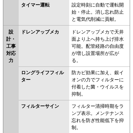
タイマー運転
設定時刻に自動で運転開
ZRMP112EFGR
PLZX-
始・停止。消し忘れ防止
ZRMP112ELFGR
と電気代削減に貢献。
日立
RCI-GP112RGHP9
RCI-
GP112RGHP8
RCI-GP112RGHP7
設
ドレンアップメカ
ドレンアップメカで天井
RCI-GP112RGHP6
RCI-
計・
面より上へ持ち上げ排水
GP112RGHP5
RCI-GP112RGHP4
工事
可能。配管経路の自由度
RCI-GP112RGHP3
RCI-
対応
が増し設置場所が広が
AP112GHP6-kobe
RCI-
力
る。
AP112GHP6
ロングライフフィル
防カビ効果に加え、銀イ
三菱重工
FDTZ1126HP6S-airf
ター
オンの力でフィルターに
FDTZ1126HP6S
FDTZ1126HP6S-
付着した菌・ウイルスを
osj
FDTZ1126HP6S-rak
抑制。
FDTZ1125HP5SA-airf
フィルターサイン
フィルター清掃時期をラ
FDTZ1125HP5SA
ンプ表示。メンテナンス
FDTZ1125HP5SA-osj
忘れを防ぎ性能低下を抑
FDTZ1125HP5SA-rak
制。
FDTZ1125HP5S-osj