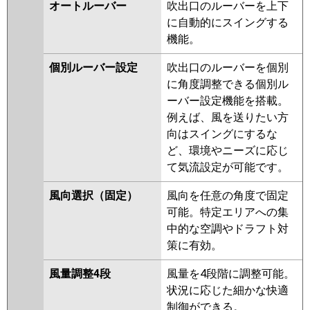
FDTZ1126HP6SA-rak
ZRMP112HLF5
PLZX-
オートルーバー
吹出口のルーバーを上下
ZRMP112HF5
PLZX-
に自動的にスイングする
パナソニック
PA-P112U7GDC
PA-P112U7GDNC
ZRMP112HBF5
PLZX-
機能。
PA-P112U7GDNCX
ZRMP112HFG5
PLZX-
個別ルーバー設定
吹出口のルーバーを個別
DHRMP112HF4
PLZX-
に角度調整できる個別ル
DHRMP112H4
PLZX-
ーバー設定機能を搭載。
DHRMP112HFG4
PLZX-
例えば、風を送りたい方
DHRMP112HBF4
PLZX-
向はスイングにするな
ZRMP112HF4
PLZX-
ど、環境やニーズに応じ
ZRMP112HLF4
PLZX-
て気流設定が可能です。
ZRMP112HBF4
PLZX-
ZRMP112HFG4
PLZX-
風向選択（固定）
風向を任意の角度で固定
DHRMP112H3
PLZX-
可能。特定エリアへの集
DHRMP112HFG3
PLZX-
中的な空調やドラフト対
DHRMP112HF3
PLZX-
策に有効。
ZRMP112HF3
PLZX-
ZRMP112HLF3
PLZX-
風量調整4段
風量を4段階に調整可能。
ZRMP112HFG3
PLZX-
状況に応じた細かな快適
DHRMP112HFG2
PLZX-
制御ができる。