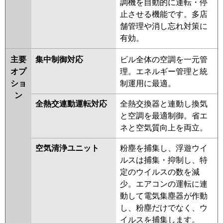
調機を自動的に運転・停
止させる機能です。多店
舗管理や消し忘れ対策に
有効。
主要
集中制御対応
ビル全体の空調を一元管
オプ
理。エネルギー管理と統
ショ
制運用に最適。
ン
全熱交連動運転対応
全熱交換器と連動し換気
と空調を最適制御。省エ
ネと空気質向上を両立。
空気清浄ユニット
粉塵を捕集し、浮遊ウイ
ルスは捕集・抑制し、特
定のウイルスの数を減
少。エアコンの運転に連
動して電気集塵器が作動
し、粉塵だけでなく、ウ
イルスを捕集します。