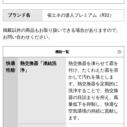
ダイキン
SSRC112CD
SSRC112CND
東芝
GUXB112131MUB
GUXB112131XU
ブランド名
省エネの達人プレミアム（R32）
SSRUC112CD
SSRC112BYD
GUXB11213P1MUB
SSRC112BYND
SSRUC112BYD
GUXB11213P1XU
SSRC112BJD
SSRC112BJND
掲載以外の商品もお取り扱いできる場合がありますので、
三菱電機
PLZX-DHRMP112H6
PLZX-
SSRJC112BJD
SSRJC112BFD
お問い合わせください。
DHRMP112HBF6
PLZX-
SSRC112BFD
SSRC112BFND
DHRMP112HF6
PLZX-
SSRC112BCD
SSRC112BCND
機能一覧
DHRMP112HFG6
PLZX-
東芝
GUXB11213MUB
GUXB11213XU
ZRMP112HF6
PLZX-
快適
熱交換器「凍結洗
熱交換器を凍らせて霜を
GUXB11213PXU
ZRMP112HLF6
PLZX-
性能
浄」
付け、たくわえた霜を溶
GUXB11213PMUB
ZRMP112HBF6
PLZX-
かして汚れを落としま
RUXB11233MUB
RUXB11233MU
ZRMP112HFG6
す。熱交換器を定期的に
RUXB11233XU
洗浄することで、熱交換
日立
RCI-GP112RGHP11
器の目詰まりを抑え、風
三菱電機
PLZX-DHRMP112H5
PLZX-
量低下を抑制し、快適な
三菱重工
FDTZ1126HP6SA-airf
DHRMP112HBF5
PLZX-
空気環境の持続に貢献し
FDTZ1126HP6SA
DHRMP112HF5
PLZX-
ます。
FDTZ1126HP6SA-osj
DHRMP112HFG5
PLZX-