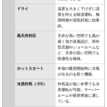
DHRMP112HF2
PLZX-
DHRMP112H2
PLZX-
ドライ
温度を大きく下げずに湿
ZRMP112HLF2
PLZX-
度を抑える除湿運転。梅
ZRMP112HF2
PLZX-
雨時期や湿気対策に効果
ZRMP112HFG2
PLZX-
的。
ZRMP112EFZ
PLZX-
高天井対応
天井が高い空間でも風が
ZRMP112ELFZ
PLZX-
届く強力送風設計。郊外
ZRMP112EFGZ
PLZX-
型店舗やショールームな
ZRMP112ELFGZ
PLZX-
ど、天井の高い空間でも
ZRMP112EFY
PLZX-
快適性を確保。
ZRMP112ELFY
PLZX-
ZRMP112EFGY
PLZX-
ホットスタート
冬場の暖房開始時に冷風
ZRMP112ELFGY
PLZX-
が出るのを防ぐ機能。
ZRMP112EFV
PLZX-
ZRMP112ELFV
PLZX-
冷房外気（-5℃）
外気温が低い冬季でも冷
ZRMP112EFGV
PLZX-
房運転が可能。サーバー
ZRMP112ELFGV
PLZX-
ルームや厨房用途に適し
ZRMP112EFR
PLZX-
ている。
ZRMP112ELFR
PLZX-