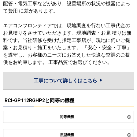
配管・電気工事などがあり、設置場所の状況や機器によっ
て費用 に差があります。
エアコンフロンティアでは、現地調査を行ない工事代金の
お見積りをさせていただきます。現地調査・お見 積りは無
料です。当社研修を受けた指定工事店が、現地に伺いご提
案・お見積り・施工をいたします。 「安心・安全・丁寧」
を遵守し、お客様のニーズにお答えした快適な空調のご提
供をお約束します。 工事品質でお選びください。
工事について詳しくはこちら
RCI-GP112RGHP2と同等の機種
同等機種
ダイキン
SSRC112DND
SSRC112DD
旧型機種
SSRUC112DD