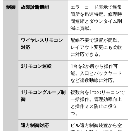
FDTZ1125HP5S-rak
制御
故障診断機能
エラーコード表示で異常
FDTZ1125HP5S-airf
箇所を迅速特定。修理時
FDTZ1125HP5S-airflex
間短縮とダウンタイム削
FDTZ1125HP5S
FDTZ1125HP5S-
減に貢献。
rakuri-na
ワイヤレスリモコン
配線不要で設置が簡単。
パナソニック
PA-P112U7GDNBX
PA-
対応
レイアウト変更にも柔軟
P112U7GDNB
PA-P112U7GDB
に対応できる。
PA-P112U7GD
PA-P112U7GDN
PA-P112U6GDB
PA-P112U6GDNB
2リモコン運転
1台を2か所から操作可
PA-P112U6GD
PA-P112U6GDN
能。入口とバックヤード
など複数動線に対応。
1リモコングループ制
複数台を1つのリモコンで
御
一括操作。管理効率向上
と操作ミス防止に役立
つ。
遠方制御対応
ビル遠方制御装置から空