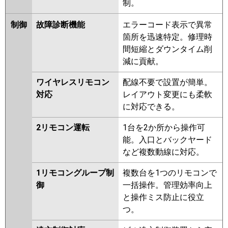
制。
制御
故障診断機能
エラーコード表示で異常
箇所を迅速特定。修理時
間短縮とダウンタイム削
減に貢献。
ワイヤレスリモコン
配線不要で設置が簡単。
対応
レイアウト変更にも柔軟
に対応できる。
2リモコン運転
1台を2か所から操作可
能。入口とバックヤード
など複数動線に対応。
1リモコングループ制
複数台を1つのリモコンで
御
一括操作。管理効率向上
と操作ミス防止に役立
つ。