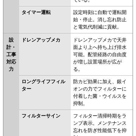
タイマー運転
設定時刻に自動で運転開
始・停止。消し忘れ防止
と電気代削減に貢献。
設
ドレンアップメカ
ドレンアップメカで天井
計・
面より上へ持ち上げ排水
工事
可能。配管経路の自由度
対応
が増し設置場所が広が
力
る。
ロングライフフィル
防カビ効果に加え、銀イ
ター
オンの力でフィルターに
付着した菌・ウイルスを
抑制。
フィルターサイン
フィルター清掃時期をラ
ンプ表示。メンテナンス
忘れを防ぎ性能低下を抑