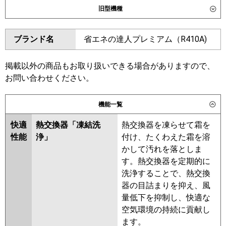
旧型機種
東芝
ダイキン
ブランド名
省エネの達人プレミアム（R410A)
三菱電機
東芝
日立
RCI-GP335RGHP6
掲載以外の商品もお取り扱いできる場合がありますので、
三菱電機
お問い合わせください。
三菱重工
日立
RCI-GP335RGHP5
RCI-
パナソニック
GP335RGHP4
RCI-GP335RGHP3
機能一覧
RCI-GP335RGHP2
RCI-
快適
熱交換器「凍結洗
熱交換器を凍らせて霜を
GP335RGHP1
RCI-GP335RGHP
性能
浄」
付け、たくわえた霜を溶
RCI-AP335GHP7-kobe
RCI-
かして汚れを落としま
AP335GHP7
RCI-AP335GHP6
す。熱交換器を定期的に
三菱重工
洗浄することで、熱交換
器の目詰まりを抑え、風
パナソニック
量低下を抑制し、快適な
空気環境の持続に貢献し
ます。