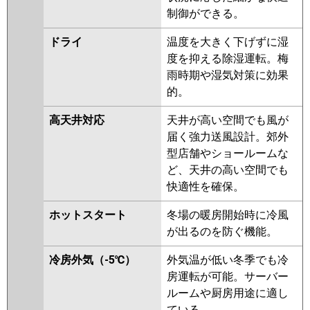
制御ができる。
ドライ
温度を大きく下げずに湿
度を抑える除湿運転。梅
雨時期や湿気対策に効果
的。
高天井対応
天井が高い空間でも風が
届く強力送風設計。郊外
型店舗やショールームな
ど、天井の高い空間でも
快適性を確保。
ホットスタート
冬場の暖房開始時に冷風
が出るのを防ぐ機能。
冷房外気（-5℃）
外気温が低い冬季でも冷
房運転が可能。サーバー
ルームや厨房用途に適し
ている。