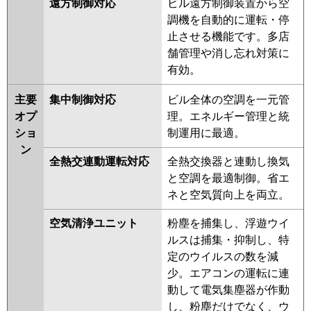
遠方制御対応
ビル遠方制御装置から空
調機を自動的に運転・停
止させる機能です。多店
舗管理や消し忘れ対策に
有効。
主要
集中制御対応
ビル全体の空調を一元管
オプ
理。エネルギー管理と統
ショ
制運用に最適。
ン
全熱交連動運転対応
全熱交換器と連動し換気
と空調を最適制御。省エ
ネと空気質向上を両立。
空気清浄ユニット
粉塵を捕集し、浮遊ウイ
ルスは捕集・抑制し、特
定のウイルスの数を減
少。エアコンの運転に連
動して電気集塵器が作動
し、粉塵だけでなく、ウ