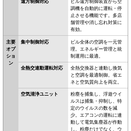
遠方制御対応
ビル遠方制御装置から空
調機を自動的に運転・停
止させる機能です。多店
舗管理や消し忘れ対策に
有効。
主要
集中制御対応
ビル全体の空調を一元管
オプ
理。エネルギー管理と統
ショ
制運用に最適。
ン
全熱交連動運転対応
全熱交換器と連動し換気
と空調を最適制御。省エ
ネと空気質向上を両立。
空気清浄ユニット
粉塵を捕集し、浮遊ウイ
ルスは捕集・抑制し、特
定のウイルスの数を減
少。エアコンの運転に連
動して電気集塵器が作動
し、粉塵だけでなく、ウ