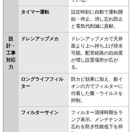
タイマー運転
設定時刻に自動で運転開
始・停止。消し忘れ防止
と電気代削減に貢献。
設
ドレンアップメカ
ドレンアップメカで天井
計・
面より上へ持ち上げ排水
工事
可能。配管経路の自由度
対応
が増し設置場所が広が
力
る。
ロングライフフィル
防カビ効果に加え、銀イ
ター
オンの力でフィルターに
付着した菌・ウイルスを
抑制。
フィルターサイン
フィルター清掃時期をラ
ンプ表示。メンテナンス
忘れを防ぎ性能低下を抑