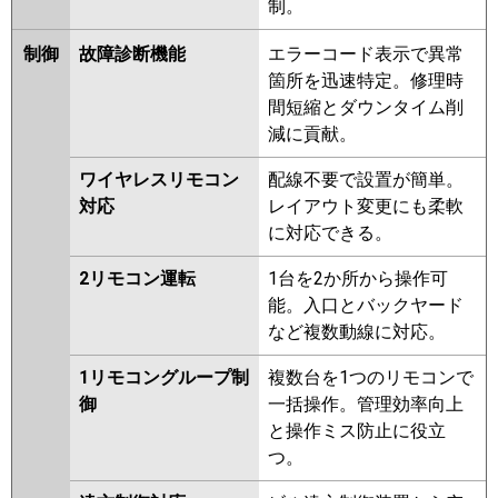
制。
制御
故障診断機能
エラーコード表示で異常
箇所を迅速特定。修理時
間短縮とダウンタイム削
減に貢献。
ワイヤレスリモコン
配線不要で設置が簡単。
対応
レイアウト変更にも柔軟
に対応できる。
2リモコン運転
1台を2か所から操作可
能。入口とバックヤード
など複数動線に対応。
1リモコングループ制
複数台を1つのリモコンで
御
一括操作。管理効率向上
と操作ミス防止に役立
つ。