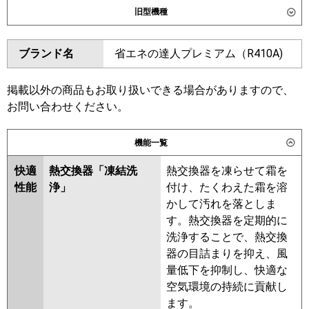
旧型機種
東芝
ダイキン
ブランド名
省エネの達人プレミアム（R410A)
三菱電機
東芝
日立
RCI-GP335RGHP6
掲載以外の商品もお取り扱いできる場合がありますので、
三菱電機
お問い合わせください。
三菱重工
日立
RCI-GP335RGHP5
RCI-
パナソニック
GP335RGHP4
RCI-GP335RGHP3
機能一覧
RCI-GP335RGHP2
RCI-
快適
熱交換器「凍結洗
熱交換器を凍らせて霜を
GP335RGHP1
RCI-GP335RGHP
性能
浄」
付け、たくわえた霜を溶
RCI-AP335GHP7-kobe
RCI-
かして汚れを落としま
AP335GHP7
RCI-AP335GHP6-
す。熱交換器を定期的に
kobe
洗浄することで、熱交換
三菱重工
器の目詰まりを抑え、風
量低下を抑制し、快適な
パナソニック
空気環境の持続に貢献し
ます。