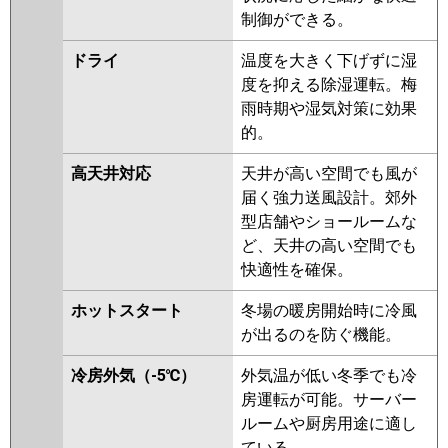
制御ができる。
ドライ
温度を大きく下げずに湿
度を抑える除湿運転。梅
雨時期や湿気対策に効果
的。
高天井対応
天井が高い空間でも風が
届く強力送風設計。郊外
型店舗やショールームな
ど、天井の高い空間でも
快適性を確保。
ホットスタート
冬場の暖房開始時に冷風
が出るのを防ぐ機能。
冷房外気（-5℃）
外気温が低い冬季でも冷
房運転が可能。サーバー
ルームや厨房用途に適し
ている。