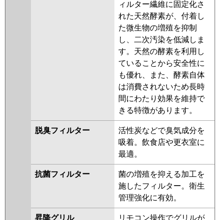
ィルター繊維に固定化さ
れた天然酵素が、付着し
た微生物の増殖を抑制
し、二次汚染を低減しま
す。天然の酵素を利用し
ていることから安全性に
も優れ、また、酵素自体
は消費されないため長時
間にわたり効果を維持で
きる特徴があります。
脱臭フィルター
活性炭などで臭気成分を
吸着。飲食店や更衣室に
最適。
抗菌フィルター
菌の増殖を抑える加工を
施したフィルター。衛生
管理強化に有効。
昇降グリル
リモコン操作でグリルが