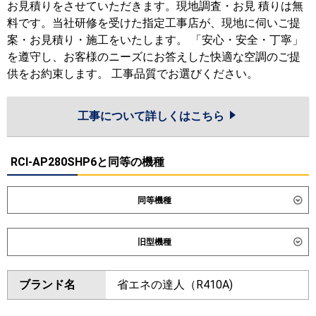
お見積りをさせていただきます。現地調査・お見 積りは無
料です。当社研修を受けた指定工事店が、現地に伺いご提
案・お見積り・施工をいたします。 「安心・安全・丁寧」
を遵守し、お客様のニーズにお答えした快適な空調のご提
供をお約束します。 工事品質でお選びください。
工事について詳しくはこちら
RCI-AP280SHP6と同等の機種
同等機種
ダイキン
旧型機種
東芝
ダイキン
ブランド名
省エネの達人（R410A)
三菱電機
東芝
日立