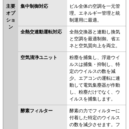
主要
集中制御対応
ビル全体の空調を一元管
オプ
理。エネルギー管理と統
ショ
制運用に最適。
ン
全熱交連動運転対応
全熱交換器と連動し換気
と空調を最適制御。省エ
ネと空気質向上を両立。
空気清浄ユニット
粉塵を捕集し、浮遊ウイ
ルスは捕集・抑制し、特
定のウイルスの数を減
少。エアコンの運転に連
動して電気集塵器が作動
し、粉塵だけでなく、ウ
イルスを捕集します。
酵素フィルター
酵素の力でフィルターに
付着した特定のウイルス
の数を減少させます。フ