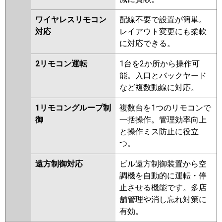
ワイヤレスリモコン
配線不要で設置が簡単。
対応
レイアウト変更にも柔軟
に対応できる。
2リモコン運転
1台を2か所から操作可
能。入口とバックヤード
など複数動線に対応。
1リモコングループ制
複数台を1つのリモコンで
御
一括操作。管理効率向上
と操作ミス防止に役立
つ。
遠方制御対応
ビル遠方制御装置から空
調機を自動的に運転・停
止させる機能です。多店
舗管理や消し忘れ対策に
有効。