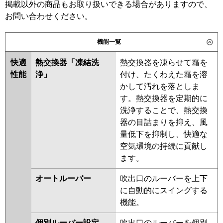
掲載以外の商品もお取り扱いできる場合がありますので、
三菱電機
お問い合わせください。
三菱重工
日立
パナソニック
機能一覧
三菱重工
快適
熱交換器「凍結洗
熱交換器を凍らせて霜を
パナソニック
性能
浄」
付け、たくわえた霜を溶
かして汚れを落としま
す。熱交換器を定期的に
洗浄することで、熱交換
器の目詰まりを抑え、風
量低下を抑制し、快適な
空気環境の持続に貢献し
ます。
オートルーバー
吹出口のルーバーを上下
に自動的にスイングする
機能。
個別ルーバー設定
吹出口のルーバーを個別