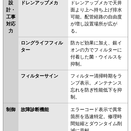
設
ドレンアップメカ
ドレンアップメカで天井
計・
面より上へ持ち上げ排水
工事
可能。配管経路の自由度
対応
が増し設置場所が広が
力
る。
ロングライフフィル
防カビ効果に加え、銀イ
ター
オンの力でフィルターに
付着した菌・ウイルスを
抑制。
フィルターサイン
フィルター清掃時期をラ
ンプ表示。メンテナンス
忘れを防ぎ性能低下を抑
制。
制御
故障診断機能
エラーコード表示で異常
箇所を迅速特定。修理時
間短縮とダウンタイム削
減に貢献。