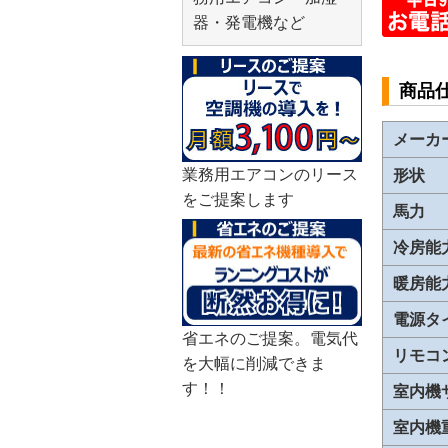
器・発電機など
商品
メーカ
業務用エアコンのリース
形状
をご提案します
馬力
冷房能
暖房能
電源タ
省エネのご提案。電気代
リモコ
を大幅に削減できま
す！！
室内機
室内機