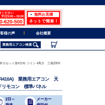
せください
無料お見積
日9:00～18:00
0-620-500
ネットで簡単！
客様の声
会社概要
業務用エアコン検索
天井カセット形4方向 ツイン 4馬力 三相200V
（R410A) 業務用エアコン 天
ードリモコン 標準パネル
2日～
メーカー
発送
保証付