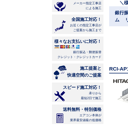
＼
メーカー指定工事店
による施工
銀行
全国施工対応！
ム 
お近くの指定工事店が
ご提案から施工まで
様々なお支払いに対応！
銀行振込・郵便振替
クレジット・クレジットカード
施工提案と
RCI-
快適空間のご提案
スピード施工対応！
承りから
最短2日で施工
送料無料・特別価格
エアコン本体が
業界最安値級の低価格