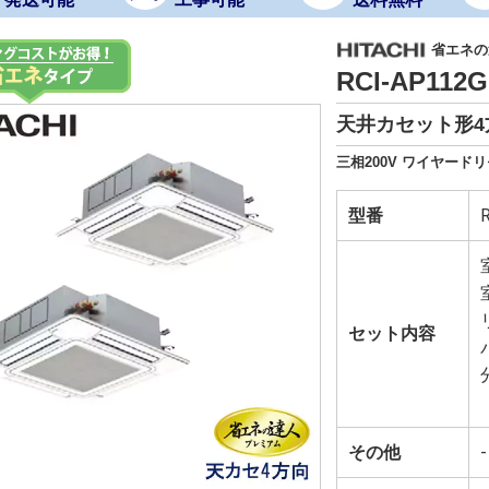
省エネの達
RCI-AP112
天井カセット形4
三相200V ワイヤード
型番
セット内容
その他
-