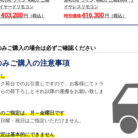
4方向 ツイン 4馬力 三相
形4方向 ツイン 4馬力 三相200V ワ
 ワイヤードリモコン
イヤレスリモコン
403,200
416,300
格
円（税込）
特別価格
円（税込）
のみご購入の場合は必ずご確認ください
のみご購入の注意事項
渡し
ック荷台でのお引渡しですので、お客様にてトラ
からの荷下ろしとそれ以降の運搬をお願い致しま
日のご指定は、月～金曜日です
・日曜・祝日はご指定いただけません。
指定は基本的にできません