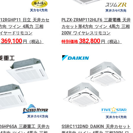
P112RGHP11 日立 天井カセ
PLZX-ZRMP112HLF6 三菱電機 天井
方向 ツイン 4馬力 三相
カセット形4方向 ツイン 4馬力 三相
 ワイヤードリモコン
200V ワイヤレスリモコン
369,100
382,800
格
円（税込）
特別価格
円（税込）
126HP6SA 三菱重工 天井カ
SSRC112DND DAIKIN 天井カセット