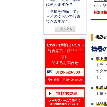
セット形
は使えますか？
200V
・見積を依頼してか
特別価
らどのくらいで設置
できますか？
一覧を見る
機器
お気軽にお問合せください
機器
総合窓口・商品・工
事に
■
車上
関するお問合せ
トラ
ック
0120-620-500
す。
受付時間 平日9:00-18:00
■
配送
土曜
■
時間