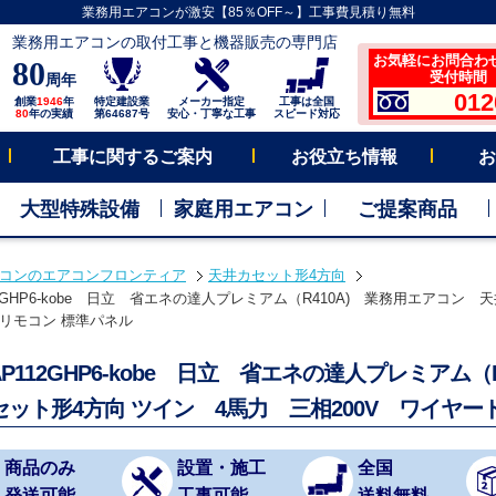
業務用エアコンが激安【85％OFF～】工事費見積り無料
業務用エアコンの取付工事と機器販売の専門店
お気軽にお問合わ
80
受付時間 平
周年
012
創業
1946
年
特定建設業
メーカー指定
工事は全国
80
年の実績
第64687号
安心・丁寧な工事
スピード対応
工事に関するご案内
お役立ち情報
お
大型特殊設備
家庭用エアコン
ご提案商品
コンのエアコンフロンティア
天井カセット形4方向
112GHP6-kobe 日立 省エネの達人プレミアム（R410A) 業務用エアコン 
リモコン 標準パネル
-AP112GHP6-kobe 日立 省エネの達人プレミアム
セット形4方向 ツイン 4馬力 三相200V ワイヤ
商品のみ
設置・施工
全国
発送可能
工事可能
送料無料