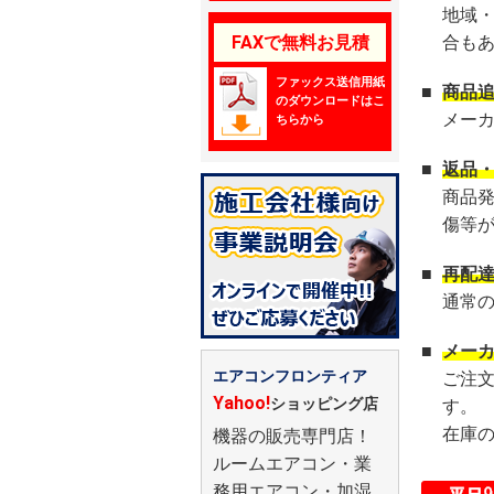
地域
FAXで無料お見積
合も
ファックス送信用紙
■
商品
のダウンロードはこ
メー
ちらから
■
返品
商品
傷等
■
再配
通常
■
メー
エアコンフロンティア
ご注
Yahoo!
ショッピング店
す。
在庫
機器の販売専門店！
ルームエアコン・業
務用エアコン・加湿