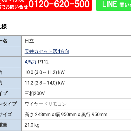
仕様
ー名
日立
天井カセット形4方向
4馬力
P112
力
10.0 (3.0～11.2) kW
力
11.2 (2.8～14.0) kW
イプ
三相200V
ンタイプ
ワイヤードリモコン
サイズ
高さ 248mm x 幅 950mm x 奥行 950mm
重量
21.0 kg