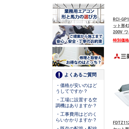
RCI-G
ット形4
200V
特別価
よくあるご質問
・価格が安いのはど
うしてですか？
・工場に設置する空
調機はありますか？
・工事費用はどのく
らいかかりますか？
FDTZ1
・既存の配管・配線