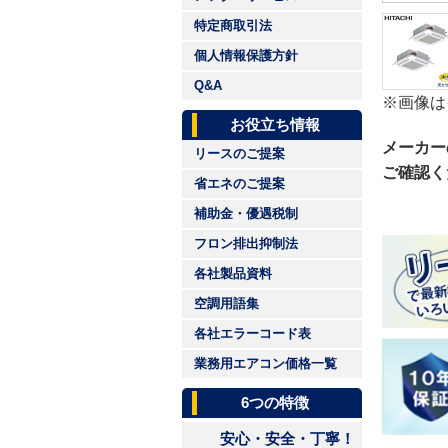
特定商取引法
個人情報保護方針
Q&A
※画像は
お役立ち情報
メーカー
リースのご提案
ご確認く
省エネのご提案
補助金・優遇税制
フロン排出抑制法
各社製品資料
空調用語集
各社エラーコード表
業務用エアコン価格一覧
6つの特徴
安心・安全・丁寧！