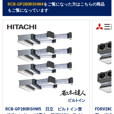
RCB-GP280RSHW4
をご覧になった方はこちらの商品
もご覧になっています
RCB-GP280RSHW5 日立 ビルトイン形
FDRV28