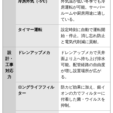
冷房外気（-5℃）
外気温が低い冬季でも冷
房運転が可能。サーバー
ルームや厨房用途に適し
ている。
タイマー運転
設定時刻に自動で運転開
始・停止。消し忘れ防止
と電気代削減に貢献。
設
ドレンアップメカ
ドレンアップメカで天井
計・
面より上へ持ち上げ排水
工事
可能。配管経路の自由度
対応
が増し設置場所が広が
力
る。
ロングライフフィル
防カビ効果に加え、銀イ
ター
オンの力でフィルターに
付着した菌・ウイルスを
抑制。