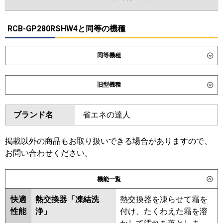
RCB-GP280RSHW4と同等の機種
同等機種
ダイキン
SZRB280CW
旧型機種
東芝
GBSF28014MUB
ダイキン
SZRB280BAW
SZRB280BW
ブランド名
省エネの達人
三菱電機
SZRB280AW
SZZB280CJW
日立
RCB-GP280RSHW5
東芝
GBSF28013MUB
RBSF28033MUB
掲載以外の商品もお取り扱いできる場合がありますので、
RBSF28033MU
RBSF28033M
お問い合わせください。
三菱重工
FDRV2806HD6S-sil
ABSF28037M
ABSF28057M
FDRV2806HD6S-ca
機能一覧
三菱電機
パナソニック
PA-P280F7HVNC
PA-P280F7HVC
快適
熱交換器「凍結洗
熱交換器を凍らせて霜を
日立
RCB-GP280RSHW3
RCB-
性能
浄」
付け、たくわえた霜を溶
GP280RSHW2
RCB-GP280RSHW1