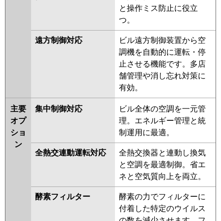
と操作ミス防止に役立
つ。
遠方制御対応
ビル遠方制御装置から空
調機を自動的に運転・停
止させる機能です。多店
舗管理や消し忘れ対策に
有効。
主要
集中制御対応
ビル全体の空調を一元管
オプ
理。エネルギー管理と統
ショ
制運用に最適。
ン
全熱交連動運転対応
全熱交換器と連動し換気
と空調を最適制御。省エ
ネと空気質向上を両立。
酵素フィルター
酵素の力でフィルターに
付着した特定のウイルス
の数を減少させます。フ