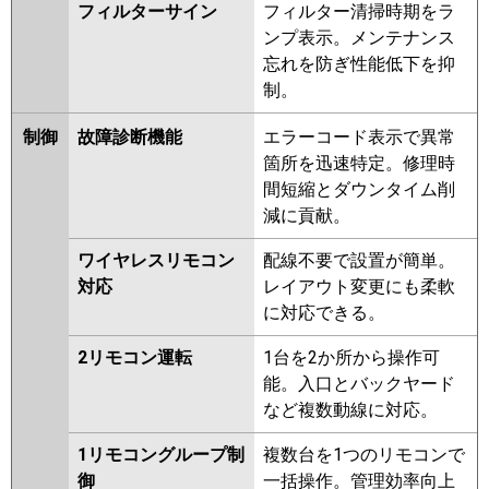
フィルターサイン
フィルター清掃時期をラ
ンプ表示。メンテナンス
忘れを防ぎ性能低下を抑
制。
制御
故障診断機能
エラーコード表示で異常
箇所を迅速特定。修理時
間短縮とダウンタイム削
減に貢献。
ワイヤレスリモコン
配線不要で設置が簡単。
対応
レイアウト変更にも柔軟
に対応できる。
2リモコン運転
1台を2か所から操作可
能。入口とバックヤード
など複数動線に対応。
1リモコングループ制
複数台を1つのリモコンで
御
一括操作。管理効率向上