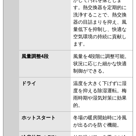
かして汚れを落としま
RCB-GP280RSHW
RCB-
す。熱交換器を定期的に
AP280SHW9-kobe
RCB-
洗浄することで、熱交換
AP280SHW9
RCB-AP280SHW8-
器の目詰まりを抑え、風
kobe
RCB-AP280SHW8
量低下を抑制し、快適な
三菱重工
FDRV2805HD5SA-ca
空気環境の持続に貢献し
FDRV2805HD5SA-sil
ます。
FDRVP2804HD5SA-ca
風量調整4段
風量を4段階に調整可能。
FDRVP2804HD5SA-sil
状況に応じた細かな快適
FDRVP2804HD5S-ca
制御ができる。
FDRVP2804HD5S-sil
FDRVP2804HD5S-silent
ドライ
温度を大きく下げずに湿
FDRVP2804HD5S-canvas
度を抑える除湿運転。梅
雨時期や湿気対策に効果
パナソニック
PA-P280F7HVB
PA-P280F7HVNB
的。
PA-P280F7HV
PA-P280F7HVN
PA-P280F6HVB
PA-P280F6HVNB
ホットスタート
冬場の暖房開始時に冷風
PA-P280F6HV
PA-P280F6HVN
が出るのを防ぐ機能。