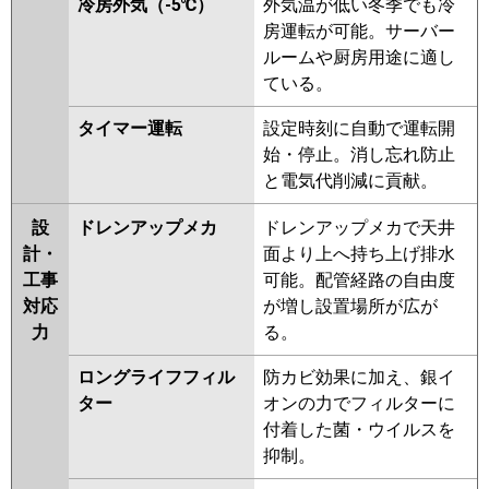
冷房外気（-5℃）
外気温が低い冬季でも冷
房運転が可能。サーバー
ルームや厨房用途に適し
ている。
タイマー運転
設定時刻に自動で運転開
始・停止。消し忘れ防止
と電気代削減に貢献。
設
ドレンアップメカ
ドレンアップメカで天井
計・
面より上へ持ち上げ排水
工事
可能。配管経路の自由度
対応
が増し設置場所が広が
力
る。
ロングライフフィル
防カビ効果に加え、銀イ
ター
オンの力でフィルターに
付着した菌・ウイルスを
抑制。