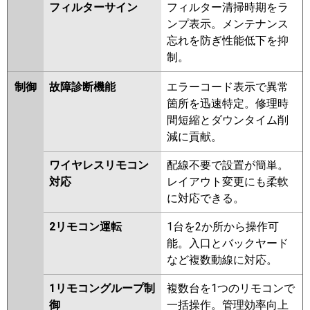
フィルターサイン
フィルター清掃時期をラ
ンプ表示。メンテナンス
忘れを防ぎ性能低下を抑
制。
制御
故障診断機能
エラーコード表示で異常
箇所を迅速特定。修理時
間短縮とダウンタイム削
減に貢献。
ワイヤレスリモコン
配線不要で設置が簡単。
対応
レイアウト変更にも柔軟
に対応できる。
2リモコン運転
1台を2か所から操作可
能。入口とバックヤード
など複数動線に対応。
1リモコングループ制
複数台を1つのリモコンで
御
一括操作。管理効率向上