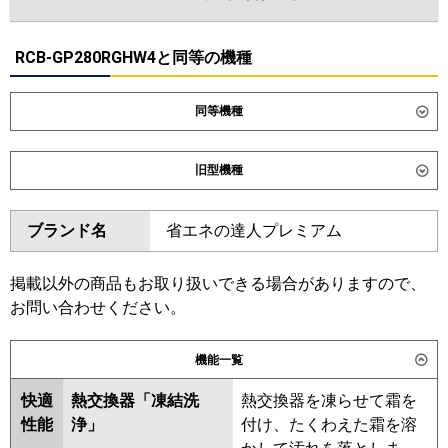
RCB-GP280RGHW4と同等の機種
同等機種
ダイキン
SSRB280DW
旧型機種
東芝
GBXF28013MUB
ダイキン
SSRB280CW
ブランド名
省エネの達人プレミアム
三菱電機
東芝
RBXF28033MUB
RBXF28033MU
日立
RCB-GP280RGHW5
RBXF28033M
掲載以外の商品もお取り扱いできる場合がありますので、
お問い合わせください。
三菱重工
FDRZ2806HD6S-ca
三菱電機
FDRZ2806HD6S-sil
日立
RCB-GP280RGHW3
RCB-
機能一覧
パナソニック
PA-P280F7GVC
PA-P280F7GVNC
GP280RGHW1-G
RCB-
快適
熱交換器「凍結洗
熱交換器を凍らせて霜を
GP280RGHW2
RCB-GP280RGHW1
性能
浄」
付け、たくわえた霜を溶
RCB-GP280RGHW
RCB-