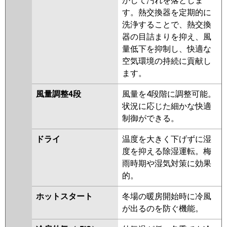
かして汚れを落としま
AP280GHW8-kobe
RCB-
す。熱交換器を定期的に
AP280GHW8
RCB-AP280GHW7-
洗浄することで、熱交換
kobe
RCB-AP280GHW7
器の目詰まりを抑え、風
三菱重工
FDRZ2805HD5SA-ca
量低下を抑制し、快適な
FDRZ2805HD5SA-sil
空気環境の持続に貢献し
ます。
パナソニック
PA-P280F7GVB
PA-P280F7GVNB
PA-P280F7GV
PA-P280F7GVN
風量調整4段
風量を4段階に調整可能。
PA-P280F6GVB
PA-P280F6GVNB
状況に応じた細かな快適
制御ができる。
ドライ
温度を大きく下げずに湿
度を抑える除湿運転。梅
雨時期や湿気対策に効果
的。
ホットスタート
冬場の暖房開始時に冷風
が出るのを防ぐ機能。