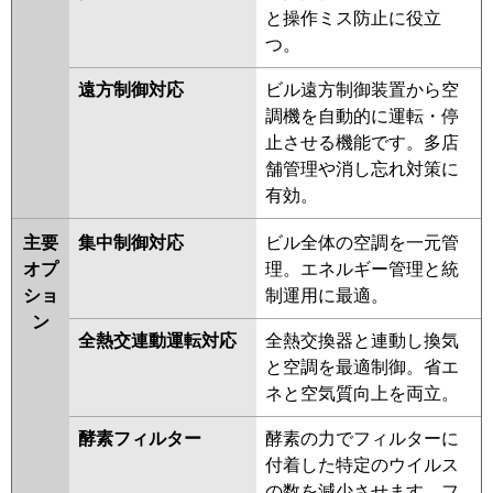
と操作ミス防止に役立
つ。
遠方制御対応
ビル遠方制御装置から空
調機を自動的に運転・停
止させる機能です。多店
舗管理や消し忘れ対策に
有効。
主要
集中制御対応
ビル全体の空調を一元管
オプ
理。エネルギー管理と統
ショ
制運用に最適。
ン
全熱交連動運転対応
全熱交換器と連動し換気
と空調を最適制御。省エ
ネと空気質向上を両立。
酵素フィルター
酵素の力でフィルターに
付着した特定のウイルス
の数を減少させます。フ