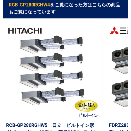
RCB-GP280RGHW4
をご覧になった方はこちらの商品
もご覧になっています
RCB-GP280RGHW5 日立 ビルトイン形
FDRZ28