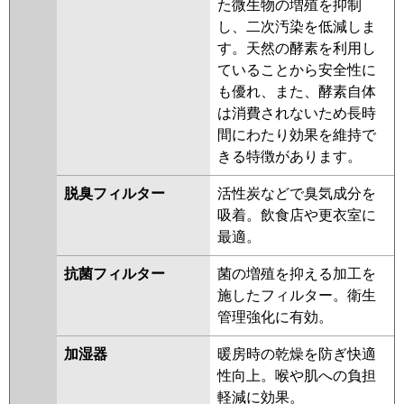
た微生物の増殖を抑制
し、二次汚染を低減しま
す。天然の酵素を利用し
ていることから安全性に
も優れ、また、酵素自体
は消費されないため長時
間にわたり効果を維持で
きる特徴があります。
脱臭フィルター
活性炭などで臭気成分を
吸着。飲食店や更衣室に
最適。
抗菌フィルター
菌の増殖を抑える加工を
施したフィルター。衛生
管理強化に有効。
加湿器
暖房時の乾燥を防ぎ快適
性向上。喉や肌への負担
軽減に効果。