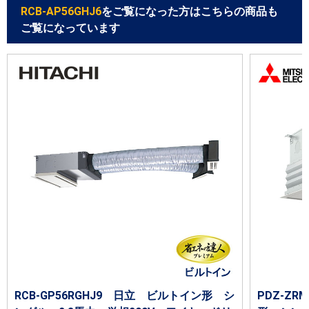
RCB-AP56GHJ6
をご覧になった方はこちらの商品も
ご覧になっています
RCB-GP56RGHJ9 日立 ビルトイン形 シ
PDZ-Z