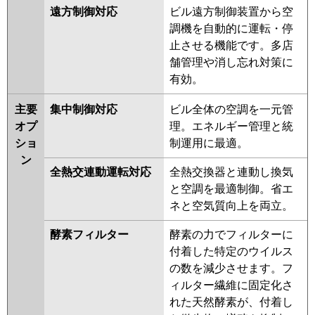
遠方制御対応
ビル遠方制御装置から空
調機を自動的に運転・停
止させる機能です。多店
舗管理や消し忘れ対策に
有効。
主要
集中制御対応
ビル全体の空調を一元管
オプ
理。エネルギー管理と統
ショ
制運用に最適。
ン
全熱交連動運転対応
全熱交換器と連動し換気
と空調を最適制御。省エ
ネと空気質向上を両立。
酵素フィルター
酵素の力でフィルターに
付着した特定のウイルス
の数を減少させます。フ
ィルター繊維に固定化さ
れた天然酵素が、付着し