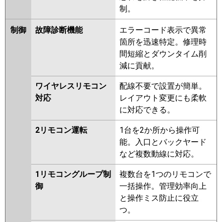
制。
制御
故障診断機能
エラーコード表示で異常
箇所を迅速特定。修理時
間短縮とダウンタイム削
減に貢献。
ワイヤレスリモコン
配線不要で設置が簡単。
対応
レイアウト変更にも柔軟
に対応できる。
2リモコン運転
1台を2か所から操作可
能。入口とバックヤード
など複数動線に対応。
1リモコングループ制
複数台を1つのリモコンで
御
一括操作。管理効率向上
と操作ミス防止に役立
つ。