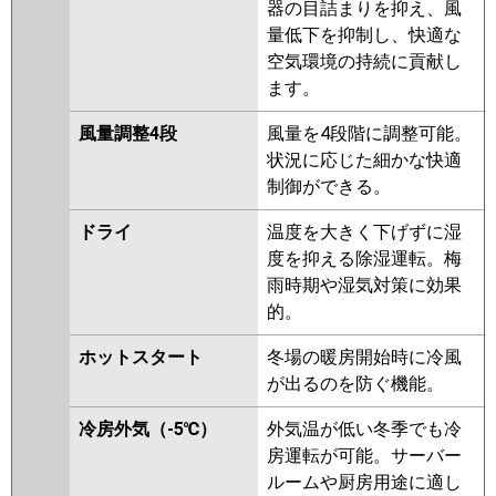
器の目詰まりを抑え、風
日立
RCB-GP56RGHJ8
RCB-
量低下を抑制し、快適な
GP56RGHJ7
RCB-GP56RGHJ6
空気環境の持続に貢献し
RCB-GP56RGHJ5
RCB-
ます。
GP56RGHJ4
RCB-AP56GHJ7
RCB-GP56RGHJ3
RCB-
風量調整4段
風量を4段階に調整可能。
GP56RGHJ2
状況に応じた細かな快適
制御ができる。
三菱重工
FDRZ565HKA5SA-ca
FDRZ565HKA5SA-sil
ドライ
温度を大きく下げずに湿
FDRZ565HK5SA-ca
度を抑える除湿運転。梅
FDRZ565HK5SA-sil
雨時期や湿気対策に効果
FDRZ565HK5S-ca
FDRZ565HK5S-
的。
sil
FDRZ565HK5S-canvas
FDRZ565HK5S-silent
ホットスタート
冬場の暖房開始時に冷風
が出るのを防ぐ機能。
パナソニック
PA-P56F7SGNB
PA-P56F7SGB
PA-P56F7SGN
PA-P56F7SG
PA-
冷房外気（-5℃）
外気温が低い冬季でも冷
P56F6SGNB
PA-P56F6SGB
PA-
房運転が可能。サーバー
P56F6SG
PA-P56F6SGN
ルームや厨房用途に適し