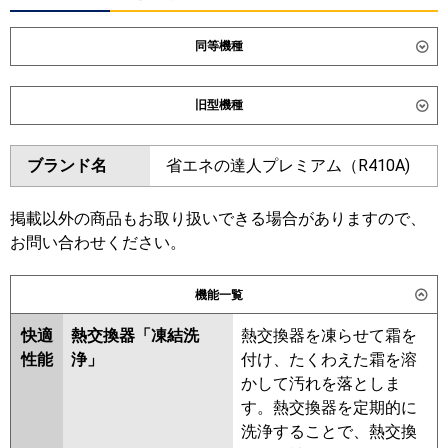
同等機種
ダイキン
SSRB56DV
旧型機種
東芝
GBXA05613JMUB
ダイキン
SSRB56CV
SSRB56BYV
ブランド名
省エネの達人プレミアム（R410A)
三菱電機
PDZ-ZRMP56SG6
SSRB56BJV
SSRB56BFV
SSRB56BCV
日立
RCB-GP56RGHJ9
掲載以外の商品もお取り扱いできる場合がありますので、
東芝
RBXA05633JMUB
お問い合わせください。
三菱重工
FDRZ566HK6S-sil
FDRZ566HK6S-
RBXA05633JMU
ca
機能一覧
三菱電機
PDZ-ZRMP56SG5
PDZ-
パナソニック
PA-P56F7SGNC
PA-P56F7SGC
ZRMP56SG4
PDZ-ZRMP56SG3
快適
熱交換器「凍結洗
熱交換器を凍らせて霜を
PDZ-ZRMP56SG2
PDZ-
性能
浄」
付け、たくわえた霜を溶
ZRMP56SGZ
PDZ-ZRMP56SGY
かして汚れを落としま
PDZ-ZRMP56SGV
PDZ-
す。熱交換器を定期的に
ZRMP56SGR
洗浄することで、熱交換