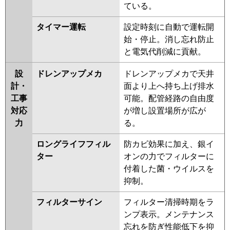
ている。
タイマー運転
設定時刻に自動で運転開
始・停止。消し忘れ防止
と電気代削減に貢献。
設
ドレンアップメカ
ドレンアップメカで天井
計・
面より上へ持ち上げ排水
工事
可能。配管経路の自由度
対応
が増し設置場所が広が
力
る。
ロングライフフィル
防カビ効果に加え、銀イ
ター
オンの力でフィルターに
付着した菌・ウイルスを
抑制。
フィルターサイン
フィルター清掃時期をラ
ンプ表示。メンテナンス
忘れを防ぎ性能低下を抑