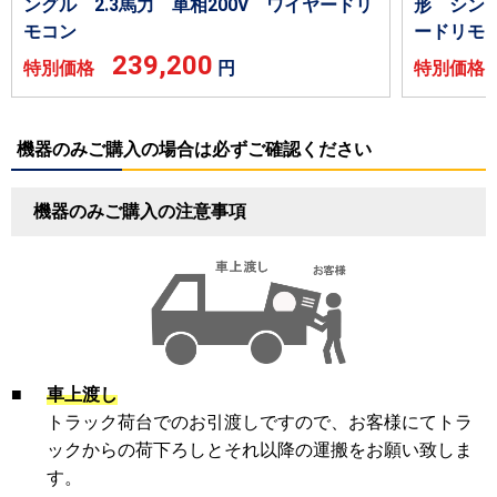
ングル 2.3馬力 単相200V ワイヤードリ
形 シング
モコン
ードリモ
239,200
特別価格
円
特別価
機器のみご購入の場合は必ずご確認ください
機器のみご購入の注意事項
■
車上渡し
トラック荷台でのお引渡しですので、お客様にてトラ
ックからの荷下ろしとそれ以降の運搬をお願い致しま
す。