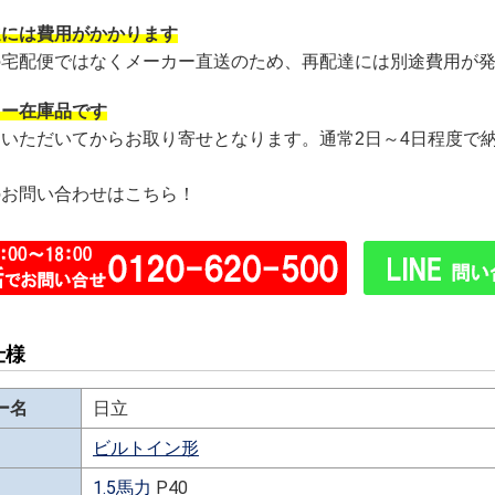
達には費用がかかります
の宅配便ではなくメーカー直送のため、再配達には別途費用が
カー在庫品です
文いただいてからお取り寄せとなります。通常2日～4日程度で
のお問い合わせはこちら！
仕様
ー名
日立
ビルトイン形
1.5馬力
P40