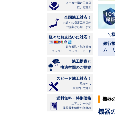
メーカー指定工事店
による施工
全国施工対応！
お近くの指定工事店が
ご提案から施工まで
＼
様々なお支払いに対応！
銀行
銀行振込・郵便振替
ム 
クレジット・クレジットカード
施工提案と
快適空間のご提案
スピード施工対応！
承りから
最短2日で施工
送料無料・特別価格
機器
エアコン本体が
業界最安値級の低価格
機器