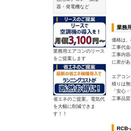
器・発電機など
業務
価格は、
工事代金
業務用エアコンのリース
工事内容
をご提案します
に差があ
エアコン
積りは無
「安心・
工事品質
省エネのご提案。電気代
を大幅に削減できま
す！！
RCB