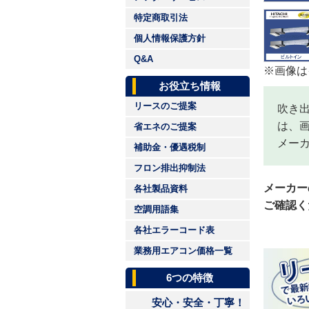
特定商取引法
個人情報保護方針
Q&A
※画像は
お役立ち情報
リースのご提案
吹き
は、
省エネのご提案
メー
補助金・優遇税制
フロン排出抑制法
メーカー
各社製品資料
ご確認く
空調用語集
各社エラーコード表
業務用エアコン価格一覧
6つの特徴
安心・安全・丁寧！