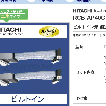
省エネの達
RCB-AP40
ビルトイン形 個別
単相200V ワイヤード
型番
セット内容
その他
-