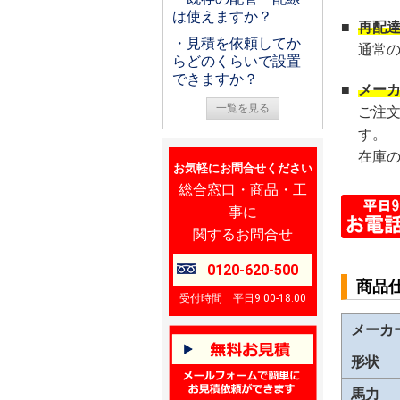
は使えますか？
■
再配
・見積を依頼してか
通常
らどのくらいで設置
できますか？
■
メー
一覧を見る
ご注
す。
在庫
お気軽にお問合せください
総合窓口・商品・工
事に
関するお問合せ
0120-620-500
商品
受付時間 平日9:00-18:00
メーカ
形状
馬力