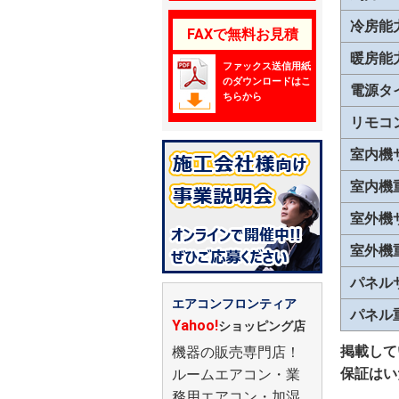
冷房能
FAXで無料お見積
暖房能
ファックス送信用紙
のダウンロードはこ
電源タ
ちらから
リモコ
室内機
室内機
室外機
室外機
パネル
エアコンフロンティア
パネル
Yahoo!
ショッピング店
掲載して
機器の販売専門店！
保証はい
ルームエアコン・業
務用エアコン・加湿