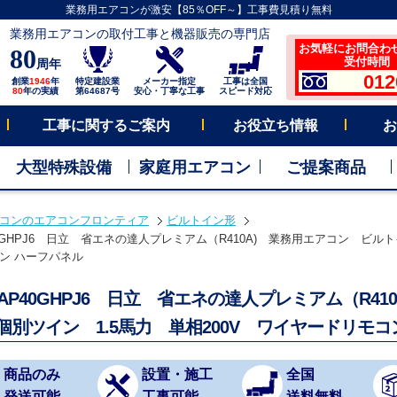
業務用エアコンが激安【85％OFF～】工事費見積り無料
業務用エアコンの取付工事と機器販売の専門店
お気軽にお問合わ
80
受付時間 平
周年
012
創業
1946
年
特定建設業
メーカー指定
工事は全国
80
年の実績
第64687号
安心・丁寧な工事
スピード対応
工事に関するご案内
お役立ち情報
お
大型特殊設備
家庭用エアコン
ご提案商品
コンのエアコンフロンティア
ビルトイン形
40GHPJ6 日立 省エネの達人プレミアム（R410A) 業務用エアコン ビルトイ
ン ハーフパネル
-AP40GHPJ6 日立 省エネの達人プレミアム（R4
 個別ツイン 1.5馬力 単相200V ワイヤードリモ
商品のみ
設置・施工
全国
発送可能
工事可能
送料無料