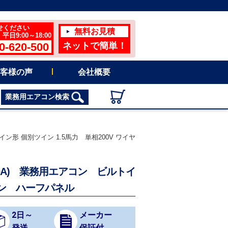
せください
無料お見積
日9:00～18:00
0-620-500
ネットで簡単！
客様の声
会社概要
業務用エアコン検索
ン形 個別ツイン 1.5馬力 単相200V ワイヤ
10A) 業務用エアコン ビルトイ
コン ハーフパネル
2日～
メーカー
発送
保証付