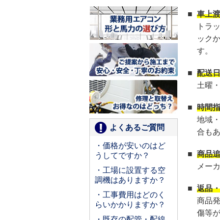
■
車上
トラ
ック
す。
■
配送
土曜
■
時間
地域
よくあるご質問
合も
・価格が安いのはど
■
商品
うしてですか？
メー
・工場に設置する空
調機はありますか？
■
返品
・工事費用はどのく
商品
らいかかりますか？
傷等
・既存の配管・配線