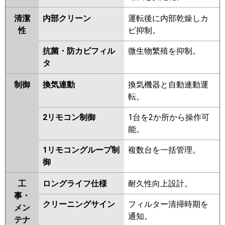
清潔
内部クリーン
運転後に内部乾燥しカ
性
ビ抑制。
抗菌・防カビフィル
微生物繁殖を抑制。
タ
制御
換気連動
換気機器と自動連動運
転。
2リモコン制御
1台を2か所から操作可
能。
1リモコングループ制
複数台を一括管理。
御
工
ロングライフ仕様
耐久性向上設計。
事・
クリーニングサイン
フィルター清掃時期を
メン
通知。
テナ