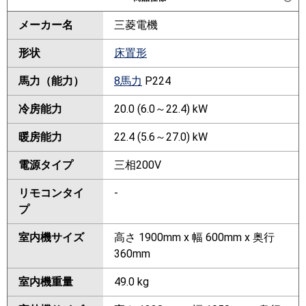
メーカー名
三菱電機
形状
床置形
馬力（能力）
8馬力
P224
冷房能力
20.0 (6.0～22.4) kW
暖房能力
22.4 (5.6～27.0) kW
電源タイプ
三相200V
リモコンタイ
-
プ
室内機サイズ
高さ 1900mm x 幅 600mm x 奥行
360mm
室内機重量
49.0 kg