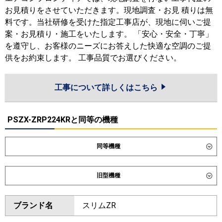
お見積りをさせていただきます。現地調査・お見 積りは無
料です。当社研修を受けた指定工事店が、現地に伺いご提
案・お見積り・施工をいたします。 「安心・安全・丁寧」
を遵守し、お客様のニーズにお答えした快適な空調のご提
供をお約束します。 工事品質でお選びください。
工事について詳しくはこちら
PSZX-ZRP224KRと同等の機種
同等機種
ダイキン
SSRV224DD
旧型機種
東芝
GFXB22413BU
ダイキン
SSRV224CD
ブランド名
スリムZR
三菱電機
PSZX-ZRMP224K6
東芝
RFXB22433BU
RFXB22433B