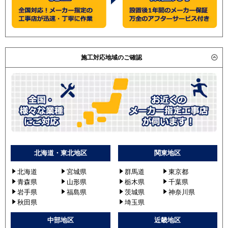
施工対応地域のご確認
北海道・東北地区
関東地区
北海道
宮城県
群馬道
東京都
青森県
山形県
栃木県
千葉県
岩手県
福島県
茨城県
神奈川県
秋田県
埼玉県
中部地区
近畿地区