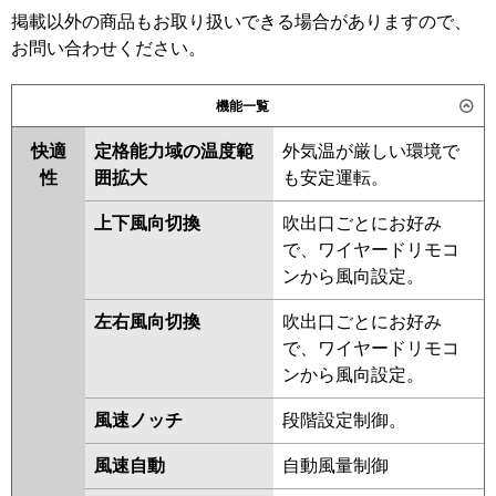
日立
RPV-GP224RGHP4
掲載以外の商品もお取り扱いできる場合がありますので、
三菱電機
PSZX-ZRMP224K5
PSZX-
お問い合わせください。
三菱重工
FDFZ2246HP5SB
ZRMP224K4
PSZX-ZRMP224K3
PSZX-ZRMP224K2
PSZX-
パナソニック
PA-P224B7GDC
PA-P224B7GDNC
機能一覧
ZRMP224KZ
PSZX-ZRP224KY
PSZX-ZRP224KV
快適
定格能力域の温度範
外気温が厳しい環境で
性
囲拡大
も安定運転。
日立
RPV-GP224RGHP3
RPV-
GP224RGHP1-G
RPV-
上下風向切換
吹出口ごとにお好み
GP224RGHP2
RPV-GP224RGHP1
で、ワイヤードリモコ
RPV-GP224RGHP
RPV-
ンから風向設定。
AP224GHP7-kobe
RPV-
AP224GHP7
RPV-AP224GHP6-
左右風向切換
吹出口ごとにお好み
kobe
RPV-AP224GHP6
で、ワイヤードリモコ
ンから風向設定。
三菱重工
FDFZ2245HP5SB
風速ノッチ
段階設定制御。
パナソニック
PA-P224B7GDB
PA-P224B7GDNB
PA-P224B7GD
PA-P224B7GDN
風速自動
自動風量制御