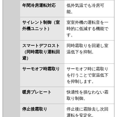
年間冷房運転対応
低外気温でも冷房可
能。
サイレント制御（室
室室外機の運転音を一
外機ユニット）
時的に低減する機能で
す。
スマートデフロスト
同時霜取りを回避し室
（同時霜取り運転回
温低下を抑制。
避）
サーモオフ時霜取り
サーモオフ時に霜取り
を行うことで室温低下
を抑制します。
暖房プレヒート
快適性を損なわない霜
取り制御。
停止後霜取り
停止後に霜除去し次回
運転を安定化。