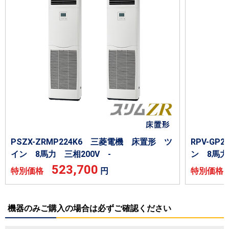
PSZX-ZRMP224K6 三菱電機 床置形 ツ
RPV-GP
イン 8馬力 三相200V -
ン 8馬力
523,700
特別価格
円
特別価
機器のみご購入の場合は必ずご確認ください