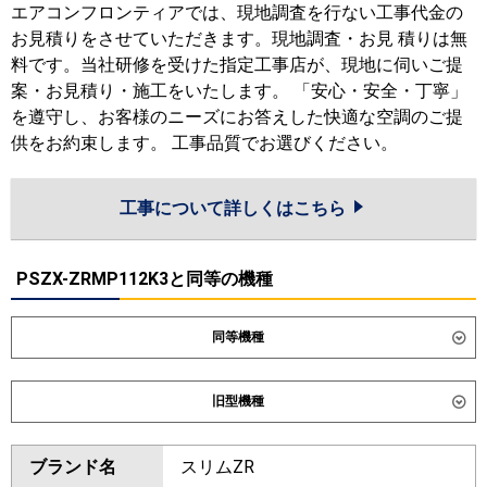
エアコンフロンティアでは、現地調査を行ない工事代金の
お見積りをさせていただきます。現地調査・お見 積りは無
料です。当社研修を受けた指定工事店が、現地に伺いご提
案・お見積り・施工をいたします。 「安心・安全・丁寧」
を遵守し、お客様のニーズにお答えした快適な空調のご提
供をお約束します。 工事品質でお選びください。
工事について詳しくはこちら
PSZX-ZRMP112K3と同等の機種
同等機種
ダイキン
SSRV112DD
旧型機種
東芝
GFXB11213BU
ダイキン
SSRV112CD
SSRV112BYD
ブランド名
スリムZR
三菱電機
PSZX-DHRMP112K6
PSZX-
SSRV112BJD
SSRV112BFD