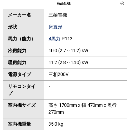
商品仕様
メーカー名
三菱電機
形状
床置形
馬力（能力）
4馬力
P112
冷房能力
10.0 (2.7～11.2) kW
暖房能力
11.2 (2.8～14.0) kW
電源タイプ
三相200V
リモコンタイ
-
プ
室内機サイズ
高さ 1700mm x 幅 470mm x 奥行
270mm
室内機重量
35.0 kg