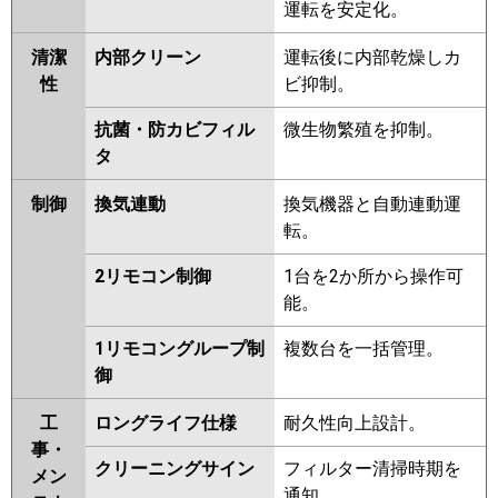
運転を安定化。
清潔
内部クリーン
運転後に内部乾燥しカ
性
ビ抑制。
抗菌・防カビフィル
微生物繁殖を抑制。
タ
制御
換気連動
換気機器と自動連動運
転。
2リモコン制御
1台を2か所から操作可
能。
1リモコングループ制
複数台を一括管理。
御
工
ロングライフ仕様
耐久性向上設計。
事・
クリーニングサイン
フィルター清掃時期を
メン
通知。