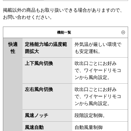
ZRMP112K6
SSRV112BCD
掲載以外の商品もお取り扱いできる場合がありますので、
日立
RPV-GP112RGHP6
東芝
RFXB11233BU
お問い合わせください。
三菱重工
FDFZ1126HP5SB
三菱電機
PSZX-DHRMP112K5
PSZX-
機能一覧
ZRMP112K5
PSZX-DHRMP112K4
パナソニック
PA-P112B7GDNC
PA-P112B7GDC
PSZX-ZRMP112K4
PSZX-
快適
定格能力域の温度範
外気温が厳しい環境で
DHRMP112K3
PSZX-
性
囲拡大
も安定運転。
DHRMP112K2
PSZX-ZRMP112K2
PSZX-ZRMP112KZ
PSZX-
上下風向切換
吹出口ごとにお好み
ZRMP112KY
PSZX-ZRMP112KV
で、ワイヤードリモコ
PSZX-ZRMP112KR
ンから風向設定。
日立
RPV-GP112RGHP5
RPV-
左右風向切換
吹出口ごとにお好み
GP112RGHP4
RPV-GP112RGHP3
で、ワイヤードリモコ
RPV-GP112RGHP2
RPV-
ンから風向設定。
AP112GHP6-kobe
RPV-
風速ノッチ
段階設定制御。
AP112GHP6
RPV-GP112RGHP1
風速自動
自動風量制御
三菱重工
FDFZ1125HP5SB