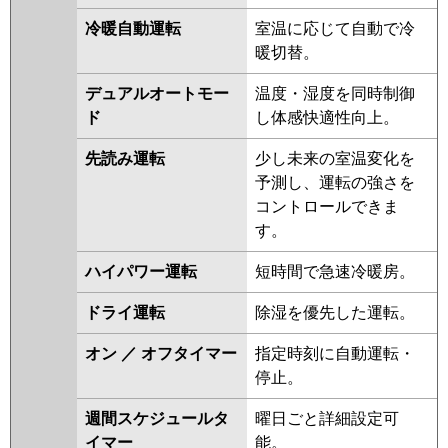
FDFZ1125HP5SA
冷暖自動運転
室温に応じて自動で冷
FDFZ1125HP5S
暖切替。
パナソニック
PA-P112B7GDB
PA-P112B7GDNB
デュアルオートモー
温度・湿度を同時制御
PA-P112B7GD
PA-P112B7GDN
ド
し体感快適性向上。
PA-P112B6GDB
PA-P112B6GDNB
PA-P112B6GDA
PA-P112B6GDN1
先読み運転
少し未来の室温変化を
予測し、運転の強さを
コントロールできま
す。
ハイパワー運転
短時間で急速冷暖房。
ドライ運転
除湿を優先した運転。
オン ／ オフタイマー
指定時刻に自動運転・
停止。
週間スケジュールタ
曜日ごと詳細設定可
イマー
能。