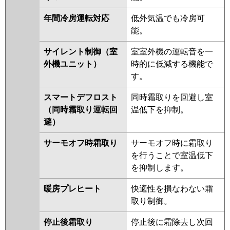
年間冷房運転対応
低外気温でも冷房可
能。
サイレント制御（室
室室外機の運転音を一
外機ユニット）
時的に低減する機能で
す。
スマートデフロスト
同時霜取りを回避し室
（同時霜取り運転回
温低下を抑制。
避）
サーモオフ時霜取り
サーモオフ時に霜取り
を行うことで室温低下
を抑制します。
暖房プレヒート
快適性を損なわない霜
取り制御。
停止後霜取り
停止後に霜除去し次回