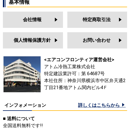
基本情報
会社情報
特定商取引法
個人情報保護方針
お問い合わせ
<エアコンフロンティア運営会社>
アトム冷熱工業株式会社
特定建設業許可：第 64687号
本社住所：神奈川県横浜市中区弁天通2
丁目21番地アトム関内ビル4Ｆ
インフォメーション
詳しくはこちらから
■ 送料について
全国送料無料です!!