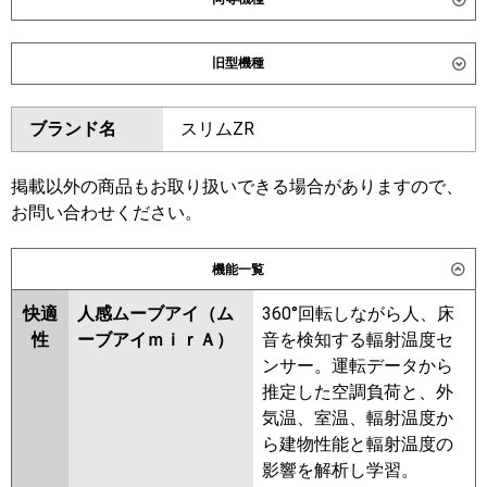
ダイキン
SSRK80DNVD
SSRK80DVD
旧型機種
東芝
ダイキン
SSRK80CNVD
SSRK80CVD
ブランド名
スリムZR
三菱電機
PMZX-ZRMP80SFF6
PMZX-
SSRK80BYNVD
SSRK80BYVD
ZRMP80SF6
SSRK80BJVD
SSRK80BJNVD
SSRK80BFNVD
SSRK80BFVD
掲載以外の商品もお取り扱いできる場合がありますので、
日立
RCIS-GP80RGHPJ8
SSRK80BCVD
SSRK80BCNVD
お問い合わせください。
三菱重工
FDTSZ806HKP6S
東芝
機能一覧
パナソニック
PA-P80DM7SGDNC
PA-
三菱電機
PMZX-ZRMP80SF5
PMZX-
快適
人感ムーブアイ（ム
360°回転しながら人、床
P80DM7SGDC
ZRMP80SF4
PMZX-ZRMP80SFF4
性
ーブアイｍｉｒＡ）
音を検知する輻射温度セ
PMZX-ZRMP80SFF3
PMZX-
ンサー。運転データから
ZRMP80SF3
PMZX-ZRMP80SF2
推定した空調負荷と、外
PMZX-ZRMP80SFF2
PMZX-
気温、室温、輻射温度か
ZRMP80SFFZ
PMZX-ZRMP80SFZ
ら建物性能と輻射温度の
PMZX-ZRMP80SFFY
PMZX-
影響を解析し学習。
ZRMP80SFY
PMZX-ZRMP80SFFV