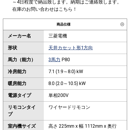
～4日程度で納品致します。納期はご連絡致します。
在庫のお問い合わせはこちら！
商品仕様
メーカー名
三菱電機
形状
天井カセット形1方向
馬力（能力）
3馬力
P80
冷房能力
7.1 (1.9～8.0) kW
暖房能力
8.0 (2.0～10.5) kW
電源タイプ
単相200V
リモコンタイ
ワイヤードリモコン
プ
室内機サイズ
高さ 225mm x 幅 1112mm x 奥行