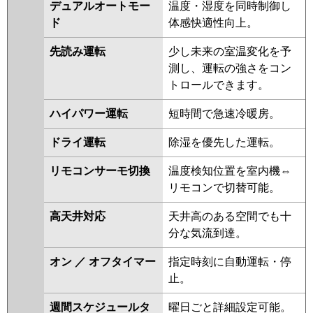
P80DM6SGDN
PA-P80DM6SGD
デュアルオートモー
温度・湿度を同時制御し
ド
体感快適性向上。
先読み運転
少し未来の室温変化を予
測し、運転の強さをコン
トロールできます。
ハイパワー運転
短時間で急速冷暖房。
ドライ運転
除湿を優先した運転。
リモコンサーモ切換
温度検知位置を室内機⇔
リモコンで切替可能。
高天井対応
天井高のある空間でも十
分な気流到達。
オン ／ オフタイマー
指定時刻に自動運転・停
止。
週間スケジュールタ
曜日ごと詳細設定可能。