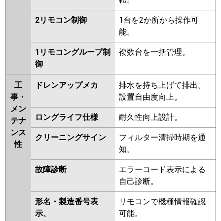
2リモコン制御
1台を2か所から操作可
能。
1リモコングループ制
複数台を一括管理。
御
工
ドレンアップメカ
排水を持ち上げて排出。
事・
設置自由度向上。
メン
ロングライフ仕様
耐久性向上設計。
テナ
ンス
クリーニングサイン
フィルター清掃時期を通
性
知。
故障診断
エラーコード表示による
自己診断。
形名・製造番号表
リモコンで機種情報確認
示、
可能。