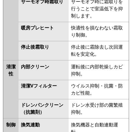
サーモオフ時霜取り
サーモオフ時に霜取りを
行うことで室温低下を抑
制します。
暖房プレヒート
快適性を損なわない霜取
り制御。
停止後霜取り
停止後に霜除去し次回運
転を安定化。
清潔
内部クリーン
運転後に内部乾燥しカビ
性
抑制。
清潔Vフィルター
ウイルス抑制・抗菌・防
カビ性能。
ドレンパンクリーン
ドレン水受け部の菌繁殖
（抗菌剤）
抑制。
制御
換気連動
換気機器と自動連動運
転。