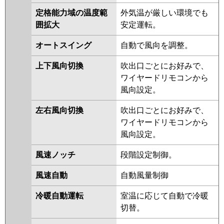
PMZX-ZRMP80SFV
PMZX-
定格能力域の温度範
外気温が厳しい環境でも
ZRMP80SFR
PMZX-
囲拡大
安定運転。
ZRMP80SFFR
オートスイング
自動で風向を調整。
日立
RCIS-GP80RGHPJ7
RCIS-
上下風向切換
吹出口ごとにお好みで、
GP80RGHPJ6
RCIS-GP80RGHPJ5
ワイヤードリモコンから
RCIS-GP80RGHPJ4
RCIS-
風向設定。
GP80RGHPJ3
RCIS-AP80GHPJ7-
kobe
RCIS-AP80GHPJ7
RCIS-
左右風向切換
吹出口ごとにお好みで、
GP80RGHPJ2
ワイヤードリモコンから
風向設定。
三菱重工
FDTSZ805HKP5SA
FDTSZ805HKP5S
風速ノッチ
段階設定制御。
パナソニック
PA-P80DM7SGDNB
PA-
風速自動
自動風量制御
P80DM7SGDB
PA-P80DM7SGD
PA-P80DM7SGDN
PA-
冷暖自動運転
室温に応じて自動で冷暖
P80DM6SGDB
PA-
切替。
P80DM6SGDNB
PA-