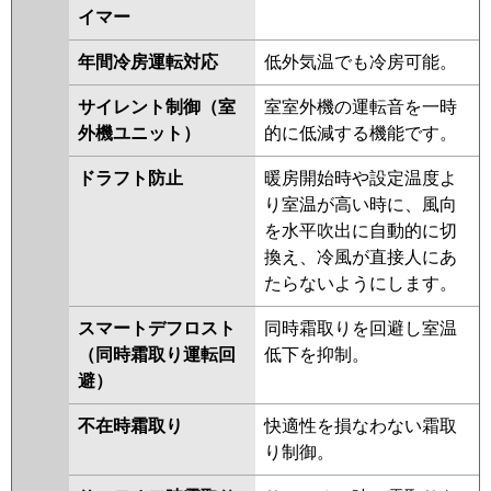
イマー
年間冷房運転対応
低外気温でも冷房可能。
サイレント制御（室
室室外機の運転音を一時
外機ユニット）
的に低減する機能です。
ドラフト防止
暖房開始時や設定温度よ
り室温が高い時に、風向
を水平吹出に自動的に切
換え、冷風が直接人にあ
たらないようにします。
スマートデフロスト
同時霜取りを回避し室温
（同時霜取り運転回
低下を抑制。
避）
不在時霜取り
快適性を損なわない霜取
り制御。