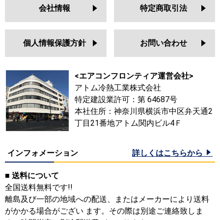
会社情報
特定商取引法
個人情報保護方針
お問い合わせ
<エアコンフロンティア運営会社>
アトム冷熱工業株式会社
特定建設業許可：第 64687号
本社住所：神奈川県横浜市中区弁天通2
丁目21番地アトム関内ビル4Ｆ
インフォメーション
詳しくはこちらから
■ 送料について
全国送料無料です!!
離島及び一部の地域への配送、またはメーカーにより送料
がかかる場合がござい ます。その際は別途ご連絡致しま