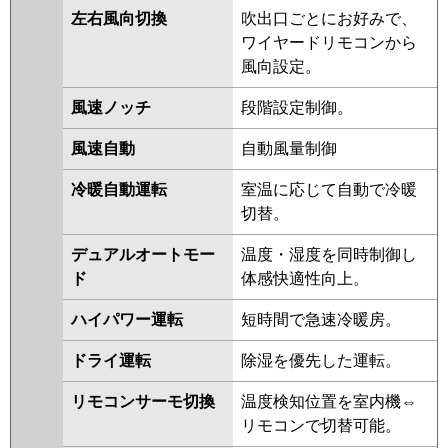
RSSB16033M
RSSB16033X
左右風向切換
吹出口ごとにお好みで、
ASEB16057M
ASEB16057X
ワイヤードリモコンから
ASSB16057M
ASSB16057X
風向設定。
三菱電機
PMZX-HRMP160F5
PMZX-
風速ノッチ
段階設定制御。
ERMP160FE5
PMZX-ERMP160F5
PMZX-HRMP160FF4
PMZX-
風速自動
自動風量制御
HRMP160F4
PMZX-ERMP160F4
PMZX-ERMP160FE4
PMZX-
冷暖自動運転
室温に応じて自動で冷暖
HRMP160FF3
PMZX-HRMP160F3
切替。
PMZX-ERMP160FE3
PMZX-
デュアルオートモー
温度・湿度を同時制御し
ERMP160F3
PMZX-HRMP160FF2
ド
体感快適性向上。
PMZX-HRMP160F2
PMZX-
ERMP160FE2
PMZX-ERMP160F2
ハイパワー運転
短時間で急速冷暖房。
PMZX-HRMP160FFZ
PMZX-
HRMP160FZ
PMZX-ERMP160FEZ
ドライ運転
除湿を優先した運転。
PMZX-ERMP160FZ
PMZX-
リモコンサーモ切換
温度検知位置を室内機⇔
HRMP160FFY
PMZX-HRMP160FY
リモコンで切替可能。
PMZX-ERMP160FEY
PMZX-