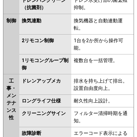
ドレンパンクリーン
ドレン水受け部の菌繁殖
（抗菌剤）
抑制。
制御
換気連動
換気機器と自動連動運
転。
2リモコン制御
1台を2か所から操作可
能。
1リモコングループ制
複数台を一括管理。
御
工
ドレンアップメカ
排水を持ち上げて排出。
事・
設置自由度向上。
メン
ロングライフ仕様
耐久性向上設計。
テナ
ンス
クリーニングサイン
フィルター清掃時期を通
性
知。
故障診断
エラーコード表示による