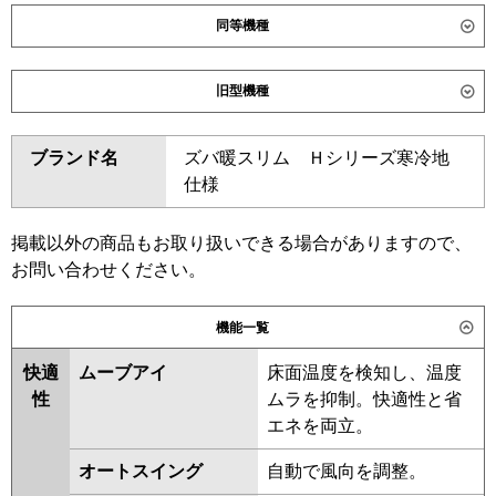
同等機種
ダイキン
SZRK160CD
SZRK160CND
旧型機種
SDRK160BBD
SDRK160BBND
ダイキン
SZRK160BYND
SZRK160BYD
東芝
GSHB16011XU
GSHB16011MUB
ブランド名
ズバ暖スリム Ｈシリーズ寒冷地
SZRK160BJD
SZRK160BJND
GSSB16014XU
GSSB16014MUB
仕様
SDRK160BD
SDRK160BND
三菱電機
PMZX-HRMP160F6
PMZX-
SZRK160BFD
SZRK160BFND
HRMP160FF6
PMZX-
SZRK160BCD
SZRK160BCND
掲載以外の商品もお取り扱いできる場合がありますので、
ERMP160FE6
PMZX-ERMP160F6
お問い合わせください。
東芝
RSSB16034XU
RSSB16034MUB
日立
RCIS-GP160RHNP5
RCIS-
RSHB16031MUB
RSSB16033MUB
機能一覧
GP160RSHP11
RSHB16031MU
RSHB16031XU
RSSB16033MU
RSSB16033XU
快適
ムーブアイ
床面温度を検知し、温度
三菱重工
FDTSV1606HP6S
RSHB16031M
RSHB16031X
性
ムラを抑制。快適性と省
ASHB16054M
ASHB16054M-R
エネを両立。
パナソニック
PA-P160D7HDC
PA-
ASHB16054X
ASHB16054X-R
P160D7HDNC
オートスイング
自動で風向を調整。
ASEB16037M
ASEB16037X