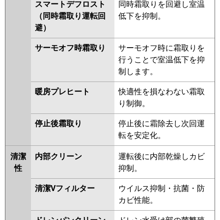
スマートデフロスト
同時霜取りを回避し室温
FDTSV1605HPA5S
（同時霜取り運転回
低下を抑制。
避）
パナソニック
PA-P160D7HDB
PA-P160D7HDNB
PA-P160D7HD
PA-P160D7HDN
サーモオフ時霜取り
サーモオフ時に霜取りを
PA-P160D6HDB
PA-P160D6HDNB
行うことで室温低下を抑
PA-P160D6HD
PA-P160D6HDN
制します。
暖房プレヒート
快適性を損なわない霜取
り制御。
停止後霜取り
停止後に霜除去し次回運
転を安定化。
清潔
内部クリーン
運転後に内部乾燥しカビ
性
抑制。
清潔Vフィルター
ウイルス抑制・抗菌・防
カビ性能。