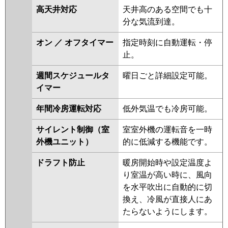
ERMP160FY
PMZX-HRMP160FFV
高天井対応
天井高のある空間でも十
PMZX-HRMP160FV
PMZX-
分な気流到達。
ERMP160FEW
PMZX-
ERMP160FW
PMZX-ERMP160FEV
オン ／ オフタイマー
指定時刻に自動運転・停
PMZX-ERMP160FV
PMZX-
止。
ERMP160FR
PMZX-
ERMP160FER
週間スケジュールタ
曜日ごと詳細設定可能。
イマー
日立
RCIS-GP160RHNP4
RCIS-
GP160RSHP9
RCIS-GP160RHNP3
年間冷房運転対応
低外気温でも冷房可能。
RCIS-GP160RSHP8
RCIS-
サイレント制御（室
室室外機の運転音を一時
GP160RHNP2
RCIS-GP160RSHP7
外機ユニット）
的に低減する機能です。
RCIS-GP160RHNP1
RCIS-
GP160RSHP6
RCIS-GP160RSHP5
ドラフト防止
暖房開始時や設定温度よ
RCIS-GP160RHNP
RCIS-
り室温が高い時に、風向
GP160RSHP4
RCIS-
を水平吹出に自動的に切
AP160HNP11-kobe
RCIS-
換え、冷風が直接人にあ
AP160HNP11
RCIS-GP160RSHP3
たらないようにします。
三菱重工
FDTSV1605HPA5SA