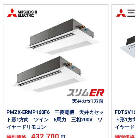
PMZX-ERMP160F6 三菱電機 天井カセッ
FDTSV
ト形1方向 ツイン 6馬力 三相200V ワ
ト形1方向
イヤードリモコン
イヤード
432,700
特別価格
円
特別価