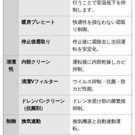
行うことで室温低下を抑
制します。
暖房プレヒート
快適性を損なわない霜取
り制御。
停止後霜取り
停止後に霜除去し次回運
転を安定化。
清潔
内部クリーン
運転後に内部乾燥しカビ
性
抑制。
清潔Vフィルター
ウイルス抑制・抗菌・防
カビ性能。
ドレンパンクリーン
ドレン水受け部の菌繁殖
（抗菌剤）
抑制。
制御
換気連動
換気機器と自動連動運
転。