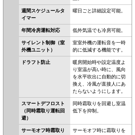
週間スケジュールタ
曜日ごと詳細設定可能。
イマー
年間冷房運転対応
低外気温でも冷房可能。
サイレント制御（室
室室外機の運転音を一時
外機ユニット）
的に低減する機能です。
ドラフト防止
暖房開始時や設定温度よ
り室温が高い時に、風向
を水平吹出に自動的に切
換え、冷風が直接人にあ
たらないようにします。
スマートデフロスト
同時霜取りを回避し室温
（同時霜取り運転回
低下を抑制。
避）
サーモオフ時霜取り
サーモオフ時に霜取りを