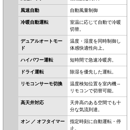
PMZX-ERMP80SFEV
PMZX-
ERMP80SFV
PMZX-ERMP80SFR
風速自動
自動風量制御
PMZX-ERMP80SFER
冷暖自動運転
室温に応じて自動で冷暖
日立
RCIS-GP80RSHPJ9
RCIS-
切替。
GP80RSHPJ8
RCIS-GP80RSHPJ7
RCIS-GP80RSHPJ6
RCIS-
デュアルオートモー
温度・湿度を同時制御し
GP80RSHPJ5
RCIS-GP80RSHPJ4
ド
体感快適性向上。
RCIS-GP80RSHPJ3
ハイパワー運転
短時間で急速冷暖房。
三菱重工
FDTSV805HKP5SA
ドライ運転
除湿を優先した運転。
FDTSV805HKP5S
リモコンサーモ切換
温度検知位置を室内機⇔
パナソニック
リモコンで切替可能。
高天井対応
天井高のある空間でも十
分な気流到達。
オン ／ オフタイマー
指定時刻に自動運転・停
止。