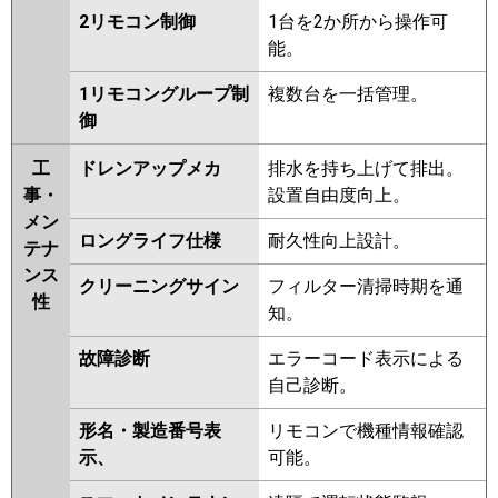
2リモコン制御
1台を2か所から操作可
能。
1リモコングループ制
複数台を一括管理。
御
工
ドレンアップメカ
排水を持ち上げて排出。
事・
設置自由度向上。
メン
ロングライフ仕様
耐久性向上設計。
テナ
ンス
クリーニングサイン
フィルター清掃時期を通
性
知。
故障診断
エラーコード表示による
自己診断。
形名・製造番号表
リモコンで機種情報確認
示、
可能。