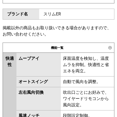
東芝
GSSB08013JMUB
ダイキン
SZRK80BYNVD
SZRK80BYVD
GSSB08013JXU
ブランド名
スリムER
SZRK80BJVD
SZRK80BJNVD
三菱電機
PMZX-ERMP80SF6
PMZX-
SZRK80BFVD
SZRK80BFNVD
ERMP80SFE6
SZRK80BCNVD
SZRK80BCVD
掲載以外の商品もお取り扱いできる場合がありますので、
お問い合わせください。
日立
RCIS-GP80RSHPJ11
東芝
RSSB08033JMUB
RSSB08033JMU
RSSB08033JXU
機能一覧
三菱重工
RSSB08033JX
RSSB08033JM
ASSB08057JM
ASSB08057JX
快適
ムーブアイ
床面温度を検知し、温度
パナソニック
性
ムラを抑制。快適性と省
三菱電機
PMZX-ERMP80SFE5
PMZX-
エネを両立。
ERMP80SF5
PMZX-ERMP80SFE4
PMZX-ERMP80SF3
PMZX-
オートスイング
自動で風向を調整。
ERMP80SFE3
PMZX-
左右風向切換
吹出口ごとにお好みで、
ERMP80SFE2
PMZX-ERMP80SF2
ワイヤードリモコンから
PMZX-ERMP80SFZ
PMZX-
風向設定。
ERMP80SFEZ
PMZX-
ERMP80SFEY
PMZX-ERMP80SFY
風速ノッチ
段階設定制御。