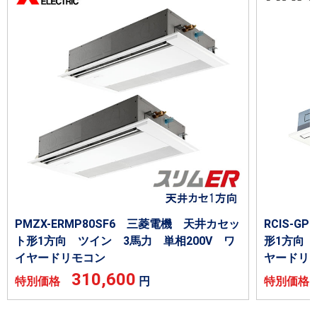
PMZX-ERMP80SF6 三菱電機 天井カセッ
RCIS-G
ト形1方向 ツイン 3馬力 単相200V ワ
形1方向 
イヤードリモコン
ヤードリ
310,600
特別価格
円
特別価