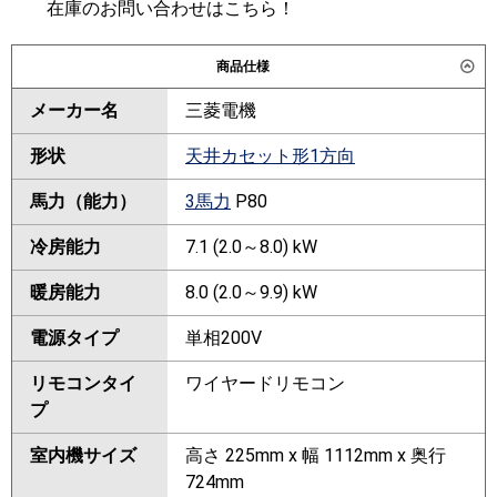
在庫のお問い合わせはこちら！
商品仕様
メーカー名
三菱電機
形状
天井カセット形1方向
馬力（能力）
3馬力
P80
冷房能力
7.1 (2.0～8.0) kW
暖房能力
8.0 (2.0～9.9) kW
電源タイプ
単相200V
リモコンタイ
ワイヤードリモコン
プ
室内機サイズ
高さ 225mm x 幅 1112mm x 奥行
724mm