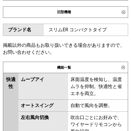
ダイキン
SZRK160CD
SZRK160CND
旧型機種
SDRK160BBD
SDRK160BBND
ダイキン
SZRK160BYND
SZRK160BYD
東芝
GSHB16011XU
GSHB16011MUB
ブランド名
スリムER コンパクトタイプ
SZRK160BJD
SZRK160BJND
GSSB16014XU
GSSB16014MUB
SDRK160BD
SDRK160BND
三菱電機
PMZX-HRMP160F6
PMZX-
SZRK160BFD
SZRK160BFND
掲載以外の商品もお取り扱いできる場合がありますので、
HRMP160FF6
PMZX-
SZRK160BCD
SZRK160BCND
お問い合わせください。
ERMP160FE6
PMZX-ERMP160F6
東芝
RSSB16034XU
RSSB16034MUB
機能一覧
日立
RCIS-GP160RHNP5
RCIS-
RSHB16031MUB
RSSB16033MUB
GP160RSHP11
RSHB16031MU
RSHB16031XU
快適
ムーブアイ
床面温度を検知し、温度
RSSB16033MU
RSSB16033XU
性
ムラを抑制。快適性と省
三菱重工
FDTSV1606HP6S
RSHB16031M
RSHB16031X
エネを両立。
ASHB16054M
ASHB16054M-R
パナソニック
PA-P160D7HDC
PA-
オートスイング
自動で風向を調整。
ASHB16054X
ASHB16054X-R
P160D7HDNC
ASEB16037M
ASEB16037X
左右風向切換
吹出口ごとにお好みで、
RSSB16033M
RSSB16033X
ワイヤードリモコンから
ASEB16057M
ASEB16057X