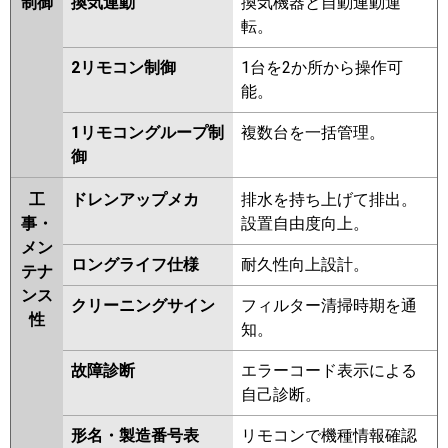
制御
換気連動
換気機器と自動連動運
転。
2リモコン制御
1台を2か所から操作可
能。
1リモコングループ制
複数台を一括管理。
御
工
ドレンアップメカ
排水を持ち上げて排出。
事・
設置自由度向上。
メン
ロングライフ仕様
耐久性向上設計。
テナ
ンス
クリーニングサイン
フィルター清掃時期を通
性
知。
故障診断
エラーコード表示による
自己診断。
形名・製造番号表
リモコンで機種情報確認