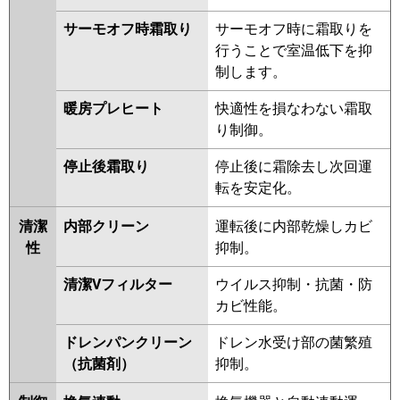
パナソニック
PA-P160D7HDB
PA-P160D7HDNB
サーモオフ時霜取り
サーモオフ時に霜取りを
PA-P160D7HD
PA-P160D7HDN
行うことで室温低下を抑
PA-P160D6HDB
PA-P160D6HDNB
制します。
PA-P160D6HD
PA-P160D6HDN
暖房プレヒート
快適性を損なわない霜取
り制御。
停止後霜取り
停止後に霜除去し次回運
転を安定化。
清潔
内部クリーン
運転後に内部乾燥しカビ
性
抑制。
清潔Vフィルター
ウイルス抑制・抗菌・防
カビ性能。
ドレンパンクリーン
ドレン水受け部の菌繁殖
（抗菌剤）
抑制。