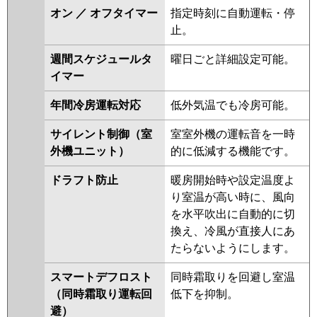
PMZX-HRMP160FV
PMZX-
オン ／ オフタイマー
指定時刻に自動運転・停
ERMP160FW
PMZX-ERMP160FEV
止。
PMZX-ERMP160FV
PMZX-
ERMP160FR
PMZX-
週間スケジュールタ
曜日ごと詳細設定可能。
ERMP160FER
イマー
日立
RCIS-GP160RHNP4
RCIS-
年間冷房運転対応
低外気温でも冷房可能。
GP160RSHP9
RCIS-GP160RHNP3
サイレント制御（室
室室外機の運転音を一時
RCIS-GP160RSHP8
RCIS-
外機ユニット）
的に低減する機能です。
GP160RHNP2
RCIS-GP160RSHP7
RCIS-GP160RHNP1
RCIS-
ドラフト防止
暖房開始時や設定温度よ
GP160RSHP6
RCIS-GP160RSHP5
り室温が高い時に、風向
RCIS-GP160RHNP
RCIS-
を水平吹出に自動的に切
GP160RSHP4
RCIS-
換え、冷風が直接人にあ
AP160HNP11-kobe
RCIS-
たらないようにします。
AP160HNP11
RCIS-GP160RSHP3
スマートデフロスト
同時霜取りを回避し室温
三菱重工
FDTSV1605HPA5SA
（同時霜取り運転回
低下を抑制。
FDTSV1605HPA5S
避）