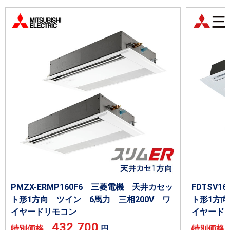
PMZX-ERMP160F6 三菱電機 天井カセッ
FDTSV
ト形1方向 ツイン 6馬力 三相200V ワ
ト形1方向
イヤードリモコン
イヤード
432,700
特別価格
円
特別価