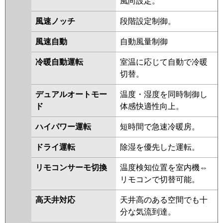
風向設定。
ASSB16057M
ASSB16057X
風速ノッチ
段階設定制御。
三菱電機
PMZX-HRMP160FF5
PMZX-
HRMP160F5
PMZX-ERMP160FE5
風速自動
自動風量制御
PMZX-ERMP160F5
PMZX-
HRMP160FF4
PMZX-HRMP160F4
冷暖自動運転
室温に応じて自動で冷暖
PMZX-ERMP160F4
PMZX-
切替。
ERMP160FE4
PMZX-
デュアルオートモー
温度・湿度を同時制御し
HRMP160FF3
PMZX-HRMP160F3
ド
体感快適性向上。
PMZX-ERMP160FE3
PMZX-
ERMP160F3
PMZX-HRMP160FF2
ハイパワー運転
短時間で急速冷暖房。
PMZX-HRMP160F2
PMZX-
ERMP160FE2
PMZX-ERMP160F2
ドライ運転
除湿を優先した運転。
PMZX-HRMP160FFZ
PMZX-
リモコンサーモ切換
温度検知位置を室内機⇔
HRMP160FZ
PMZX-ERMP160FEZ
リモコンで切替可能。
PMZX-ERMP160FZ
PMZX-
HRMP160FFY
PMZX-HRMP160FY
高天井対応
天井高のある空間でも十
PMZX-ERMP160FEY
PMZX-
分な気流到達。
ERMP160FY
PMZX-HRMP160FFV