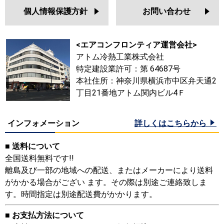
個人情報保護方針
お問い合わせ
<エアコンフロンティア運営会社>
アトム冷熱工業株式会社
特定建設業許可：第 64687号
本社住所：神奈川県横浜市中区弁天通2
丁目21番地アトム関内ビル4Ｆ
インフォメーション
詳しくはこちらから
■ 送料について
全国送料無料です!!
離島及び一部の地域への配送、またはメーカーにより送料
がかかる場合がござい ます。その際は別途ご連絡致しま
す。時間指定は別途配送費がかかります。
■ お支払方法について