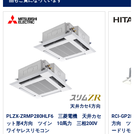
品もご覧になっています
PLZX-ZRMP280HLF6 三菱電機 天井カセ
RCI-GP
ット形4方向 ツイン 10馬力 三相200V
方向 ツイ
ワイヤレスリモコン
ードリモ