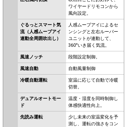
PLZX-ZRP280ELFR
PLZX-
ワイヤードリモコンから
ZRP280EFGR
PLZX-
風向設定。
ZRP280ELFGR
ぐるっとスマート気
人感ムーブアイによるセ
日立
RCI-GP280RGHP5
RCI-
流（人感ムーブアイ
ンシングと左右ルーバー
GP280RGHP4
RCI-GP280RGHP2-
連動全周囲吹出し）
ユニットが連動して、
G
RCI-GP280RGHP3
RCI-
360°いき届く気流。
GP280RGHP2
RCI-GP280RGHP1
RCI-GP280RGHP
RCI-
風速ノッチ
段階設定制御。
AP280GHP7-kobe
RCI-
AP280GHP7
RCI-AP280GHP6-
風速自動
自動風量制御
kobe
RCI-AP280GHP6
冷暖自動運転
室温に応じて自動で冷暖
三菱重工
FDTZ2806HP6S-rak
切替。
FDTZ2806HP6S-airf
デュアルオートモー
温度・湿度を同時制御し
FDTZ2806HP6S
FDTZ2806HP6S-
ド
体感快適性向上。
osj
FDTZ2805HP5SA-osj
FDTZ2805HP5SA-rak
先読み運転
少し未来の室温変化を予
FDTZ2805HP5SA-airf
測し、運転の強さをコン
FDTZ2805HP5SA