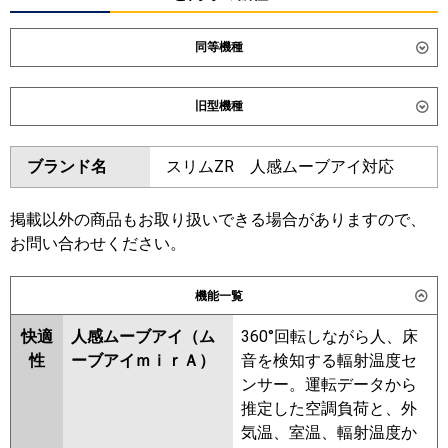
同等機種
ダイキン
SSRC280DD
SSRC280DND
旧型機種
SSRUC280DD
ダイキン
SSRC280CD
SSRC280CND
東芝
GUXB280131MUB
GUXB280131XU
ブランド名
スリムZR 人感ムーブアイ対応
SSRUC280CD
GUXB28013P1XU
GUXB28013P1MUB
東芝
GUXB28013XU
GUXB28013MUB
掲載以外の商品もお取り扱いできる場合がありますので、
GUXB28013PMUB
三菱電機
PLZX-ZRMP280HF6
PLZX-
お問い合わせください。
GUXB28013PXU
RUXB28033MUB
ZRMP280HLF6
PLZX-
RUXB28033MU
RUXB28033XU
ZRMP280HBF6
PLZX-
機能一覧
RUXB28033M
RUXB28033X
ZRMP280HFG6
快適
人感ムーブアイ（ム
360°回転しながら人、床
三菱電機
PLZX-ZRMP280HF5
PLZX-
日立
RCI-GP280RGHP6
性
ーブアイｍｉｒＡ）
音を検知する輻射温度セ
ZRMP280HBF5
PLZX-
ンサー。運転データから
三菱重工
FDTZ2806HP6SA-airf
ZRMP280HFG5
PLZX-
推定した空調負荷と、外
FDTZ2806HP6SA
ZRMP280HF4
PLZX-
気温、室温、輻射温度か
FDTZ2806HP6SA-osj
ZRMP280HLF4
PLZX-