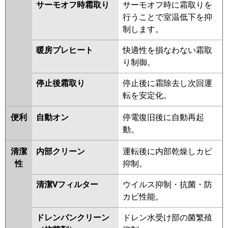
サーモオフ時霜取り
サーモオフ時に霜取りを
行うことで室温低下を抑
制します。
暖房プレヒート
快適性を損なわない霜取
り制御。
停止後霜取り
停止後に霜除去し次回運
転を安定化。
便利
自動オン
停電復旧後に自動再起
動。
清潔
内部クリーン
運転後に内部乾燥しカビ
性
抑制。
清潔Vフィルター
ウイルス抑制・抗菌・防
カビ性能。
ドレンパンクリーン
ドレン水受け部の菌繁殖