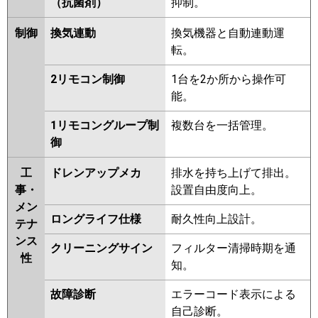
（抗菌剤）
抑制。
制御
換気連動
換気機器と自動連動運
転。
2リモコン制御
1台を2か所から操作可
能。
1リモコングループ制
複数台を一括管理。
御
工
ドレンアップメカ
排水を持ち上げて排出。
事・
設置自由度向上。
メン
ロングライフ仕様
耐久性向上設計。
テナ
ンス
クリーニングサイン
フィルター清掃時期を通
性
知。
故障診断
エラーコード表示による
自己診断。