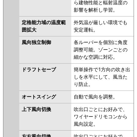
ら建物性能と輻射温度の
FDTZ2806HP6SA-rak
ZRMP280HBF4
PLZX-
影響を解析し学習。
ZRMP280HFG4
PLZX-
パナソニック
PA-P280U7GDC
PA-P280U7GDNC
ZRMP280HF3
PLZX-
定格能力域の温度範
外気温が厳しい環境でも
PA-P280U7GDNCX
ZRMP280HLF3
PLZX-
囲拡大
安定運転。
ZRMP280HFG3
PLZX-
風向独立制御
各ルーバーを個別に角度
ZRMP280HLF2
PLZX-
調整可能。ゾーンごとの
ZRMP280HF2
PLZX-
細かな空調に対応。
ZRMP280HFG2
PLZX-
ZRMP280EFZ
PLZX-
ドラフトセーブ
簡単操作で1方向の吹き出
ZRMP280ELFZ
PLZX-
しを水平にして、風当た
ZRMP280EFGZ
PLZX-
り防止。
ZRMP280ELFGZ
PLZX-
ZRP280EFY
PLZX-ZRP280ELFY
オートスイング
自動で風向を調整。
PLZX-ZRP280EFGY
PLZX-
ZRP280ELFGY
PLZX-ZRP280EFV
上下風向切換
吹出口ごとにお好みで、
PLZX-ZRP280ELFV
PLZX-
ワイヤードリモコンから
ZRP280EFGV
PLZX-
風向設定。
ZRP280ELFGV
PLZX-ZRP280EFR
左右風向切換
吹出口ごとにお好みで、