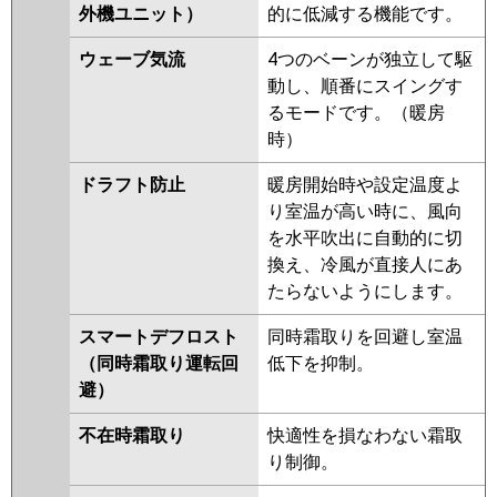
外機ユニット）
的に低減する機能です。
ウェーブ気流
4つのベーンが独立して駆
動し、順番にスイングす
るモードです。（暖房
時）
ドラフト防止
暖房開始時や設定温度よ
り室温が高い時に、風向
を水平吹出に自動的に切
換え、冷風が直接人にあ
たらないようにします。
スマートデフロスト
同時霜取りを回避し室温
（同時霜取り運転回
低下を抑制。
避）
不在時霜取り
快適性を損なわない霜取
り制御。