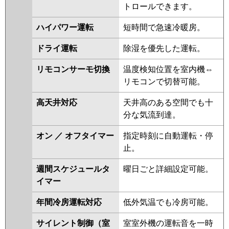
トロールできます。
パナソニック
PA-P280U7GDNBX
PA-
ハイパワー運転
短時間で急速冷暖房。
P280U7GDB
PA-P280U7GDNB
PA-P280U7GD
PA-P280U7GDN
ドライ運転
除湿を優先した運転。
PA-P280U6GDB
PA-P280U6GDNB
リモコンサーモ切換
温度検知位置を室内機⇔
リモコンで切替可能。
高天井対応
天井高のある空間でも十
分な気流到達。
オン ／ オフタイマー
指定時刻に自動運転・停
止。
週間スケジュールタ
曜日ごと詳細設定可能。
イマー
年間冷房運転対応
低外気温でも冷房可能。
サイレント制御（室
室室外機の運転音を一時