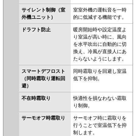
サイレント制御（室
室室外機の運転音を一時
外機ユニット）
的に低減する機能です。
ドラフト防止
暖房開始時や設定温度よ
り室温が高い時に、風向
を水平吹出に自動的に切
換え、冷風が直接人にあ
たらないようにします。
スマートデフロスト
同時霜取りを回避し室温
（同時霜取り運転回
低下を抑制。
避）
不在時霜取り
快適性を損なわない霜取
り制御。
サーモオフ時霜取り
サーモオフ時に霜取りを
行うことで室温低下を抑
制します。