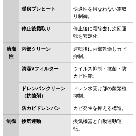
暖房プレヒート
快適性を損なわない霜取
り制御。
停止後霜取り
停止後に霜除去し次回運
転を安定化。
清潔
内部クリーン
運転後に内部乾燥しカビ
性
抑制。
清潔Vフィルター
ウイルス抑制・抗菌・防
カビ性能。
ドレンパンクリーン
ドレン水受け部の菌繁殖
（抗菌剤）
抑制。
防カビドレンパン
カビ発生を抑える構造。
制御
換気連動
換気機器と自動連動運
転。