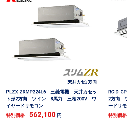
PLZX-ZRMP224L6 三菱電機 天井カセッ
RCID-G
ト形2方向 ツイン 8馬力 三相200V ワ
2方向 ツ
イヤードリモコン
ードリモ
562,100
特別価格
円
特別価