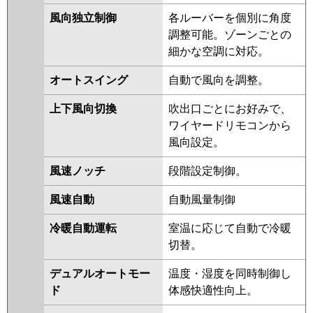
GP224RGHP1-G
RCID-
風向独立制御
各ルーバーを個別に角度
GP224RGHP2
RCID-GP224RGHP1
調整可能。ゾーンごとの
RCID-GP224RGHP
RCID-
細かな空調に対応。
AP224GHP8-kobe
RCID-
オートスイング
自動で風向を調整。
AP224GHP8
RCID-AP224GHP7-
kobe
RCID-AP224GHP7
上下風向切換
吹出口ごとにお好みで、
ワイヤードリモコンから
三菱重工
FDTWZ2245HP5SA-rak
風向設定。
FDTWZ2245HP5SA
風速ノッチ
段階設定制御。
パナソニック
PA-P224L7GDB
PA-P224L7GDNB
PA-P224L7GDA
PA-P224L7GDNA
風速自動
自動風量制御
PA-P224L7GD
PA-P224L7GDN
PA-P224L6GDNB
PA-P224L6GDB
冷暖自動運転
室温に応じて自動で冷暖
切替。
デュアルオートモー
温度・湿度を同時制御し
ド
体感快適性向上。