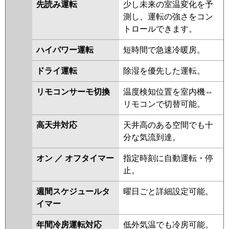
先読み運転
少し未来の室温変化を予
測し、運転の強さをコン
トロールできます。
ハイパワー運転
短時間で急速冷暖房。
ドライ運転
除湿を優先した運転。
リモコンサーモ切換
温度検知位置を室内機⇔
リモコンで切替可能。
高天井対応
天井高のある空間でも十
分な気流到達。
オン ／ オフタイマー
指定時刻に自動運転・停
止。
週間スケジュールタ
曜日ごと詳細設定可能。
イマー
年間冷房運転対応
低外気温でも冷房可能。