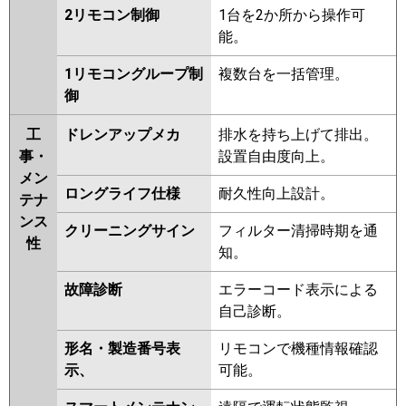
2リモコン制御
1台を2か所から操作可
能。
1リモコングループ制
複数台を一括管理。
御
工
ドレンアップメカ
排水を持ち上げて排出。
事・
設置自由度向上。
メン
ロングライフ仕様
耐久性向上設計。
テナ
ンス
クリーニングサイン
フィルター清掃時期を通
性
知。
故障診断
エラーコード表示による
自己診断。
形名・製造番号表
リモコンで機種情報確認
示、
可能。