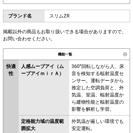
東芝
GWXB22413XU
GWXB22413MUB
ダイキン
SSRG224CD
SSRG224CND
ブランド名
スリムZR
三菱電機
PLZX-ZRMP224L6
PLZX-
東芝
RWXB22433MUB
RWXB22433MU
ZRMP224LF6
RWXB22433XU
RWXB22433M
掲載以外の商品もお取り扱いできる場合がありますので、
日立
RCID-GP224RGHP5
RWXB22433X
お問い合わせください。
三菱重工
FDTWZ2246HP6S
三菱電機
PLZX-ZRMP224L5
PLZX-
機能一覧
FDTWZ2246HP6S-rak
ZRMP224LF5
PLZX-ZRMP224L4
PLZX-ZRMP224LF4
PLZX-
快適
人感ムーブアイ（ム
360°回転しながら人、床
パナソニック
PA-P224L7GDC
PA-P224L7GDNC
ZRMP224LF3
PLZX-ZRMP224LF2
性
ーブアイｍｉｒＡ）
音を検知する輻射温度セ
PLZX-ZRMP224L2
PLZX-
ンサー。運転データから
ZRMP224LFZ
PLZX-ZRMP224LZ
推定した空調負荷と、外
PLZX-ZRP224LFY
PLZX-
気温、室温、輻射温度か
ZRP224LY
PLZX-ZRP224LFV
ら建物性能と輻射温度の
PLZX-ZRP224LV
PLZX-
影響を解析し学習。
ZRP224LFR
PLZX-ZRP224LR
定格能力域の温度範
外気温が厳しい環境でも
日立
RCID-GP224RGHP4
RCID-
囲拡大
安定運転。
GP224RGHP3
RCID-