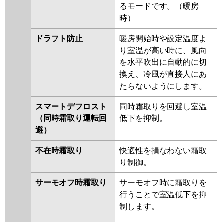
FDTZ1405HP5S-osj
るモードです。（暖房
FDTZ1405HP5S-rak
時）
FDTZ1405HP5S-airf
ドラフト防止
暖房開始時や設定温度よ
FDTZ1405HP5S-rakuri-na
り室温が高い時に、風向
FDTZ1405HP5S-airflex
を水平吹出に自動的に切
FDTZ1405HP5S
換え、冷風が直接人にあ
パナソニック
PA-P140U7GDNBX
PA-
たらないようにします。
P140U7GDNB
PA-P140U7GDB
スマートデフロスト
同時霜取りを回避し室温
PA-P140U7GD
PA-P140U7GDN
（同時霜取り運転回
低下を抑制。
PA-P140U6GDB
PA-P140U6GDNB
避）
PA-P140U6GD
PA-P140U6GDN
不在時霜取り
快適性を損なわない霜取
り制御。
サーモオフ時霜取り
サーモオフ時に霜取りを
行うことで室温低下を抑
制します。