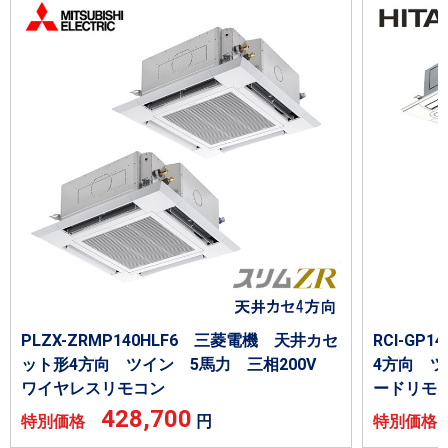
PLZX-ZRMP140HLF6 三菱電機 天井カセ
RCI-GP
ット形4方向 ツイン 5馬力 三相200V
4方向 ツ
ワイヤレスリモコン
ードリモ
428,700
特別価格
円
特別価