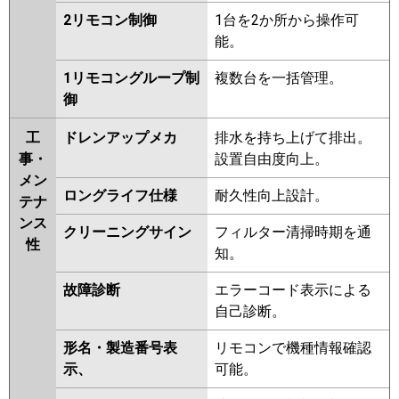
2リモコン制御
1台を2か所から操作可
能。
1リモコングループ制
複数台を一括管理。
御
工
ドレンアップメカ
排水を持ち上げて排出。
事・
設置自由度向上。
メン
ロングライフ仕様
耐久性向上設計。
テナ
ンス
クリーニングサイン
フィルター清掃時期を通
性
知。
故障診断
エラーコード表示による
自己診断。
形名・製造番号表
リモコンで機種情報確認
示、
可能。