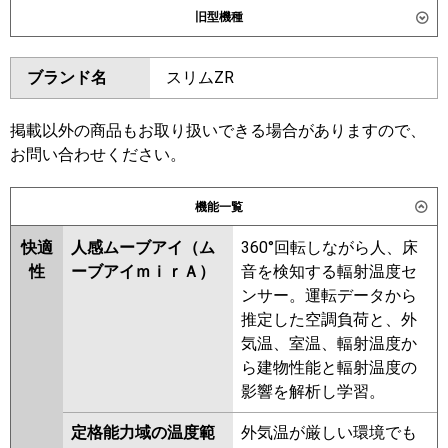
旧型機種
SSRUC140DD
ダイキン
SSRC140CD
SSRC140CND
東芝
GUXB140131MUB
GUXB140131XU
ブランド名
スリムZR
SSRUC140CD
SSRC140BYND
GUXB14013P1XU
SSRC140BYD
SSRUC140BYD
GUXB14013P1MUB
SSRC140BJD
SSRC140BJND
掲載以外の商品もお取り扱いできる場合がありますので、
三菱電機
PLZX-DHRMP140HF6
PLZX-
SSRJC140BJD
SSRJC140BFD
お問い合わせください。
DHRMP140H6
PLZX-
SSRC140BFD
SSRC140BFND
DHRMP140HFG6
PLZX-
SSRC140BCD
SSRC140BCND
機能一覧
DHRMP140HBF6
PLZX-
東芝
GUXB14013XU
GUXB14013MUB
ZRMP140HF6
PLZX-
快適
人感ムーブアイ（ム
360°回転しながら人、床
GUXB14013PMUB
ZRMP140HLF6
PLZX-
性
ーブアイｍｉｒＡ）
音を検知する輻射温度セ
GUXB14013PXU
RUXB14033MUB
ZRMP140HBF6
PLZX-
ンサー。運転データから
RUXB14033MU
RUXB14033XU
ZRMP140HFG6
推定した空調負荷と、外
RUXB14033M
RUXB14033X
気温、室温、輻射温度か
日立
RCI-GP140RGHP11
RUXB14012X
RUXB14012M
ら建物性能と輻射温度の
影響を解析し学習。
三菱重工
FDTZ1406HP6SA
三菱電機
PLZX-DHRMP140HF5
PLZX-
FDTZ1406HP6SA-osj
DHRMP140H5
PLZX-
定格能力域の温度範
外気温が厳しい環境でも