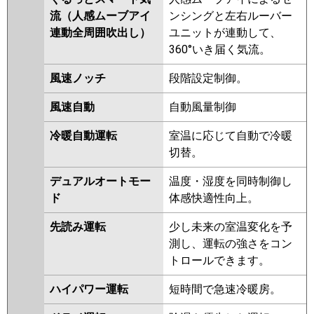
ZRMP140HFG3
PLZX-
流（人感ムーブアイ
ンシングと左右ルーバー
DHRMP140HFG2
PLZX-
連動全周囲吹出し）
ユニットが連動して、
DHRMP140HF2
PLZX-
360°いき届く気流。
DHRMP140H2
PLZX-
ZRMP140HF2
PLZX-
風速ノッチ
段階設定制御。
ZRMP140HLF2
PLZX-
風速自動
自動風量制御
ZRMP140HFG2
PLZX-
ZRMP140EFZ
PLZX-
冷暖自動運転
室温に応じて自動で冷暖
ZRMP140ELFZ
PLZX-
切替。
ZRMP140EFGZ
PLZX-
ZRMP140ELFGZ
PLZX-
デュアルオートモー
温度・湿度を同時制御し
ZRMP140ELFY
PLZX-
ド
体感快適性向上。
ZRMP140EFY
PLZX-
ZRMP140EFGY
PLZX-
先読み運転
少し未来の室温変化を予
ZRMP140ELFGY
PLZX-
測し、運転の強さをコン
ZRMP140EFV
PLZX-
トロールできます。
ZRMP140ELFV
PLZX-
ハイパワー運転
短時間で急速冷暖房。
ZRMP140EFGV
PLZX-
ZRMP140ELFGV
PLZX-