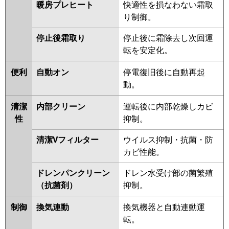
暖房プレヒート
快適性を損なわない霜取
り制御。
停止後霜取り
停止後に霜除去し次回運
転を安定化。
便利
自動オン
停電復旧後に自動再起
動。
清潔
内部クリーン
運転後に内部乾燥しカビ
性
抑制。
清潔Vフィルター
ウイルス抑制・抗菌・防
カビ性能。
ドレンパンクリーン
ドレン水受け部の菌繁殖
（抗菌剤）
抑制。
制御
換気連動
換気機器と自動連動運
転。