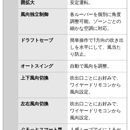
FDTZ1406HP6SA-rak
DHRMP140HFG5
PLZX-
囲拡大
安定運転。
FDTZ1406HP6SA-airf
DHRMP140HBF5
PLZX-
風向独立制御
各ルーバーを個別に角度
ZRMP140HLF5
PLZX-
パナソニック
PA-P140U7GDC
PA-P140U7GDNC
調整可能。ゾーンごとの
ZRMP140HF5
PLZX-
PA-P140U7GDNCX
細かな空調に対応。
ZRMP140HBF5
PLZX-
ZRMP140HFG5
PLZX-
ドラフトセーブ
簡単操作で1方向の吹き出
DHRMP140H4
PLZX-
しを水平にして、風当た
DHRMP140HBF4
PLZX-
り防止。
DHRMP140HF4
PLZX-
DHRMP140HFG4
PLZX-
オートスイング
自動で風向を調整。
ZRMP140HF4
PLZX-
ZRMP140HLF4
PLZX-
上下風向切換
吹出口ごとにお好みで、
ZRMP140HBF4
PLZX-
ワイヤードリモコンから
ZRMP140HFG4
PLZX-
風向設定。
DHRMP140HFG3
PLZX-
左右風向切換
吹出口ごとにお好みで、
DHRMP140HF3
PLZX-
ワイヤードリモコンから
DHRMP140H3
PLZX-
風向設定。
ZRMP140HF3
PLZX-
ZRMP140HLF3
PLZX-
ぐるっとスマート気
人感ムーブアイによるセ