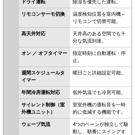
ドライ運転
除湿を優先した運転。
ZRMP140ELFR
PLZX-
ZRMP140EFGR
PLZX-
リモコンサーモ切換
温度検知位置を室内機⇔
ZRMP140ELFGR
リモコンで切替可能。
日立
RCI-GP140RGHP9
RCI-
高天井対応
天井高のある空間でも十
GP140RGHP8
RCI-GP140RGHP7
分な気流到達。
RCI-GP140RGHP6
RCI-
オン ／ オフタイマー
指定時刻に自動運転・停
GP140RGHP5
RCI-GP140RGHP4
止。
RCI-GP140RGHP3
RCI-
AP140GHP6-kobe
RCI-
週間スケジュールタ
曜日ごと詳細設定可能。
AP140GHP6
RCI-GP140RGHP2
イマー
三菱重工
FDTZ1406HP6S
FDTZ1406HP6S-
年間冷房運転対応
低外気温でも冷房可能。
rak
FDTZ1406HP6S-airf
FDTZ1406HP6S-osj
サイレント制御（室
室室外機の運転音を一時
FDTZ1405HP5SA-osj
外機ユニット）
的に低減する機能です。
FDTZ1405HP5SA-rak
FDTZ1405HP5SA-airf
ウェーブ気流
4つのベーンが独立して駆
FDTZ1405HP5SA
動し、順番にスイングす