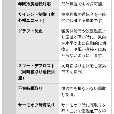
年間冷房運転対応
低外気温でも冷房可能。
サイレント制御（室
室室外機の運転音を一時
外機ユニット）
的に低減する機能です。
ドラフト防止
暖房開始時や設定温度よ
り室温が高い時に、風向
を水平吹出に自動的に切
換え、冷風が直接人にあ
たらないようにします。
スマートデフロスト
同時霜取りを回避し室温
（同時霜取り運転回
低下を抑制。
避）
不在時霜取り
快適性を損なわない霜取
り制御。
サーモオフ時霜取り
サーモオフ時に霜取りを
行うことで室温低下を抑