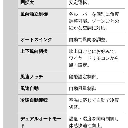
囲拡大
安定運転。
GP224RGHG3
RCID-GP224RGHG1-
G
RCID-GP224RGHG2
RCID-
風向独立制御
各ルーバーを個別に角度
GP224RGHG1
RCID-GP224RGHG
調整可能。ゾーンごとの
RCID-AP224GHG8-kobe
RCID-
細かな空調に対応。
AP224GHG8
RCID-AP224GHG7-
オートスイング
自動で風向を調整。
kobe
RCID-AP224GHG7
上下風向切換
吹出口ごとにお好みで、
三菱重工
FDTWZ2245HT5SA-rak
ワイヤードリモコンから
FDTWZ2245HT5SA
風向設定。
パナソニック
PA-P224L7GTNB
PA-P224L7GTB
風速ノッチ
段階設定制御。
PA-P224L7GTA
PA-P224L7GTNA
PA-P224L7GTN
PA-P224L7GT
風速自動
自動風量制御
PA-P224L6GTB
PA-P224L6GTNB
冷暖自動運転
室温に応じて自動で冷暖
切替。
デュアルオートモー
温度・湿度を同時制御し
ド
体感快適性向上。