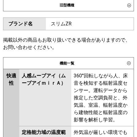
旧型機種
東芝
GWXC22413MUB
GWXC22413XU
ダイキン
SSRG224CNM
SSRG224CM
ブランド名
スリムZR
三菱電機
PLZT-ZRMP224LF6
PLZT-
東芝
RWXC22433MUB
RWXC22433MU
ZRMP224L6
RWXC22433XU
RWXC22433X
掲載以外の商品もお取り扱いできる場合がありますので、
日立
RCID-GP224RGHG5
RWXC22433M
お問い合わせください。
三菱重工
FDTWZ2246HT6S-rak
三菱電機
PLZT-ZRMP224L5
PLZT-
機能一覧
FDTWZ2246HT6S
ZRMP224LF5
PLZT-ZRMP224L4
PLZT-ZRMP224LF4
PLZT-
快適
人感ムーブアイ（ム
360°回転しながら人、床
パナソニック
PA-P224L7GTC
PA-P224L7GTNC
ZRMP224LF3
PLZT-ZRMP224L3
性
ーブアイｍｉｒＡ）
音を検知する輻射温度セ
PLZT-ZRMP224LF2
PLZT-
ンサー。運転データから
ZRMP224L2
PLZT-ZRMP224LFZ
推定した空調負荷と、外
PLZT-ZRMP224LZ
PLZT-
気温、室温、輻射温度か
ZRP224LFY
PLZT-ZRP224LY
ら建物性能と輻射温度の
PLZT-ZRP224LFV
PLZT-
影響を解析し学習。
ZRP224LV
PLZT-ZRP224LFR
定格能力域の温度範
外気温が厳しい環境でも
日立
RCID-GP224RGHG4
RCID-