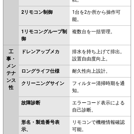
2リモコン制御
1台を2か所から操作可
能。
1リモコングループ制
複数台を一括管理。
御
工
ドレンアップメカ
排水を持ち上げて排出。
事・
設置自由度向上。
メン
ロングライフ仕様
耐久性向上設計。
テナ
ンス
クリーニングサイン
フィルター清掃時期を通
性
知。
故障診断
エラーコード表示による
自己診断。
形名・製造番号表
リモコンで機種情報確認
示、
可能。