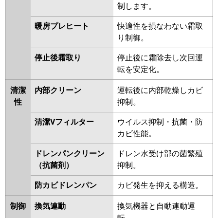
制します。
暖房プレヒート
快適性を損なわない霜取
り制御。
停止後霜取り
停止後に霜除去し次回運
転を安定化。
清潔
内部クリーン
運転後に内部乾燥しカビ
性
抑制。
清潔Vフィルター
ウイルス抑制・抗菌・防
カビ性能。
ドレンパンクリーン
ドレン水受け部の菌繁殖
（抗菌剤）
抑制。
防カビドレンパン
カビ発生を抑える構造。
制御
換気連動
換気機器と自動連動運
転。