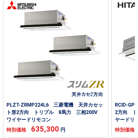
PLZT-ZRMP224L6 三菱電機 天井カセッ
RCID-G
ト形2方向 トリプル 8馬力 三相200V
2方向 ト
ワイヤードリモコン
ヤードリ
635,300
特別価格
円
特別価