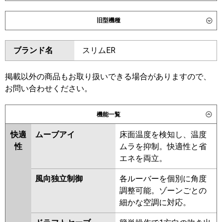
ダイキン
SZRC224CM
SZRC224CNM
旧型機種
SZRUC224CM
ダイキン
SZRC224BAM
SZRC224BANM
東芝
GUSC224141MUB
GUSC224141XU
ブランド名
スリムER
SZRUC224BAM
SZRC224BM
GUSC22414P1XU
SZRC224BNM
SZRJC224BM
GUSC22414P1MUB
SZRJC224AM
SZRC224AM
掲載以外の商品もお取り扱いできる場合がありますので、
三菱電機
PLZT-ERMP224HE6
PLZT-
SZRC224ANM
SZZC224CJNM
お問い合わせください。
ERMP224H6
PLZT-
SZZC224CJM
ERMP224HLE6
機能一覧
東芝
GUSC22413XU
GUSC22413MUB
日立
RCI-GP224RSHG6
GUSC22413PXU
快適
ムーブアイ
床面温度を検知し、温度
GUSC22413PMUB
性
ムラを抑制。快適性と省
三菱重工
FDTV2246HT6SA
RUSC22433MUB
RUSC22433MU
エネを両立。
FDTV2246HT6SA-osj
RUSC22433XU
RUSC22433M
FDTV2246HT6SA-rak
風向独立制御
各ルーバーを個別に角度
RUSC22433X
AUSC22437M
FDTV2246HT6SA-airf
調整可能。ゾーンごとの
AUSC22437X
AUSC22477X
細かな空調に対応。
AUSC22477M
パナソニック
PA-P224U7HTC
PA-
P224U7HTNC