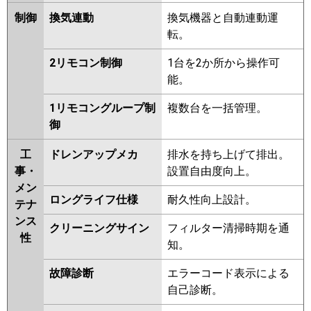
制御
換気連動
換気機器と自動連動運
転。
2リモコン制御
1台を2か所から操作可
能。
1リモコングループ制
複数台を一括管理。
御
工
ドレンアップメカ
排水を持ち上げて排出。
事・
設置自由度向上。
メン
ロングライフ仕様
耐久性向上設計。
テナ
ンス
クリーニングサイン
フィルター清掃時期を通
性
知。
故障診断
エラーコード表示による
自己診断。