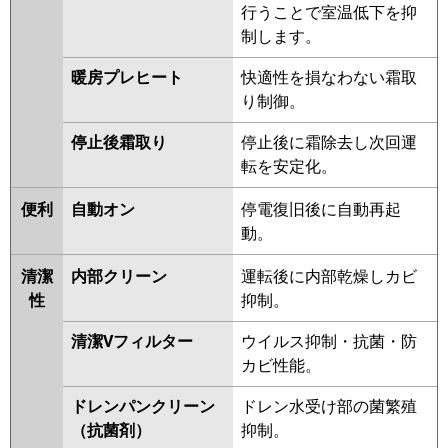
行うことで室温低下を抑
制します。
暖房プレヒート
快適性を損なわない霜取
り制御。
停止後霜取り
停止後に霜除去し次回運
転を安定化。
便利
自動オン
停電復旧後に自動再起
動。
清潔
内部クリーン
運転後に内部乾燥しカビ
性
抑制。
清潔Vフィルター
ウイルス抑制・抗菌・防
カビ性能。
ドレンパンクリーン
ドレン水受け部の菌繁殖
（抗菌剤）
抑制。