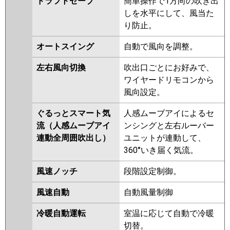
ドラフトセーブ
簡単操作で1方向の吹き出
三菱電機
PLZT-ERMP224HLE5
PLZT-
しを水平にして、風当た
ERMP224H5
PLZT-ERMP224HE5
り防止。
PLZT-ERMP224HLE4
PLZT-
ERMP224HE4
PLZT-ERMP224H4
オートスイング
自動で風向を調整。
PLZT-ERMP224HE3
PLZT-
ERMP224H3
PLZT-
左右風向切換
吹出口ごとにお好みで、
ERMP224HLE3
PLZT-
ワイヤードリモコンから
ERMP224H2
PLZT-
風向設定。
ERMP224HLE2
PLZT-
ERMP224HE2
PLZT-
ぐるっとスマート気
人感ムーブアイによるセ
ERMP224ELEZ
PLZT-
流（人感ムーブアイ
ンシングと左右ルーバー
ERMP224EEZ
PLZT-ERMP224EZ
連動全周囲吹出し）
ユニットが連動して、
PLZT-ERP224EEY
PLZT-
360°いき届く気流。
ERP224EY
PLZT-ERP224ELEY
風速ノッチ
段階設定制御。
PLZT-ERP224EEV
PLZT-
ERP224EV
PLZT-ERP224ELEV
風速自動
自動風量制御
PLZT-ERP224ELER
PLZT-
ERP224ER
冷暖自動運転
室温に応じて自動で冷暖
切替。