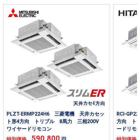
PLZT-ERMP224H6 三菱電機 天井カセッ
RCI-GP
ト形4方向 トリプル 8馬力 三相200V
方向 トリ
ワイヤードリモコン
ードリモ
590,800
特別価格
円
特別価