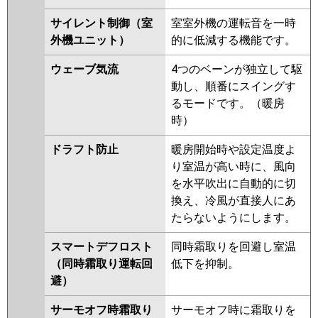
FDTVP2244HT5S-osj
FDTVP2244HT5S-airf
サイレント制御（室
室室外機の運転音を一時
FDTVP2244HT5S-rak
外機ユニット）
的に低減する機能です。
FDTVP2244HT5S-airflex
ウェーブ気流
4つのベーンが独立して駆
FDTVP2244HT5S
動し、順番にスイングす
FDTVP2244HT5S-rakuri-na
るモードです。（暖房
パナソニック
PA-P224U7HTNB
PA-P224U7HTB
時）
PA-P224U7HT
PA-P224U7HTN
ドラフト防止
暖房開始時や設定温度よ
PA-P224U6HTB
PA-P224U6HTNB
り室温が高い時に、風向
PA-P224U6HT
PA-P224U6HTN
を水平吹出に自動的に切
換え、冷風が直接人にあ
たらないようにします。
スマートデフロスト
同時霜取りを回避し室温
（同時霜取り運転回
低下を抑制。
避）
サーモオフ時霜取り
サーモオフ時に霜取りを