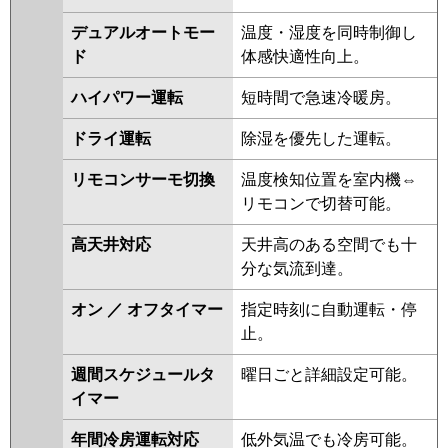
日立
RCI-GP224RSHG5
RCI-
GP224RSHG4
RCI-GP224RSHG3
デュアルオートモー
温度・湿度を同時制御し
RCI-GP224RSHG2
RCI-
ド
体感快適性向上。
GP224RSHG1
RCI-GP224RSHG
ハイパワー運転
短時間で急速冷暖房。
RCI-AP224SHG8-kobe
RCI-
AP224SHG8
RCI-AP224SHG7-
ドライ運転
除湿を優先した運転。
kobe
RCI-AP224SHG7
リモコンサーモ切換
温度検知位置を室内機⇔
三菱重工
FDTV2246HT6S-airf
リモコンで切替可能。
FDTV2246HT6S
FDTV2246HT6S-
osj
FDTV2246HT6S-rak
高天井対応
天井高のある空間でも十
FDTV2245HT5SA-osj
分な気流到達。
FDTV2245HT5SA-rak
FDTV2245HT5SA-airf
オン ／ オフタイマー
指定時刻に自動運転・停
FDTV2245HT5SA
止。
FDTVP2244HT5SA-rak
週間スケジュールタ
曜日ごと詳細設定可能。
FDTVP2244HT5SA-airf
イマー
FDTVP2244HT5SA
FDTVP2244HT5SA-osj
年間冷房運転対応
低外気温でも冷房可能。