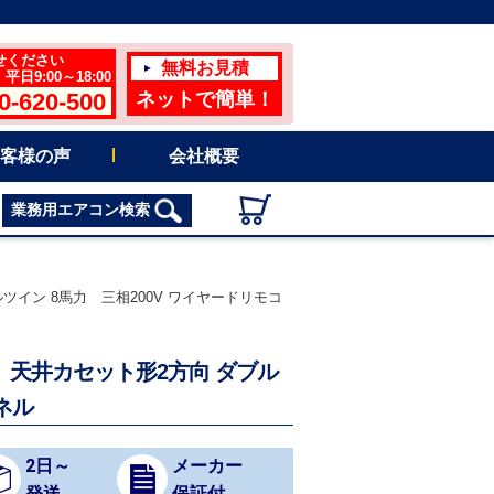
せください
無料お見積
日9:00～18:00
0-620-500
ネットで簡単！
客様の声
会社概要
業務用エアコン検索
ルツイン 8馬力 三相200V ワイヤードリモコ
ン 天井カセット形2方向 ダブル
ネル
2日～
メーカー
発送
保証付