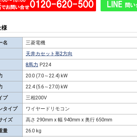
仕様
ー名
三菱電機
天井カセット形2方向
8馬力
P224
力
20.0 (7.0～22.4) kW
力
22.4 (5.6～27.0) kW
イプ
三相200V
ンタイプ
ワイヤードリモコン
サイズ
高さ 290mm x 幅 940mm x 奥行 650mm
重量
26.0 kg