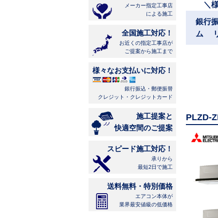
＼
メーカー指定工事店
による施工
銀行
全国施工対応！
ム 
お近くの指定工事店が
ご提案から施工まで
様々なお支払いに対応！
銀行振込・郵便振替
クレジット・クレジットカード
施工提案と
PLZD
快適空間のご提案
スピード施工対応！
承りから
最短2日で施工
送料無料・特別価格
エアコン本体が
業界最安値級の低価格