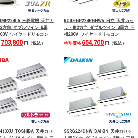
ZRMP224L6 三菱電機 天井カ
RCID-GP224RGHW5 日立 天井カセ
2方向 ダブルツイン 8馬
ット形2方向 ダブルツイン 8馬力 三
200V ワイヤードリモコン
相200V ワイヤードリモコン
703,800
654,700
格
円（税込）
特別価格
円（税込）
2413XU TOSHIBA 天井カセ
SSRG224DNW DAIKIN 天井カセッ