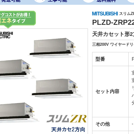
スリムZ
PLZD-ZRP
天井カセット形2
三相200V ワイヤード
型番
セット内容
その他
-