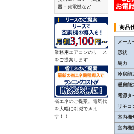
器・発電機など
商品
メーカ
業務用エアコンのリース
形状
をご提案します
馬力
冷房能
暖房能
電源タ
省エネのご提案。電気代
リモコ
を大幅に削減できま
す！！
室内機
室内機