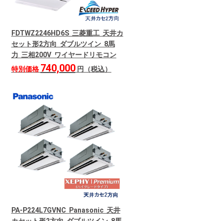
FDTWZ2246HD6S 三菱重工 天井カ
セット形2方向 ダブルツイン 8馬
力 三相200V ワイヤードリモコン
740,000
特別価格
円（税込）
PA-P224L7GVNC Panasonic 天井