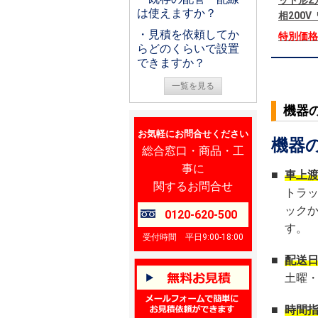
ット形2
は使えますか？
相200
・見積を依頼してか
特別価
らどのくらいで設置
できますか？
一覧を見る
機器
お気軽にお問合せください
機器
総合窓口・商品・工
事に
■
車上
関するお問合せ
トラ
ック
0120-620-500
す。
受付時間 平日9:00-18:00
■
配送
土曜
■
時間