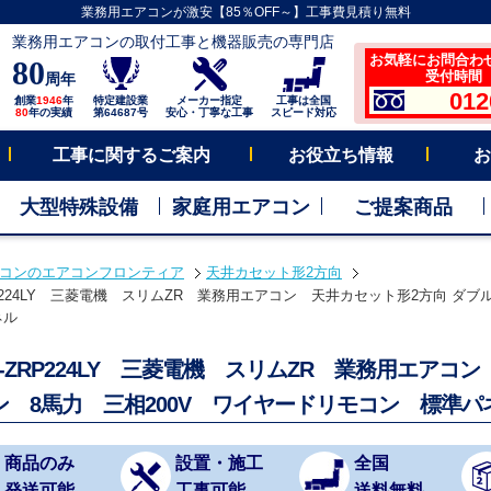
業務用エアコンが激安【85％OFF～】工事費見積り無料
業務用エアコンの取付工事と機器販売の専門店
お気軽にお問合わ
80
受付時間 平
周年
012
創業
1946
年
特定建設業
メーカー指定
工事は全国
80
年の実績
第64687号
安心・丁寧な工事
スピード対応
工事に関するご案内
お役立ち情報
お
大型特殊設備
家庭用エアコン
ご提案商品
コンのエアコンフロンティア
天井カセット形2方向
RP224LY 三菱電機 スリムZR 業務用エアコン 天井カセット形2方向 ダブ
ネル
D-ZRP224LY 三菱電機 スリムZR 業務用エアコ
ン 8馬力 三相200V ワイヤードリモコン 標準パ
商品のみ
設置・施工
全国
発送可能
工事可能
送料無料