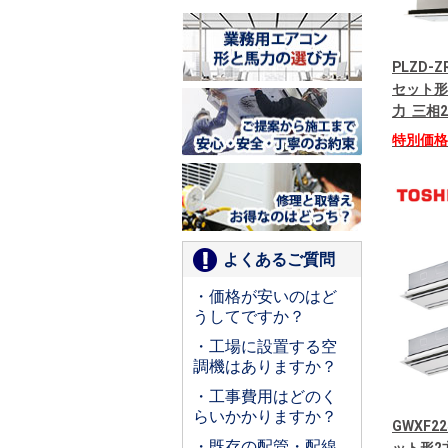
PLZD-
セット形
力 三相
特別価
よくあるご質問
・価格が安いのはど
うしてですか？
・工場に設置する空
調機はありますか？
・工事費用はどのく
らいかかりますか？
GWXF2
・既存の配管・配線