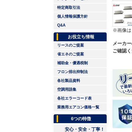
特定商取引法
個人情報保護方針
Q&A
※画像は
お役立ち情報
メーカー
リースのご提案
ご確認く
省エネのご提案
補助金・優遇税制
フロン排出抑制法
各社製品資料
空調用語集
各社エラーコード表
業務用エアコン価格一覧
6つの特徴
安心・安全・丁寧！