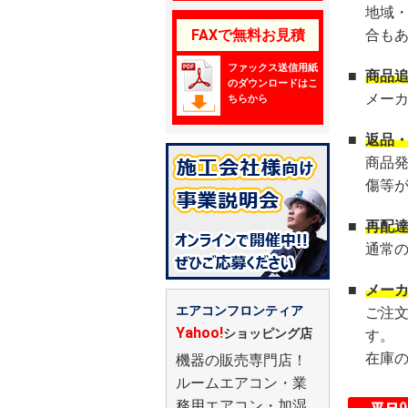
地域
FAXで無料お見積
合も
ファックス送信用紙
■
商品
のダウンロードはこ
メー
ちらから
■
返品
商品
傷等
■
再配
通常
■
メー
エアコンフロンティア
ご注
Yahoo!
ショッピング店
す。
在庫
機器の販売専門店！
ルームエアコン・業
務用エアコン・加湿