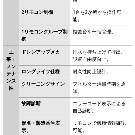
2リモコン制御
1台を2か所から操作可
能。
1リモコングループ制
複数台を一括管理。
御
工
ドレンアップメカ
排水を持ち上げて排出。
事・
設置自由度向上。
メン
ロングライフ仕様
耐久性向上設計。
テナ
ンス
クリーニングサイン
フィルター清掃時期を通
性
知。
故障診断
エラーコード表示による
自己診断。
形名・製造番号表
リモコンで機種情報確認
示、
可能。