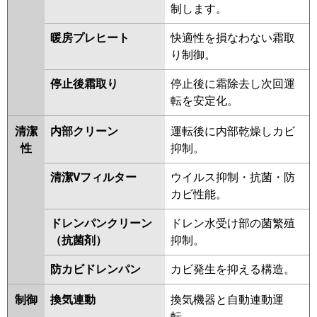
制します。
暖房プレヒート
快適性を損なわない霜取
り制御。
停止後霜取り
停止後に霜除去し次回運
転を安定化。
清潔
内部クリーン
運転後に内部乾燥しカビ
性
抑制。
清潔Vフィルター
ウイルス抑制・抗菌・防
カビ性能。
ドレンパンクリーン
ドレン水受け部の菌繁殖
（抗菌剤）
抑制。
防カビドレンパン
カビ発生を抑える構造。
制御
換気連動
換気機器と自動連動運
転。