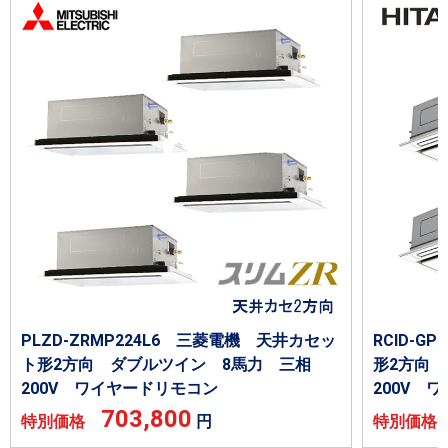
PLZD-ZRMP224L6 三菱電機 天井カセッ
RCID-G
ト形2方向 ダブルツイン 8馬力 三相
形2方向
200V ワイヤードリモコン
200V 
703,800
特別価格
円
特別価