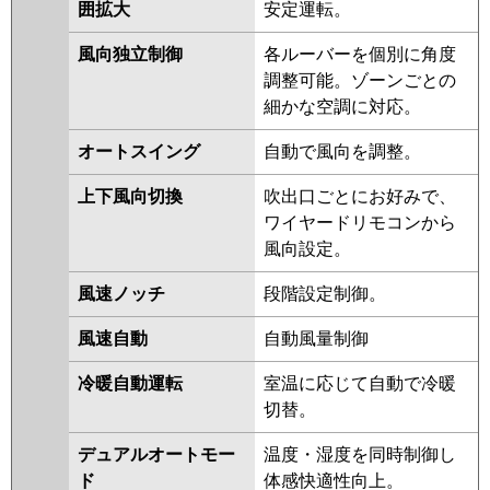
囲拡大
安定運転。
GP224RGHW1-G
RCID-
GP224RGHW2
RCID-
風向独立制御
各ルーバーを個別に角度
GP224RGHW1
RCID-GP224RGHW
調整可能。ゾーンごとの
RCID-AP224GHW8-kobe
RCID-
細かな空調に対応。
AP224GHW8
RCID-AP224GHW7-
オートスイング
自動で風向を調整。
kobe
RCID-AP224GHW7
上下風向切換
吹出口ごとにお好みで、
三菱重工
FDTWZ2245HD5SA-rak
ワイヤードリモコンから
FDTWZ2245HD5SA
風向設定。
パナソニック
PA-P224L7GVB
PA-P224L7GVNB
風速ノッチ
段階設定制御。
PA-P224L7GVA
PA-P224L7GVNA
PA-P224L7GV
PA-P224L7GVN
風速自動
自動風量制御
PA-P224L6GVB
PA-P224L6GVNB
冷暖自動運転
室温に応じて自動で冷暖
切替。
デュアルオートモー
温度・湿度を同時制御し
ド
体感快適性向上。