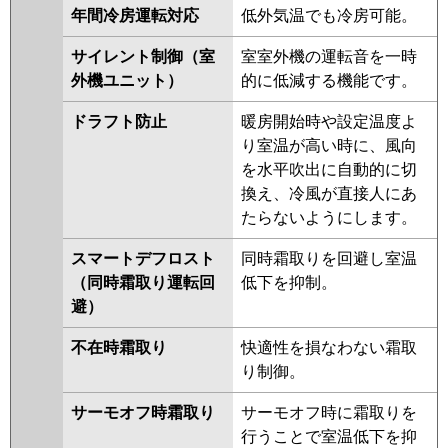
年間冷房運転対応
低外気温でも冷房可能。
サイレント制御（室
室室外機の運転音を一時
外機ユニット）
的に低減する機能です。
ドラフト防止
暖房開始時や設定温度よ
り室温が高い時に、風向
を水平吹出に自動的に切
換え、冷風が直接人にあ
たらないようにします。
スマートデフロスト
同時霜取りを回避し室温
（同時霜取り運転回
低下を抑制。
避）
不在時霜取り
快適性を損なわない霜取
り制御。
サーモオフ時霜取り
サーモオフ時に霜取りを
行うことで室温低下を抑