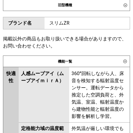
旧型機種
東芝
GWXF22413XU
GWXF22413MUB
ダイキン
SSRG224CW
SSRG224CNW
ブランド名
スリムZR
三菱電機
PLZD-ZRMP224L6
PLZD-
東芝
RWXF22433MUB
RWXF22433MU
ZRMP224LF6
RWXF22433XU
RWXF22433M
掲載以外の商品もお取り扱いできる場合がありますので、
日立
RCID-GP224RGHW5
RWXF22433X
お問い合わせください。
三菱重工
FDTWZ2246HD6S
三菱電機
PLZD-ZRMP224L5
PLZD-
機能一覧
FDTWZ2246HD6S-rak
ZRMP224LF5
PLZD-ZRMP224L4
PLZD-ZRMP224LF4
PLZD-
快適
人感ムーブアイ（ム
360°回転しながら人、床
パナソニック
PA-P224L7GVC
PA-P224L7GVNC
ZRMP224LF3
PLZD-ZRMP224L3
性
ーブアイｍｉｒＡ）
音を検知する輻射温度セ
PLZD-ZRMP224LF2
PLZD-
ンサー。運転データから
ZRMP224L2
PLZD-ZRMP224LFZ
推定した空調負荷と、外
PLZD-ZRP224LFY
PLZD-
気温、室温、輻射温度か
ZRP224LY
PLZD-ZRP224LV
ら建物性能と輻射温度の
PLZD-ZRP224LFV
影響を解析し学習。
日立
RCID-GP224RGHW4
RCID-
定格能力域の温度範
外気温が厳しい環境でも
GP224RGHW3
RCID-