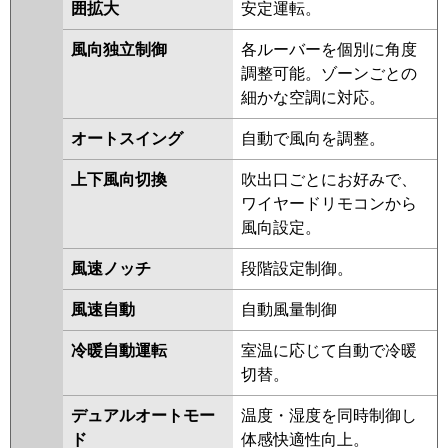
PLZ-ZRMP80L3
PLZ-
囲拡大
安定運転。
DHRMP80LF2
PLZ-DHRMP80L2
風向独立制御
各ルーバーを個別に角度
PLZ-ZRMP80LF2
PLZ-ZRMP80L2
調整可能。ゾーンごとの
PLZ-ZRMP80LFZ
PLZ-ZRMP80LY
細かな空調に対応。
PLZ-ZRMP80LFY
PLZ-
ZRMP80LFV
PLZ-ZRMP80LV
オートスイング
自動で風向を調整。
PLZ-ZRMP80LR
PLZ-
ZRMP80LFR
上下風向切換
吹出口ごとにお好みで、
ワイヤードリモコンから
日立
RCID-GP80RGH7
RCID-GP80RGH6
風向設定。
RCID-GP80RGH5
RCID-GP80RGH4
RCID-GP80RGH3
RCID-AP80GH7
風速ノッチ
段階設定制御。
RCID-GP80RGH2
RCID-AP80GH6
RCID-GP80RGH1
風速自動
自動風量制御
三菱重工
FDTWZ805H5SA-rak
冷暖自動運転
室温に応じて自動で冷暖
FDTWZ805H5SA
FDTWZ805H5S-
切替。
rak
FDTWZ805H5S-rakuri-na
デュアルオートモー
温度・湿度を同時制御し
FDTWZ805H5S
ド
体感快適性向上。