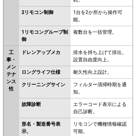
2リモコン制御
1台を2か所から操作可
能。
1リモコングループ制
複数台を一括管理。
御
工
ドレンアップメカ
排水を持ち上げて排出。
事・
設置自由度向上。
メン
ロングライフ仕様
耐久性向上設計。
テナ
ンス
クリーニングサイン
フィルター清掃時期を通
性
知。
故障診断
エラーコード表示による
自己診断。
形名・製造番号表
リモコンで機種情報確認
示、
可能。