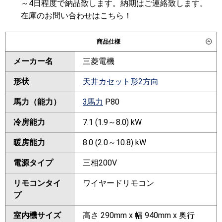
～4日程度で納品致します。納期はご連絡致します。
在庫のお問い合わせはこちら！
商品仕様
メーカー名
三菱電機
形状
天井カセット形2方向
馬力（能力）
3馬力
P80
冷房能力
7.1 (1.9～8.0) kW
暖房能力
8.0 (2.0～10.8) kW
電源タイプ
三相200V
リモコンタイ
ワイヤードリモコン
プ
室内機サイズ
高さ 290mm x 幅 940mm x 奥行