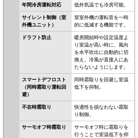
年間冷房運転対応
低外気温でも冷房可能。
サイレント制御（室
室室外機の運転音を一時
外機ユニット）
的に低減する機能です。
ドラフト防止
暖房開始時や設定温度よ
り室温が高い時に、風向
を水平吹出に自動的に切
換え、冷風が直接人にあ
たらないようにします。
スマートデフロスト
同時霜取りを回避し室温
（同時霜取り運転回
低下を抑制。
避）
不在時霜取り
快適性を損なわない霜取
り制御。
サーモオフ時霜取り
サーモオフ時に霜取りを
行うことで室温低下を抑