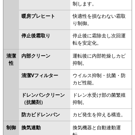
制します。
暖房プレヒート
快適性を損なわない霜取
り制御。
停止後霜取り
停止後に霜除去し次回運
転を安定化。
清潔
内部クリーン
運転後に内部乾燥しカビ
性
抑制。
清潔Vフィルター
ウイルス抑制・抗菌・防
カビ性能。
ドレンパンクリーン
ドレン水受け部の菌繁殖
（抗菌剤）
抑制。
防カビドレンパン
カビ発生を抑える構造。
制御
換気連動
換気機器と自動連動運
転。