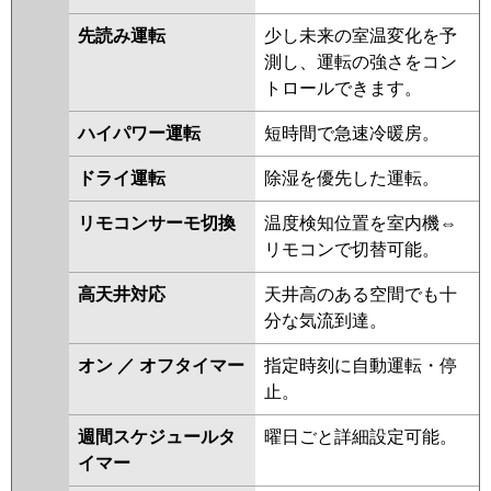
パナソニック
PA-P80L7GNB
PA-P80L7GB
PA-
先読み運転
少し未来の室温変化を予
P80L7GA
PA-P80L7GNA
PA-
測し、運転の強さをコン
P80L7G
PA-P80L7GN
PA-
トロールできます。
P80L6GB
PA-P80L6GNB
PA-
P80L6GN1
PA-P80L6GA
PA-
ハイパワー運転
短時間で急速冷暖房。
P80L6G
PA-P80L6GN
ドライ運転
除湿を優先した運転。
リモコンサーモ切換
温度検知位置を室内機⇔
リモコンで切替可能。
高天井対応
天井高のある空間でも十
分な気流到達。
オン ／ オフタイマー
指定時刻に自動運転・停
止。
週間スケジュールタ
曜日ごと詳細設定可能。
イマー