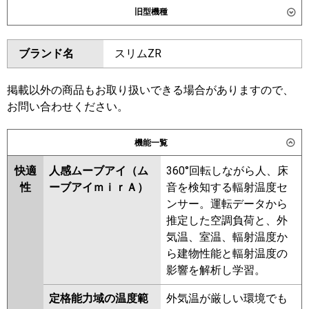
旧型機種
東芝
GWXA08013XU
GWXA08013MUB
ダイキン
SSRG80CT
SSRG80CNT
ブランド名
スリムZR
三菱電機
PLZ-DHRMP80LF6
PLZ-
SSRG80BYNT
SSRG80BYT
DHRMP80L6
PLZ-ZRMP80L6
SSRG80BJT
SSRG80BJNT
PLZ-ZRMP80LF6
SSRG80BFT
SSRG80BFNT
掲載以外の商品もお取り扱いできる場合がありますので、
SSRG80BCT
SSRG80BCNT
お問い合わせください。
日立
RCID-GP80RGH8
東芝
RWXA08033MUB
RWXA08033MU
機能一覧
三菱重工
FDTWZ806H6S
FDTWZ806H6S-
RWXA08033XU
RWXA08033JX
rak
RWXA08033X
RWXA08033M
快適
人感ムーブアイ（ム
360°回転しながら人、床
性
ーブアイｍｉｒＡ）
音を検知する輻射温度セ
パナソニック
PA-P80L7GNC
PA-P80L7GC
三菱電機
PLZ-DHRMP80LF5
PLZ-
ンサー。運転データから
DHRMP80L5
PLZ-ZRMP80L5
推定した空調負荷と、外
PLZ-ZRMP80LF5
PLZ-
気温、室温、輻射温度か
DHRMP80LF4
PLZ-DHRMP80L4
ら建物性能と輻射温度の
PLZ-ZRMP80LF4
PLZ-ZRMP80L4
影響を解析し学習。
PLZ-DHRMP80LF3
PLZ-
DHRMP80L3
PLZ-ZRMP80LF3
定格能力域の温度範
外気温が厳しい環境でも