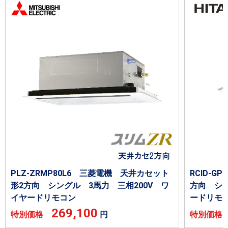
PLZ-ZRMP80L6 三菱電機 天井カセット
RCID-G
形2方向 シングル 3馬力 三相200V ワ
方向 シン
イヤードリモコン
ードリモ
269,100
特別価格
円
特別価