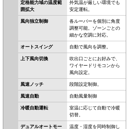
PLZ-ZRMP45SLZ
PLZ-
定格能力域の温度範
外気温が厳しい環境でも
ZRMP45SLFY
PLZ-ZRMP45SLY
囲拡大
安定運転。
PLZ-ZRMP45SLFV
PLZ-
風向独立制御
各ルーバーを個別に角度
ZRMP45SLV
PLZ-ZRMP45SLR
調整可能。ゾーンごとの
日立
RCID-GP45RGHJ7
RCID-
細かな空調に対応。
GP45RGHJ6
RCID-GP45RGHJ5
オートスイング
自動で風向を調整。
RCID-GP45RGHJ4
RCID-
GP45RGHJ3
RCID-AP45GHJ7
上下風向切換
吹出口ごとにお好みで、
RCID-GP45RGHJ2
RCID-
ワイヤードリモコンから
AP45GHJ6
RCID-GP45RGHJ1
風向設定。
三菱重工
FDTWZ455HKA5SA-rak
風速ノッチ
段階設定制御。
FDTWZ455HKA5SA
FDTWZ455HK5SA-rak
風速自動
自動風量制御
FDTWZ455HK5SA
FDTWZ455HK5S-rak
冷暖自動運転
室温に応じて自動で冷暖
FDTWZ455HK5S
切替。
FDTWZ455HK5S-rakuri-na
デュアルオートモー
温度・湿度を同時制御し