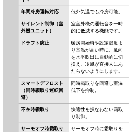
年間冷房運転対応
低外気温でも冷房可能。
サイレント制御（室
室室外機の運転音を一時
外機ユニット）
的に低減する機能です。
ドラフト防止
暖房開始時や設定温度よ
り室温が高い時に、風向
を水平吹出に自動的に切
換え、冷風が直接人にあ
たらないようにします。
スマートデフロスト
同時霜取りを回避し室温
（同時霜取り運転回
低下を抑制。
避）
不在時霜取り
快適性を損なわない霜取
り制御。
サーモオフ時霜取り
サーモオフ時に霜取りを