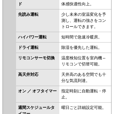
パナソニック
ド
体感快適性向上。
先読み運転
少し未来の室温変化を予
測し、運転の強さをコン
トロールできます。
ハイパワー運転
短時間で急速冷暖房。
ドライ運転
除湿を優先した運転。
リモコンサーモ切換
温度検知位置を室内機⇔
リモコンで切替可能。
高天井対応
天井高のある空間でも十
分な気流到達。
オン ／ オフタイマー
指定時刻に自動運転・停
止。
週間スケジュールタ
曜日ごと詳細設定可能。
イマー