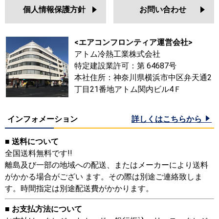
個人情報保護方針
お問い合わせ
<エアコンフロンティア運営会社>
アトム冷熱工業株式会社
特定建設業許可：第 64687号
本社住所：神奈川県横浜市中区弁天通2
丁目21番地アトム関内ビル4Ｆ
インフォメーション
詳しくはこちらから
■ 送料について
全国送料無料です!!
離島及び一部の地域への配送、またはメーカーにより送料
がかかる場合がござい ます。その際は別途ご連絡致しま
す。時間指定は別途配送費がかかります。
■ お支払方法について