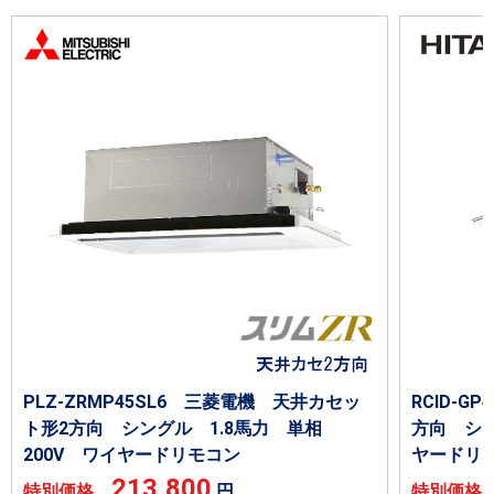
PLZ-ZRMP45SL6 三菱電機 天井カセッ
RCID-G
ト形2方向 シングル 1.8馬力 単相
方向 シン
200V ワイヤードリモコン
ヤードリ
213,800
特別価格
円
特別価