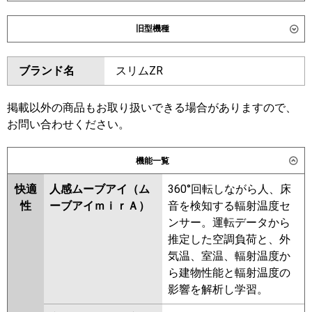
ダイキン
SSRG45DNV
SSRG45DV
旧型機種
東芝
GWXA04513JMUB
ダイキン
SSRG45CNV
SSRG45CV
GWXA04513JXU
ブランド名
スリムZR
SSRG45BYV
SSRG45BYNV
三菱電機
PLZ-ZRMP45SL6
PLZ-
SSRG45BJV
SSRG45BJNV
ZRMP45SLF6
SSRG45BFNV
SSRG45BFV
掲載以外の商品もお取り扱いできる場合がありますので、
SSRG45BCNV
SSRG45BCV
お問い合わせください。
日立
RCID-GP45RGHJ8
東芝
RWXA04533JMUB
機能一覧
三菱重工
FDTWZ456HK6S-rak
RWXA04533JMU
FDTWZ456HK6S
RWXA04533JXU
快適
人感ムーブアイ（ム
360°回転しながら人、床
性
ーブアイｍｉｒＡ）
音を検知する輻射温度セ
パナソニック
三菱電機
PLZ-ZRMP45SLF5
PLZ-
ンサー。運転データから
ZRMP45SL5
PLZ-ZRMP45SL4
推定した空調負荷と、外
PLZ-ZRMP45SLF4
PLZ-
気温、室温、輻射温度か
ZRMP45SLF3
PLZ-ZRMP45SL3
ら建物性能と輻射温度の
PLZ-ZRMP45SLF2
PLZ-
影響を解析し学習。
ZRMP45SL2
PLZ-ZRMP45SLFZ