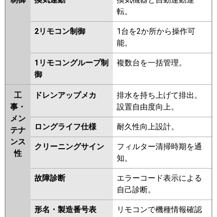
転。
2リモコン制御
1台を2か所から操作可
能。
1リモコングループ制
複数台を一括管理。
御
工
ドレンアップメカ
排水を持ち上げて排出。
事・
設置自由度向上。
メン
ロングライフ仕様
耐久性向上設計。
テナ
ンス
クリーニングサイン
フィルター清掃時期を通
性
知。
故障診断
エラーコード表示による
自己診断。
形名・製造番号表
リモコンで機種情報確認