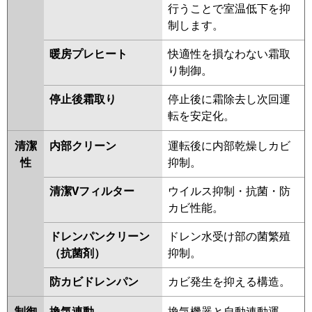
行うことで室温低下を抑
制します。
暖房プレヒート
快適性を損なわない霜取
り制御。
停止後霜取り
停止後に霜除去し次回運
転を安定化。
清潔
内部クリーン
運転後に内部乾燥しカビ
性
抑制。
清潔Vフィルター
ウイルス抑制・抗菌・防
カビ性能。
ドレンパンクリーン
ドレン水受け部の菌繁殖
（抗菌剤）
抑制。
防カビドレンパン
カビ発生を抑える構造。
制御
換気連動
換気機器と自動連動運