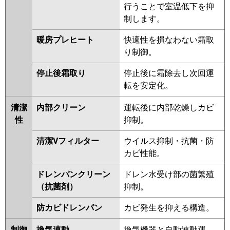
行うことで室温低下を抑
制します。
暖房プレヒート
快適性を損なわない霜取
り制御。
停止後霜取り
停止後に霜除去し次回運
転を安定化。
清潔
内部クリーン
運転後に内部乾燥しカビ
性
抑制。
清潔Vフィルター
ウイルス抑制・抗菌・防
カビ性能。
ドレンパンクリーン
ドレン水受け部の菌繁殖
（抗菌剤）
抑制。
防カビドレンパン
カビ発生を抑える構造。
制御
換気連動
換気機器と自動連動運