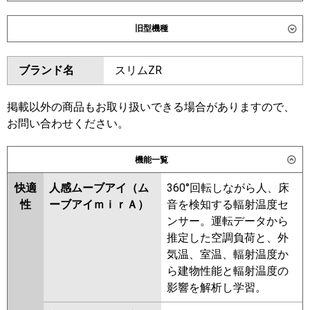
ダイキン
SSRG45DT
SSRG45DNT
旧型機種
東芝
GWXA04513XU
GWXA04513MUB
ダイキン
SSRG45CT
SSRG45CNT
ブランド名
スリムZR
三菱電機
PLZ-ZRMP45L6
PLZ-
SSRG45BYT
SSRG45BYNT
ZRMP45LF6
SSRG45BJT
SSRG45BJNT
SSRG45BFNT
SSRG45BFT
掲載以外の商品もお取り扱いできる場合がありますので、
日立
RCID-GP45RGH8
SSRG45BCT
SSRG45BCNT
お問い合わせください。
三菱重工
FDTWZ456H6S
FDTWZ456H6S-
東芝
RWXA04533MUB
RWXA04533MU
機能一覧
rak
RWXA04533XU
快適
人感ムーブアイ（ム
360°回転しながら人、床
パナソニック
三菱電機
PLZ-ZRMP45L5
PLZ-ZRMP45LF5
性
ーブアイｍｉｒＡ）
音を検知する輻射温度セ
PLZ-ZRMP45L4
PLZ-ZRMP45LF4
ンサー。運転データから
PLZ-ZRMP45LF3
PLZ-ZRMP45L3
推定した空調負荷と、外
PLZ-ZRMP45LF2
PLZ-ZRMP45L2
気温、室温、輻射温度か
PLZ-ZRMP45LZ
PLZ-ZRMP45LFY
ら建物性能と輻射温度の
PLZ-ZRMP45LY
PLZ-ZRMP45LFV
影響を解析し学習。
PLZ-ZRMP45LV
PLZ-ZRMP45LFR