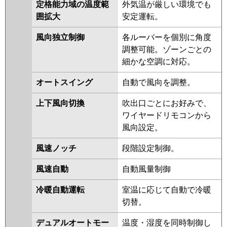
PLZ-ZRMP45LR
定格能力域の温度範
外気温が厳しい環境でも
囲拡大
安定運転。
日立
RCID-GP45RGH7
RCID-GP45RGH6
RCID-GP45RGH5
RCID-GP45RGH4
風向独立制御
各ルーバーを個別に角度
RCID-GP45RGH3
RCID-AP45GH7
調整可能。ゾーンごとの
RCID-GP45RGH2
RCID-AP45GH6
細かな空調に対応。
RCID-GP45RGH1
オートスイング
自動で風向を調整。
三菱重工
FDTWZ455HA5SA-rak
上下風向切換
吹出口ごとにお好みで、
FDTWZ455HA5SA
ワイヤードリモコンから
FDTWZ455H5SA-rak
風向設定。
FDTWZ455H5SA
FDTWZ455H5S-
rak
FDTWZ455H5S
風速ノッチ
段階設定制御。
FDTWZ455H5S-rakuri-na
風速自動
自動風量制御
パナソニック
冷暖自動運転
室温に応じて自動で冷暖
切替。
デュアルオートモー
温度・湿度を同時制御し