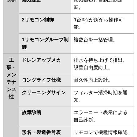
転。
2リモコン制御
1台を2か所から操作可
能。
1リモコングループ制
複数台を一括管理。
御
工
ドレンアップメカ
排水を持ち上げて排出。
事・
設置自由度向上。
メン
ロングライフ仕様
耐久性向上設計。
テナ
ンス
クリーニングサイン
フィルター清掃時期を通
性
知。
故障診断
エラーコード表示による
自己診断。
形名・製造番号表
リモコンで機種情報確認