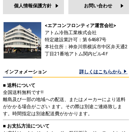
個人情報保護方針
お問い合わせ
<エアコンフロンティア運営会社>
アトム冷熱工業株式会社
特定建設業許可：第 64687号
本社住所：神奈川県横浜市中区弁天通2
丁目21番地アトム関内ビル4Ｆ
インフォメーション
詳しくはこちらから
■ 送料について
全国送料無料です!!
離島及び一部の地域への配送、またはメーカーにより送料
がかかる場合がござい ます。その際は別途ご連絡致しま
す。時間指定は別途配送費がかかります。
■ お支払方法について