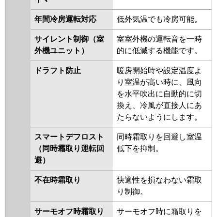
年間冷房運転対応
低外気温でも冷房可能。
サイレント制御（室
室室外機の運転音を一時
外機ユニット）
的に低減する機能です。
ドラフト防止
暖房開始時や設定温度よ
り室温が高い時に、風向
を水平吹出に自動的に切
換え、冷風が直接人にあ
たらないようにします。
スマートデフロスト
同時霜取りを回避し室温
（同時霜取り運転回
低下を抑制。
避）
不在時霜取り
快適性を損なわない霜取
り制御。
サーモオフ時霜取り
サーモオフ時に霜取りを