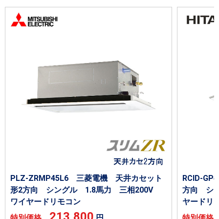
PLZ-ZRMP45L6 三菱電機 天井カセット
RCID-G
形2方向 シングル 1.8馬力 三相200V
方向 シン
ワイヤードリモコン
ヤードリ
213,800
特別価格
円
特別価