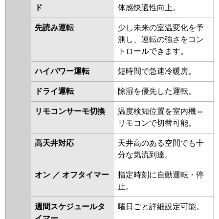
ド
体感快適性向上。
先読み運転
少し未来の室温変化を予
測し、運転の強さをコン
トロールできます。
ハイパワー運転
短時間で急速冷暖房。
ドライ運転
除湿を優先した運転。
リモコンサーモ切換
温度検知位置を室内機⇔
リモコンで切替可能。
高天井対応
天井高のある空間でも十
分な気流到達。
オン ／ オフタイマー
指定時刻に自動運転・停
止。
週間スケジュールタ
曜日ごと詳細設定可能。
イマー