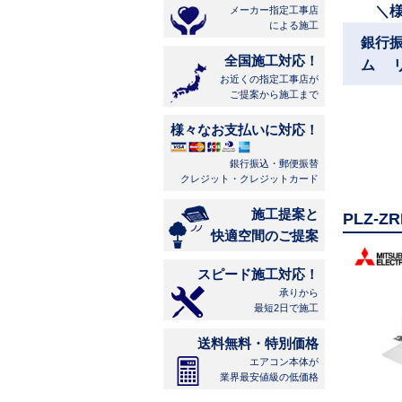
＼
メーカー指定工事店
による施工
銀行
全国施工対応！
ム 
お近くの指定工事店が
ご提案から施工まで
様々なお支払いに対応！
銀行振込・郵便振替
クレジット・クレジットカード
施工提案と
PLZ-
快適空間のご提案
スピード施工対応！
承りから
最短2日で施工
送料無料・特別価格
エアコン本体が
業界最安値級の低価格