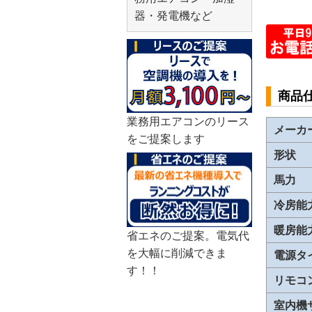
器・発電機など
商品
業務用エアコンのリース
メーカ
をご提案します
形状
馬力
冷房能
暖房能
省エネのご提案。電気代
を大幅に削減できま
電源タ
す！！
リモコ
室内機