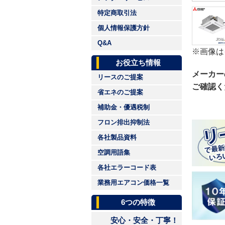
特定商取引法
個人情報保護方針
Q&A
※画像は
お役立ち情報
メーカー
リースのご提案
ご確認く
省エネのご提案
補助金・優遇税制
フロン排出抑制法
各社製品資料
空調用語集
各社エラーコード表
業務用エアコン価格一覧
6つの特徴
安心・安全・丁寧！