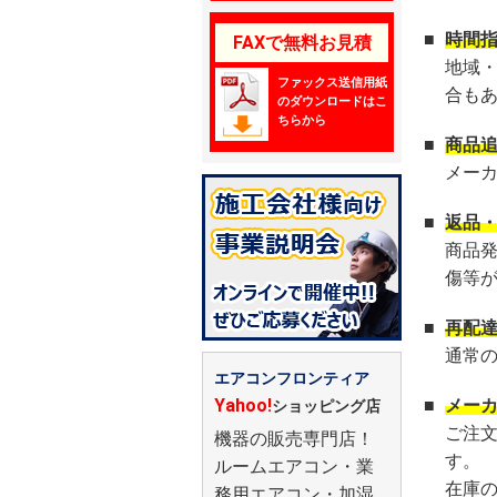
■
時間
FAXで無料お見積
地域
ファックス送信用紙
合も
のダウンロードはこ
ちらから
■
商品
メー
■
返品
商品
傷等
■
再配
通常
エアコンフロンティア
Yahoo!
■
メー
ショッピング店
ご注
機器の販売専門店！
す。
ルームエアコン・業
在庫
務用エアコン・加湿