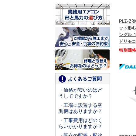
PLZ-Z
ット形4
ングル 1
ドリモコ
特別価
よくあるご質問
・価格が安いのはど
うしてですか？
・工場に設置する空
調機はありますか？
・工事費用はどのく
らいかかりますか？
・既存の配管・配線