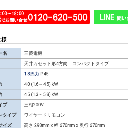
仕様
ー名
三菱電機
天井カセット形4方向 コンパクトタイプ
1.8馬力
P45
力
4.0 (1.6～4.5) kW
力
4.5 (1.3～5.8) kW
イプ
三相200V
ンタイプ
ワイヤードリモコン
サイズ
高さ 298mm x 幅 670mm x 奥行 670mm