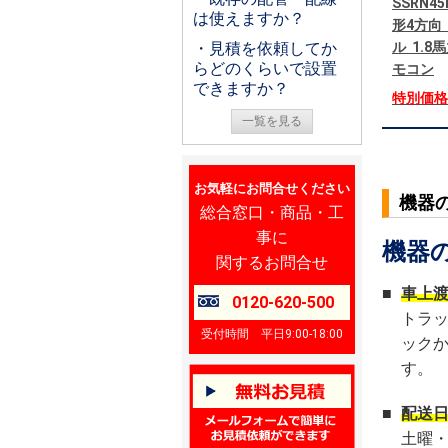
SSRN4
は使えますか？
形4方向
ル 1.8
・見積を依頼してか
らどのくらいで設置
モコン
できますか？
特別価
一覧を見る
お気軽にお問合せください
機器
総合窓口・商品・工
事に
機器
関するお問合せ
■
車上
0120-620-500
トラ
受付時間 平日9:00-18:00
ック
す。
■
配送
土曜