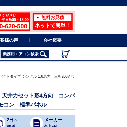
せください
無料お見積
日9:00～18:00
0-620-500
ネットで簡単！
客様の声
会社概要
業務用エアコン検索
クトタイプ シングル 1.8馬力 三相200V ワ
ン 天井カセット形4方向 コンパ
リモコン 標準パネル
2日～
メーカー
発送
保証付