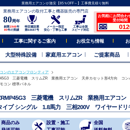
業務用エアコンが激安【85％OFF～】工事費見積り無料
業務用エアコンの取付工事と機器販売の専門店
お気軽にお問合わ
80
受付時間 平
周年
012
創業
1946
年
特定建設業
メーカー指定
工事は全国
80
年の実績
第64687号
安心・丁寧な工事
スピード対応
工事に関するご案内
お役立ち情報
お
大型特殊設備
家庭用エアコン
ご提案商品
コンのエアコンフロンティア
MP45G3 三菱電機 スリムZR 業務用エアコン 天井カセット形4方向 コンパ
モコン 標準パネル
Z-ZRMP45G3 三菱電機 スリムZR 業務用エアコ
タイプ シングル 1.8馬力 三相200V ワイヤード
商品のみ
設置・施工
全国
発送可能
工事可能
送料無料