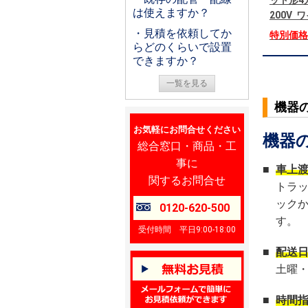
ット形4
は使えますか？
200V
・見積を依頼してか
特別価
らどのくらいで設置
できますか？
一覧を見る
機器
お気軽にお問合せください
機器
総合窓口・商品・工
事に
■
車上
関するお問合せ
トラ
ック
0120-620-500
す。
受付時間 平日9:00-18:00
■
配送
土曜
■
時間