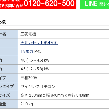
仕様
ー名
三菱電機
天井カセット形4方向
1.8馬力
P45
力
4.0 (1.5～4.5) kW
力
4.5 (1.2～5.8) kW
イプ
三相200V
ンタイプ
ワイヤレスリモコン
サイズ
高さ 258mm x 幅 840mm x 奥行 840mm
重量
21.0 kg