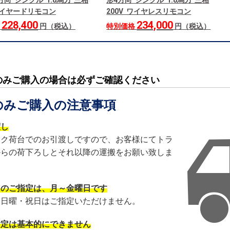
方向 シングル 1.8馬力 三相
形4方向 シングル 1.8馬力 三相
 ワイヤードリモコン
200V ワイヤレスリモコン
228,400
234,000
格
円（税込）
特別価格
円（税込）
のみご購入の場合は必ずご確認ください
のみご購入の注意事項
渡し
ック荷台でのお引渡しですので、お客様にてトラ
からの荷下ろしとそれ以降の運搬をお願い致しま
日のご指定は、月～金曜日です
・日曜・祝日はご指定いただけません。
指定は基本的にできません