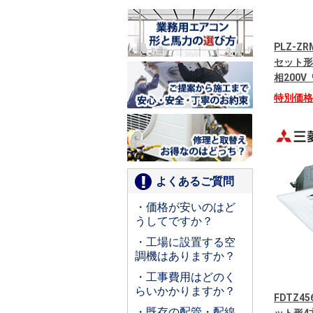
PLZ-Z
セット形
相200
特別価
よくあるご質問
・価格が安いのはど
うしてですか？
・工場に設置する空
調機はありますか？
・工事費用はどのく
らいかかりますか？
FDTZ4
・既存の配管・配線