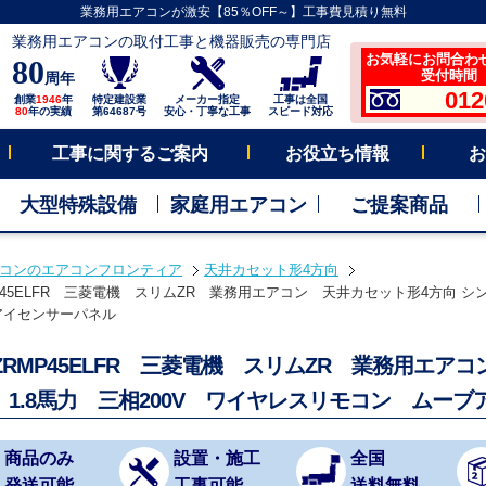
業務用エアコンが激安【85％OFF～】工事費見積り無料
業務用エアコンの取付工事と機器販売の専門店
お気軽にお問合わ
80
受付時間 平
周年
012
創業
1946
年
特定建設業
メーカー指定
工事は全国
80
年の実績
第64687号
安心・丁寧な工事
スピード対応
工事に関するご案内
お役立ち情報
お
大型特殊設備
家庭用エアコン
ご提案商品
コンのエアコンフロンティア
天井カセット形4方向
MP45ELFR 三菱電機 スリムZR 業務用エアコン 天井カセット形4方向 シン
アイセンサーパネル
-ZRMP45ELFR 三菱電機 スリムZR 業務用エア
 1.8馬力 三相200V ワイヤレスリモコン ムー
商品のみ
設置・施工
全国
発送可能
工事可能
送料無料