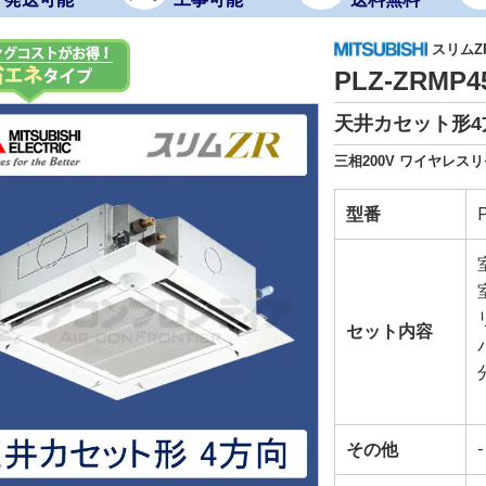
スリムZ
PLZ-ZRMP
天井カセット形4方
三相200V ワイヤレス
型番
セット内容
その他
-