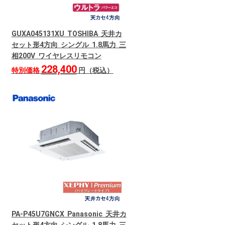
GUXA045131XU TOSHIBA 天井カ
セット形4方向 シングル 1.8馬力 三
相200V ワイヤレスリモコン
228,400
特別価格
円（税込）
PA-P45U7GNCX Panasonic 天井カ