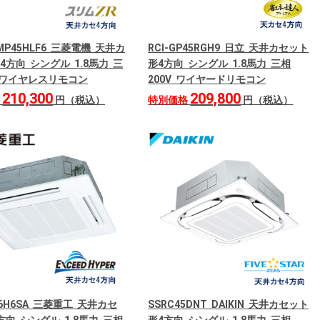
RMP45HLF6 三菱電機 天井カ
RCI-GP45RGH9 日立 天井カセット
4方向 シングル 1.8馬力 三
形4方向 シングル 1.8馬力 三相
V ワイヤレスリモコン
200V ワイヤードリモコン
210,300
209,800
格
円（税込）
特別価格
円（税込）
56H6SA 三菱重工 天井カセ
SSRC45DNT DAIKIN 天井カセット