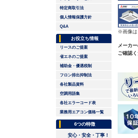
特定商取引法
個人情報保護方針
Q&A
※画像は
お役立ち情報
メーカー
リースのご提案
ご確認く
省エネのご提案
補助金・優遇税制
フロン排出抑制法
各社製品資料
空調用語集
各社エラーコード表
業務用エアコン価格一覧
6つの特徴
安心・安全・丁寧！