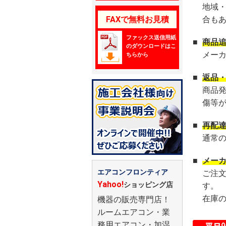
地域
FAXで無料お見積
合も
ファックス送信用紙
■
商品
のダウンロードはこ
メー
ちらから
■
返品
商品
傷等
■
再配
通常
■
メー
エアコンフロンティア
ご注
Yahoo!
ショッピング店
す。
在庫
機器の販売専門店！
ルームエアコン・業
務用エアコン・加湿