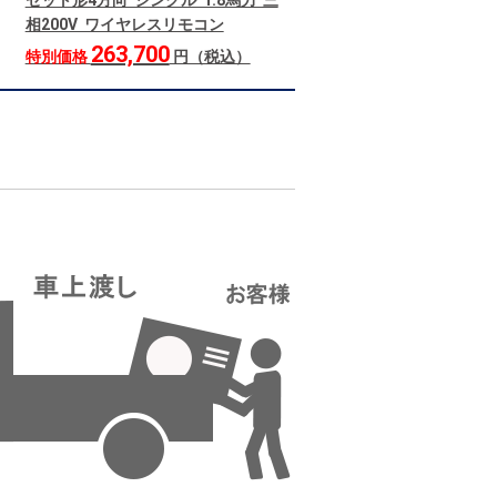
セット形4方向 シングル 1.8馬力 三
相200V ワイヤレスリモコン
263,700
特別価格
円（税込）