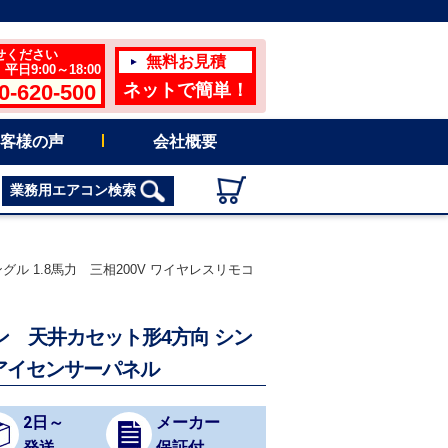
せください
無料お見積
日9:00～18:00
0-620-500
ネットで簡単！
客様の声
会社概要
業務用エアコン検索
グル 1.8馬力 三相200V ワイヤレスリモコ
コン 天井カセット形4方向 シン
ブアイセンサーパネル
2日～
メーカー
発送
保証付