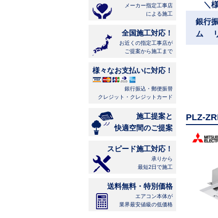
＼
メーカー指定工事店
による施工
銀行
全国施工対応！
ム 
お近くの指定工事店が
ご提案から施工まで
様々なお支払いに対応！
銀行振込・郵便振替
クレジット・クレジットカード
施工提案と
PLZ-
快適空間のご提案
スピード施工対応！
承りから
最短2日で施工
送料無料・特別価格
エアコン本体が
業界最安値級の低価格