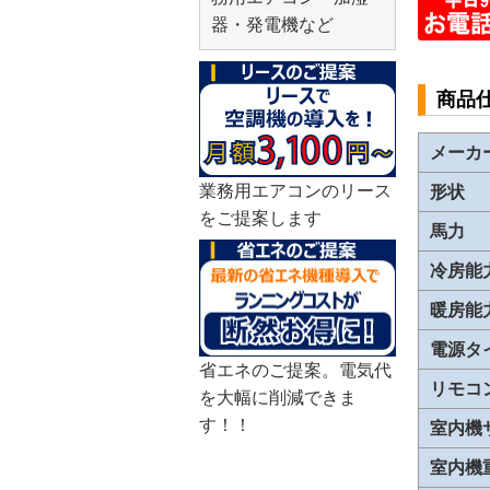
器・発電機など
商品
メーカ
業務用エアコンのリース
形状
をご提案します
馬力
冷房能
暖房能
電源タ
省エネのご提案。電気代
リモコ
を大幅に削減できま
す！！
室内機
室内機