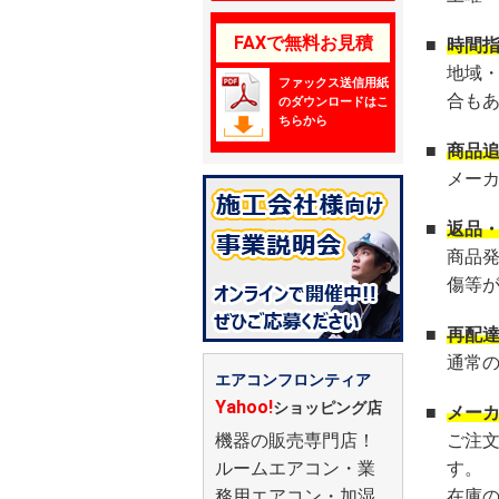
FAXで無料お見積
■
時間
地域
ファックス送信用紙
合も
のダウンロードはこ
ちらから
■
商品
メー
■
返品
商品
傷等
■
再配
通常
エアコンフロンティア
Yahoo!
ショッピング店
■
メー
機器の販売専門店！
ご注
ルームエアコン・業
す。
務用エアコン・加湿
在庫