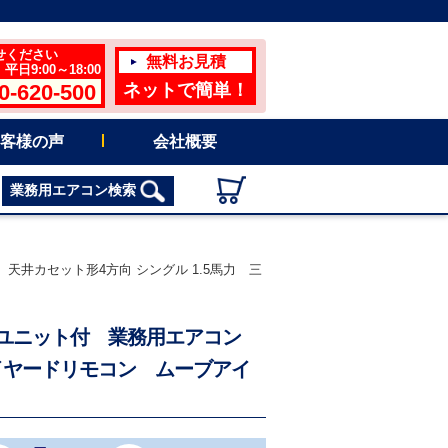
せください
無料お見積
日9:00～18:00
0-620-500
ネットで簡単！
客様の声
会社概要
業務用エアコン検索
 天井カセット形4方向 シングル 1.5馬力 三
ーバーユニット付 業務用エアコン
ワイヤードリモコン ムーブアイ