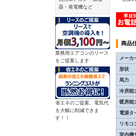
器・発電機など
商品
業務用エアコンのリース
メーカ
をご提案します
形状
馬力
冷房能
暖房能
省エネのご提案。電気代
を大幅に削減できま
電源タ
す！！
リモコ
室内機