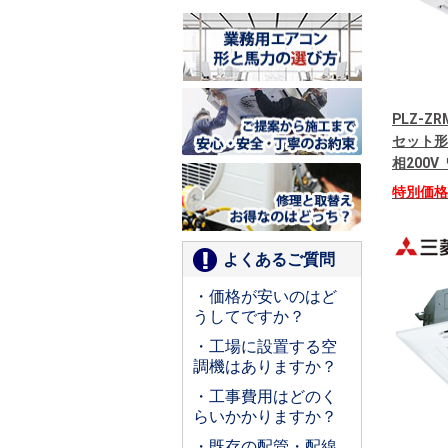
PLZ-Z
セット形
相200
特別価
よくあるご質問
・価格が安いのはど
うしてですか？
・工場に設置する空
調機はありますか？
・工事費用はどのく
らいかかりますか？
・既存の配管・配線