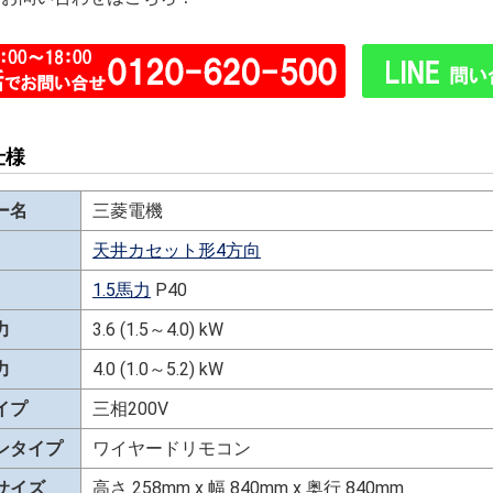
仕様
ー名
三菱電機
天井カセット形4方向
1.5馬力
P40
力
3.6 (1.5～4.0) kW
力
4.0 (1.0～5.2) kW
イプ
三相200V
ンタイプ
ワイヤードリモコン
サイズ
高さ 258mm x 幅 840mm x 奥行 840mm