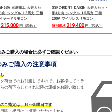
06H6SA 三菱重工 天井カセ
SSRC40DNT DAIKIN 天井カセット
方向 シングル 1.5馬力 三相
形4方向 シングル 1.5馬力 三相
 ワイヤードリモコン
200V ワイヤレスリモコン
215,000
219,400
格
円（税込）
特別価格
円（税込）
のみご購入の場合は必ずご確認ください
のみご購入の注意事項
渡し
ック荷台でのお引渡しですので、お客様にてトラ
からの荷下ろしとそれ以降の運搬をお願い致しま
日のご指定は、月～金曜日です
・日曜・祝日はご指定いただけません。