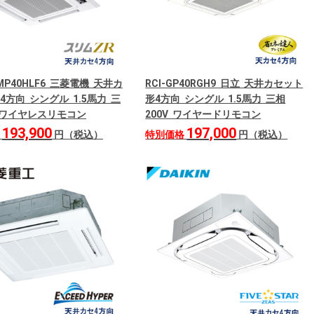
RMP40HLF6 三菱電機 天井カ
RCI-GP40RGH9 日立 天井カセット
4方向 シングル 1.5馬力 三
形4方向 シングル 1.5馬力 三相
V ワイヤレスリモコン
200V ワイヤードリモコン
193,900
197,000
格
円（税込）
特別価格
円（税込）