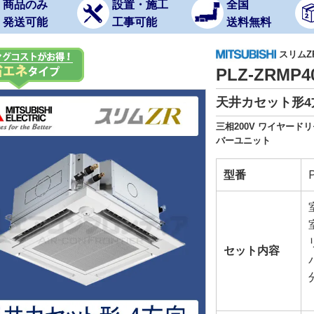
商品のみ
設置・施工
全国
発送可能
工事可能
送料無料
スリムZ
PLZ-ZRMP
天井カセット形4方
三相200V ワイヤー
バーユニット
型番
セット内容