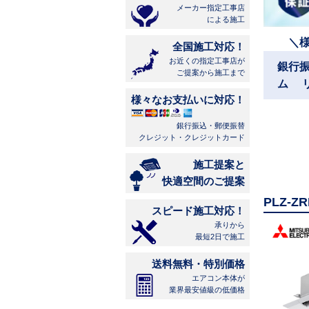
メーカー指定工事店
による施工
＼
全国施工対応！
お近くの指定工事店が
銀行
ご提案から施工まで
ム 
様々なお支払いに対応！
銀行振込・郵便振替
クレジット・クレジットカード
施工提案と
快適空間のご提案
PLZ-
スピード施工対応！
承りから
最短2日で施工
送料無料・特別価格
エアコン本体が
業界最安値級の低価格