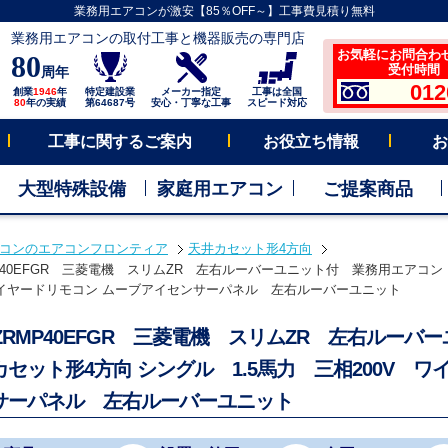
業務用エアコンが激安【85％OFF～】工事費見積り無料
業務用エアコンの取付工事と機器販売の専門店
お気軽にお問合わ
80
受付時間 平
周年
012
創業
1946
年
特定建設業
メーカー指定
工事は全国
80
年の実績
第64687号
安心・丁寧な工事
スピード対応
工事に関するご案内
お役立ち情報
お
大型特殊設備
家庭用エアコン
ご提案商品
コンのエアコンフロンティア
天井カセット形4方向
RMP40EFGR 三菱電機 スリムZR 左右ルーバーユニット付 業務用エアコン
 ワイヤードリモコン ムーブアイセンサーパネル 左右ルーバーユニット
Z-ZRMP40EFGR 三菱電機 スリムZR 左右ル
カセット形4方向 シングル 1.5馬力 三相200V 
サーパネル 左右ルーバーユニット