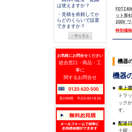
は使えますか？
FDTZ4
・見積を依頼してか
ット形4
らどのくらいで設置
200V
できますか？
特別価
一覧を見る
お気軽にお問合せください
機器
総合窓口・商品・工
事に
機器
関するお問合せ
■
車上
0120-620-500
トラ
受付時間 平日9:00-18:00
ック
す。
■
配送
土曜