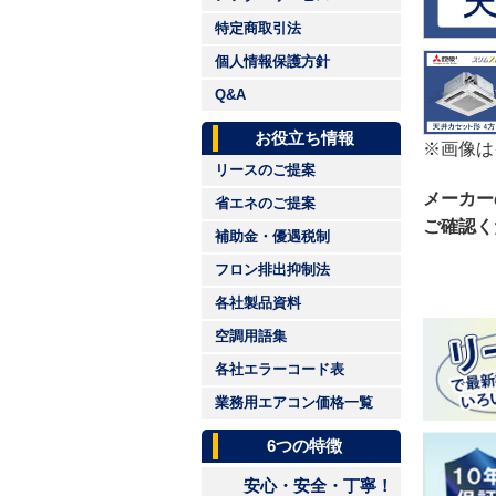
特定商取引法
個人情報保護方針
Q&A
お役立ち情報
※画像は
リースのご提案
メーカー
省エネのご提案
ご確認く
補助金・優遇税制
フロン排出抑制法
各社製品資料
空調用語集
各社エラーコード表
業務用エアコン価格一覧
6つの特徴
安心・安全・丁寧！