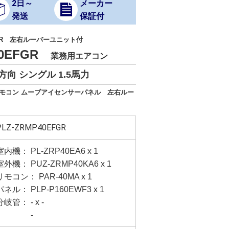
2日～
メーカー
発送
保証付
R 左右ルーバーユニット付
40EFGR
業務用エアコン
向 シングル 1.5馬力
ドリモコン ムーブアイセンサーパネル 左右ルー
PLZ-ZRMP40EFGR
室内機： PL-ZRP40EA6 x 1
室外機： PUZ-ZRMP40KA6 x 1
リモコン： PAR-40MA x 1
パネル： PLP-P160EWF3 x 1
分岐管： - x -
-