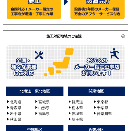
施工対応地域のご確認
北海道・東北地区
関東地区
北海道
宮城県
群馬道
東京都
青森県
山形県
栃木県
千葉県
岩手県
福島県
茨城県
神奈川県
秋田県
埼玉県
中部地区
近畿地区