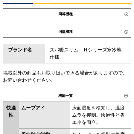
同等機種
ダイキン
SZRC112CN
SZRC112C
旧型機種
SZRUC112C
SDRC112BB
SDRC112BBN
SDRUC112BB
ダイキン
SZRC112BY
SZRC112BYN
ブランド名
ズバ暖スリム Ｈシリーズ寒冷地
SZRUC112BY
SZRC112BJ
東芝
GUHA112111XU
GUHA112111MUB
仕様
SZRC112BJN
SZRJC112BJ
GUEA112121MUB
GUEA112121XU
SZRJC112BF
SDRC112B
GUSA112141MUB
GUSA112141XU
SDRC112BN
SZRC112BF
掲載以外の商品もお取り扱いできる場合がありますので、
GUSA11214P1MUB
SZRC112BFN
SZRC112BC
お問い合わせください。
GUSA11214P1XU
SZRC112BCN
三菱電機
PLZ-HRMP112H6
PLZ-
機能一覧
東芝
GUHA11211MUB
GUHA11211XU
HRMP112HFG6
PLZ-
GUEA11212XU
GUEA11212MUB
HRMP112HBF6
PLZ-
快適
ムーブアイ
床面温度を検知し、温度
GUSA11214MUB
GUSA11214XU
HRMP112HF6
PLZ-ERMP112H6
性
ムラを抑制。快適性と省
GUSA11214PMUB
PLZ-ERMP112HLE6
PLZ-
エネを両立。
GUSA11214PXU
RUEA11232MUB
ERMP112HE6