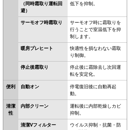
RCI-GP112RSH6
RCI-GP112RSH5
（同時霜取り運転回
低下を抑制。
RCI-GP112RHN
RCI-GP112RSH4
避）
RCI-AP112HN9
RCI-GP112RSH3
サーモオフ時霜取り
サーモオフ時に霜取りを
RCI-GP112RSH2
行うことで室温低下を抑
三菱重工
FDTV1126H6S-airf
FDTV1126H6S
制します。
FDTV1126H6S-osj
暖房プレヒート
快適性を損なわない霜取
FDTV1126H6S-rak
り制御。
FDTK1125H5SA-osj
FDTK1125H5SA-rak
停止後霜取り
停止後に霜除去し次回運
FDTK1125H5SA-airf
転を安定化。
FDTK1125H5SA
FDTV1125HA5SA-osj
便利
自動オン
停電復旧後に自動再起
FDTV1125HA5SA-rak
動。
FDTV1125HA5SA-airf
FDTV1125HA5SA
FDTK1125H5S
清潔
内部クリーン
運転後に内部乾燥しカビ
FDTK1125H5S-osj
性
抑制。
FDTK1125H5S-rak
清潔Vフィルター
ウイルス抑制・抗菌・防
FDTK1125H5S-airf