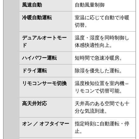
ERMP112HE5
PLZ-ERMP112H5
風速自動
自動風量制御
PLZ-HRMP112HBF4
PLZ-
HRMP112HF4
PLZ-HRMP112H4
冷暖自動運転
室温に応じて自動で冷暖
PLZ-HRMP112HFG4
PLZ-
切替。
ERMP112H4
PLZ-ERMP112HLE4
デュアルオートモー
温度・湿度を同時制御し
PLZ-ERMP112HE4
PLZ-
ド
体感快適性向上。
HRMP112HFG3
PLZ-
HRMP112HF3
PLZ-HRMP112H3
ハイパワー運転
短時間で急速冷暖房。
PLZ-ERMP112H3
PLZ-
ERMP112HLE3
PLZ-
ドライ運転
除湿を優先した運転。
ERMP112HE3
PLZ-
HRMP112HFG2
PLZ-
リモコンサーモ切換
温度検知位置を室内機⇔
HRMP112HF2
PLZ-HRMP112H2
リモコンで切替可能。
PLZ-ERMP112HE2
PLZ-
高天井対応
天井高のある空間でも十
ERMP112H2
PLZ-ERMP112HLE2
分な気流到達。
PLZ-HRMP112EZ
PLZ-
HRMP112EFGZ
PLZ-
オン ／ オフタイマー
指定時刻に自動運転・停
HRMP112EFZ
PLZ-ERMP112EEZ
止。
PLZ-ERMP112EZ
PLZ-