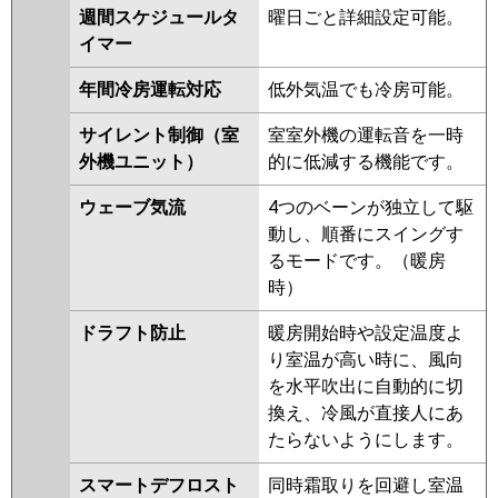
ERMP112ELEZ
PLZ-
週間スケジュールタ
曜日ごと詳細設定可能。
HRMP112EFGY
PLZ-
イマー
HRMP112EFY
PLZ-HRMP112EY
年間冷房運転対応
低外気温でも冷房可能。
PLZ-ERMP112EEY
PLZ-
ERMP112EY
PLZ-ERMP112ELEY
サイレント制御（室
室室外機の運転音を一時
PLZ-HRMP112EFGV
PLZ-
外機ユニット）
的に低減する機能です。
HRMP112EFV
PLZ-HRMP112EV
PLZ-ERMP112EEW
PLZ-
ウェーブ気流
4つのベーンが独立して駆
ERMP112EW
PLZ-ERMP112ELEW
動し、順番にスイングす
PLZ-ERMP112EEV
PLZ-
るモードです。（暖房
ERMP112EV
PLZ-ERMP112ELEV
時）
PLZ-ERMP112EER
PLZ-
ERMP112ER
PLZ-ERMP112ELER
ドラフト防止
暖房開始時や設定温度よ
り室温が高い時に、風向
日立
RCI-GP112RHN5
RCI-
を水平吹出に自動的に切
GP112RSH11
RCI-GP112RHN4
換え、冷風が直接人にあ
RCI-GP112RSH9
RCI-GP112RHN3
たらないようにします。
RCI-GP112RSH8
RCI-GP112RHN2
RCI-GP112RSH7
RCI-GP112RHN1
スマートデフロスト
同時霜取りを回避し室温