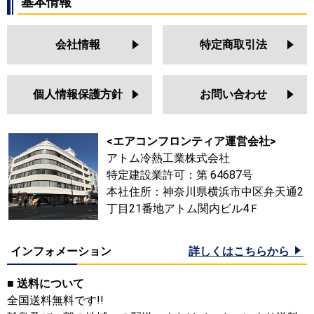
基本情報
会社情報
特定商取引法
個人情報保護方針
お問い合わせ
<エアコンフロンティア運営会社>
アトム冷熱工業株式会社
特定建設業許可：第 64687号
本社住所：神奈川県横浜市中区弁天通2
丁目21番地アトム関内ビル4Ｆ
インフォメーション
詳しくはこちらから
■ 送料について
全国送料無料です!!