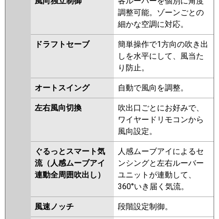
風向独立制御
各ルーバーを個別に角度
RUEA11232XU
RUSA11234XU
日立
RCI-GP112RHN6
RCI-
調整可能。ゾーンごとの
RUSA11234MUB
RUHA11231MUB
GP112RSH12
細かな空調に対応。
RUEA11231MUB
RUSA11233MUB
RUHA11231MU
RUHA11231XU
三菱重工
FDTV1126H6SA-rak
ドラフトセーブ
簡単操作で1方向の吹き出
RUEA11231MU
RUEA11231XU
FDTV1126H6SA-airf
しを水平にして、風当た
RUSA11233MU
RUSA11233XU
FDTV1126H6SA
FDTV1126H6SA-
り防止。
RUEA11231M
RUEA11231X
osj
RUHA11231M
RUHA11231X
オートスイング
自動で風向を調整。
AUHA11274M
AUHA11274M-R
パナソニック
PA-P112U7KNCX
PA-P112U7KC
AUHA11274X
AUHA11274X-R
左右風向切換
吹出口ごとにお好みで、
PA-P112U7KNC
PA-P112U7HNC
AUEA11237M
AUEA11237X
ワイヤードリモコンから
PA-P112U7HNCX
PA-P112U7HC
RUSA11233M
RUSA11233X
風向設定。
AUEA11277M
AUEA11277X
ぐるっとスマート気
人感ムーブアイによるセ
AUSA11277M
AUSA11277X
流（人感ムーブアイ
ンシングと左右ルーバー
三菱電機
PLZ-HRMP112H5
PLZ-
連動全周囲吹出し）
ユニットが連動して、
HRMP112HBF5
PLZ-
360°いき届く気流。
HRMP112HFG5
PLZ-
風速ノッチ
段階設定制御。
ERMP112HLE5
PLZ-