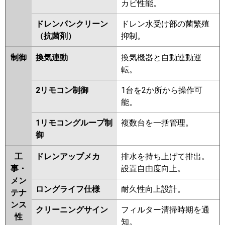
カビ性能。
FDTV1125HA5S-osj
FDTV1125HA5S-rak
ドレンパンクリーン
ドレン水受け部の菌繁殖
FDTV1125HA5S-airf
（抗菌剤）
抑制。
FDTV1125HA5S-airflex
FDTV1125HA5S
FDTV1125HA5S-
制御
換気連動
換気機器と自動連動運
rakuri-na
転。
パナソニック
PA-P112U7KNBX
PA-
2リモコン制御
1台を2か所から操作可
P112U7HNBX
PA-P112U7KB
PA-
能。
P112U7KNB
PA-P112U7HB
PA-
1リモコングループ制
複数台を一括管理。
P112U7HNB
PA-P112U7K
PA-
御
P112U7KN
PA-P112U7H
PA-
P112U7HN
PA-P112U6KB
PA-
工
ドレンアップメカ
排水を持ち上げて排出。
P112U6KNB
PA-P112U6CB
PA-
事・
設置自由度向上。
P112U6CNB
PA-P112U6HB
PA-
メン
P112U6HNB
PA-P112U6K
PA-
ロングライフ仕様
耐久性向上設計。
テナ
P112U6KN
PA-P112U6H
PA-
ンス
P112U6HN
クリーニングサイン
フィルター清掃時期を通
性
知。