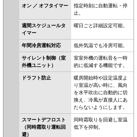
P63L7HA
PA-P63L7HNA
PA-
オン ／ オフタイマー
指定時刻に自動運転・停
P63L7H
PA-P63L7HN
PA-
止。
P63L6HNB
PA-P63L6HB
PA-
週間スケジュールタ
曜日ごと詳細設定可能。
P63L6HA
PA-P63L6HN1
PA-
イマー
P63L6HN
PA-P63L6H
年間冷房運転対応
低外気温でも冷房可能。
サイレント制御（室
室室外機の運転音を一時
外機ユニット）
的に低減する機能です。
ドラフト防止
暖房開始時や設定温度よ
り室温が高い時に、風向
を水平吹出に自動的に切
換え、冷風が直接人にあ
たらないようにします。
スマートデフロスト
同時霜取りを回避し室温
（同時霜取り運転回
低下を抑制。
避）