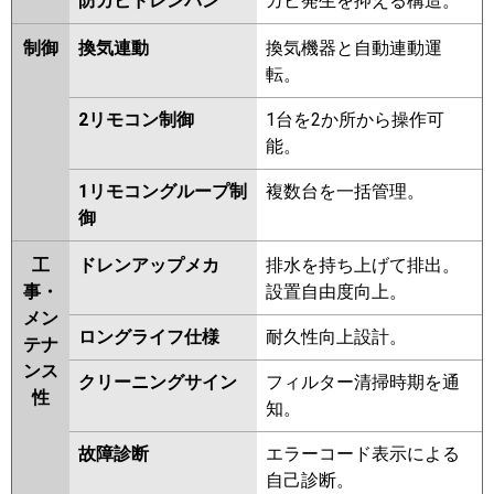
防カビドレンパン
カビ発生を抑える構造。
制御
換気連動
換気機器と自動連動運
転。
2リモコン制御
1台を2か所から操作可
能。
1リモコングループ制
複数台を一括管理。
御
工
ドレンアップメカ
排水を持ち上げて排出。
事・
設置自由度向上。
メン
ロングライフ仕様
耐久性向上設計。
テナ
ンス
クリーニングサイン
フィルター清掃時期を通
性
知。
故障診断
エラーコード表示による
自己診断。