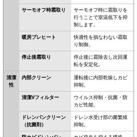
サーモオフ時霜取り
サーモオフ時に霜取りを
行うことで室温低下を抑
制します。
暖房プレヒート
快適性を損なわない霜取
り制御。
停止後霜取り
停止後に霜除去し次回運
転を安定化。
清潔
内部クリーン
運転後に内部乾燥しカビ
性
抑制。
清潔Vフィルター
ウイルス抑制・抗菌・防
カビ性能。
ドレンパンクリーン
ドレン水受け部の菌繁殖
（抗菌剤）
抑制。