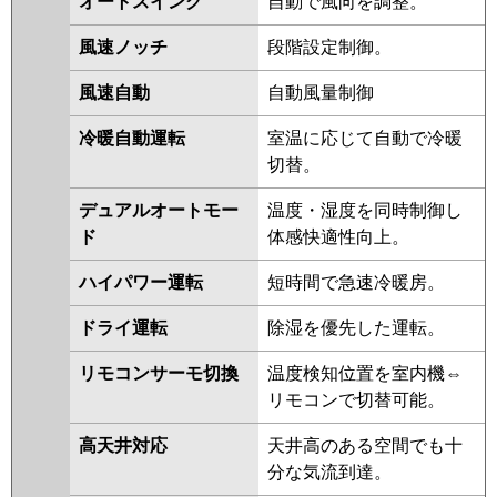
オートスイング
自動で風向を調整。
PLZ-ERMP63LE2
PLZ-ERMP63L2
PLZ-ERMP63LEZ
PLZ-ERMP63LZ
風速ノッチ
段階設定制御。
PLZ-ERMP63LEY
PLZ-ERMP63LY
PLZ-ERMP63LEV
PLZ-ERMP63LV
風速自動
自動風量制御
PLZ-ERMP63LR
冷暖自動運転
室温に応じて自動で冷暖
日立
RCID-GP63RSH9
RCID-GP63RSH8
切替。
RCID-GP63RSH7
RCID-GP63RSH6
RCID-GP63RSH5
RCID-GP63RSH4
デュアルオートモー
温度・湿度を同時制御し
RCID-GP63RSH3
RCID-
ド
体感快適性向上。
GP63RSH2
ハイパワー運転
短時間で急速冷暖房。
三菱重工
FDTWV635HA5SA-rak
ドライ運転
除湿を優先した運転。
FDTWV635HA5SA
FDTWV635H5SA-rak
リモコンサーモ切換
温度検知位置を室内機⇔
FDTWV635H5SA
FDTWV635H5S-
リモコンで切替可能。
rak
FDTWV635H5S
FDTWV635H5S-rakuri-na
高天井対応
天井高のある空間でも十
分な気流到達。
パナソニック
PA-P63L7HNB
PA-P63L7HB
PA-