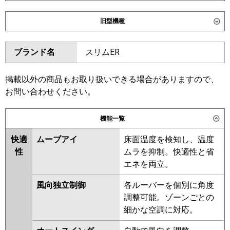
ダイキン
SZRG63CT
SZRG63CNT
旧型機種
東芝
GWSA06314MUB
GWSA06314XU
ダイキン
SZRG63BYT
SZRG63BYNT
ブランド名
スリムER
三菱電機
PLZ-ERMP63LE6
PLZ-
SZRG63BJT
SZRG63BJNT
ERMP63L6
SZRG63BFT
SZRG63BFNT
SZRG63BCT
SZRG63BCNT
掲載以外の商品もお取り扱いできる場合がありますので、
日立
RCID-GP63RSH11
お問い合わせください。
東芝
RWSA06334MUB
RWSA06334MU
三菱重工
FDTWV636H6S
FDTWV636H6S-
RWSA06334XU
RWSA06333MU
機能一覧
rak
RWSA06333XU
AWEA06337M
AWEA06337X
RWSA06333M
快適
ムーブアイ
床面温度を検知し、温度
パナソニック
PA-P63L7HNC
PA-P63L7HC
RWSA06333X
AWEA6357X
性
ムラを抑制。快適性と省
AWEA6357M
AWSA06357M
エネを両立。
AWSA06357X
風向独立制御
各ルーバーを個別に角度
三菱電機
PLZ-ERMP63L5
PLZ-ERMP63LE5
調整可能。ゾーンごとの
PLZ-ERMP63L4
PLZ-ERMP63LE4
細かな空調に対応。
PLZ-ERMP63LE3
PLZ-ERMP63L3