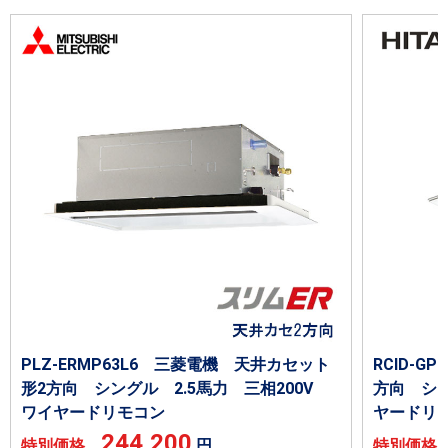
PLZ-ERMP63L6 三菱電機 天井カセット
RCID-G
形2方向 シングル 2.5馬力 三相200V
方向 シン
ワイヤードリモコン
ヤードリ
244,200
特別価格
円
特別価