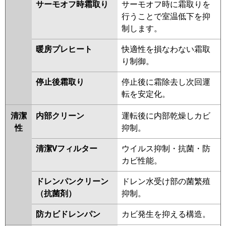
サーモオフ時霜取り
サーモオフ時に霜取りを
行うことで室温低下を抑
制します。
暖房プレヒート
快適性を損なわない霜取
り制御。
停止後霜取り
停止後に霜除去し次回運
転を安定化。
清潔
内部クリーン
運転後に内部乾燥しカビ
性
抑制。
清潔Vフィルター
ウイルス抑制・抗菌・防
カビ性能。
ドレンパンクリーン
ドレン水受け部の菌繁殖
（抗菌剤）
抑制。
防カビドレンパン
カビ発生を抑える構造。