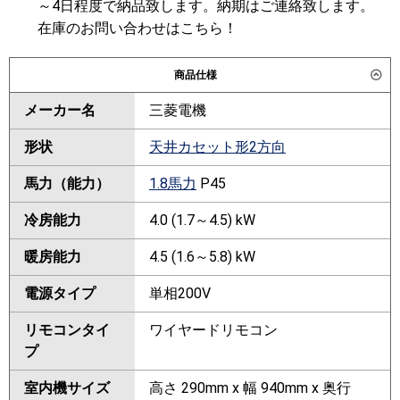
～4日程度で納品致します。納期はご連絡致します。
在庫のお問い合わせはこちら！
商品仕様
メーカー名
三菱電機
形状
天井カセット形2方向
馬力（能力）
1.8馬力
P45
冷房能力
4.0 (1.7～4.5) kW
暖房能力
4.5 (1.6～5.8) kW
電源タイプ
単相200V
リモコンタイ
ワイヤードリモコン
プ
室内機サイズ
高さ 290mm x 幅 940mm x 奥行