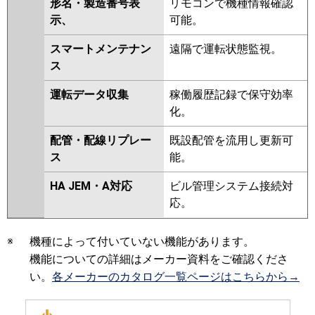
形名・製造番号表
リモコンで機種情報確認
示、
可能。
スマートメンテナン
遠隔で運転状態監視。
ス
運転データ収集
稼働履歴記録で保守効率
化。
配管・配線リプレー
既設配管を流用し更新可
ス
能。
HA JEM・A対応
ビル管理システム接続対
応。
※
機種によって付いていない機能があります。
機能についての詳細はメーカー資料をご確認くださ
い。
各メーカーのカタログ一覧ページはこちらから→