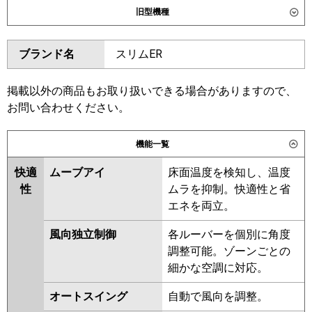
旧型機種
東芝
GWSA04513JXU
ダイキン
SZRG45BYV
SZRG45BYNV
GWSA04513JMUB
ブランド名
スリムER
SZRG45BJV
SZRG45BJNV
三菱電機
PLZ-ERMP45SL6
PLZ-
SZRG45BFV
SZRG45BFNV
ERMP45SLE6
SZRG45BCV
SZRG45BCNV
掲載以外の商品もお取り扱いできる場合がありますので、
お問い合わせください。
日立
RCID-GP45RSHJ11
東芝
RWSA04533JMUB
RWSA04533JXU
RWSA04533JMU
機能一覧
三菱重工
FDTWV456HK6S
RWSA04533JM
RWSA04533JX
FDTWV456HK6S-rak
AWSA04557JX
AWSA04557JM
快適
ムーブアイ
床面温度を検知し、温度
性
ムラを抑制。快適性と省
パナソニック
三菱電機
PLZ-ERMP45SL5
PLZ-
エネを両立。
ERMP45SLE5
PLZ-ERMP45SL4
PLZ-ERMP45SLE4
PLZ-
風向独立制御
各ルーバーを個別に角度
ERMP45SL3
PLZ-ERMP45SLE3
調整可能。ゾーンごとの
PLZ-ERMP45SL2
PLZ-
細かな空調に対応。
ERMP45SLE2
PLZ-ERMP45SLZ
オートスイング
自動で風向を調整。
PLZ-ERMP45SLEZ
PLZ-