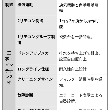
制御
換気連動
換気機器と自動連動運
転。
2リモコン制御
1台を2か所から操作可
能。
1リモコングループ制
複数台を一括管理。
御
工
ドレンアップメカ
排水を持ち上げて排出。
事・
設置自由度向上。
メン
ロングライフ仕様
耐久性向上設計。
テナ
ンス
クリーニングサイン
フィルター清掃時期を通
性
知。
故障診断
エラーコード表示による
自己診断。