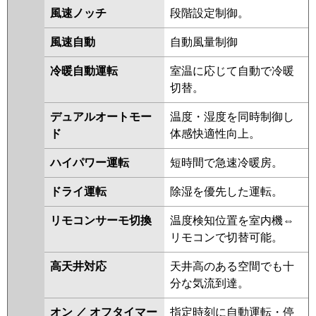
ERMP45SLEY
PLZ-ERMP45SLY
風速ノッチ
段階設定制御。
PLZ-ERMP45SLV
PLZ-
ERMP45SLEV
風速自動
自動風量制御
日立
RCID-GP45RSHJ9
RCID-
冷暖自動運転
室温に応じて自動で冷暖
GP45RSHJ8
RCID-GP45RSHJ7
切替。
RCID-GP45RSHJ6
RCID-
GP45RSHJ5
RCID-GP45RSHJ4
デュアルオートモー
温度・湿度を同時制御し
RCID-GP45RSHJ3
RCID-
ド
体感快適性向上。
GP45RSHJ2
ハイパワー運転
短時間で急速冷暖房。
三菱重工
FDTWV455HKA5SA-rak
ドライ運転
除湿を優先した運転。
FDTWV455HKA5SA
FDTWV455HK5SA-rak
リモコンサーモ切換
温度検知位置を室内機⇔
FDTWV455HK5SA
リモコンで切替可能。
FDTWV455HK5S-rak
FDTWV455HK5S
高天井対応
天井高のある空間でも十
FDTWV455HK5S-rakuri-na
分な気流到達。
パナソニック
オン ／ オフタイマー
指定時刻に自動運転・停