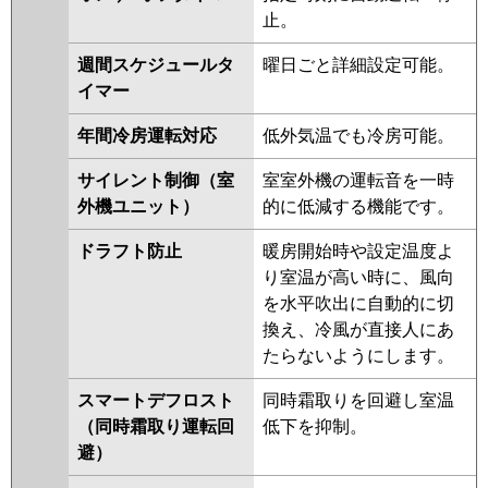
止。
週間スケジュールタ
曜日ごと詳細設定可能。
イマー
年間冷房運転対応
低外気温でも冷房可能。
サイレント制御（室
室室外機の運転音を一時
外機ユニット）
的に低減する機能です。
ドラフト防止
暖房開始時や設定温度よ
り室温が高い時に、風向
を水平吹出に自動的に切
換え、冷風が直接人にあ
たらないようにします。
スマートデフロスト
同時霜取りを回避し室温
（同時霜取り運転回
低下を抑制。
避）