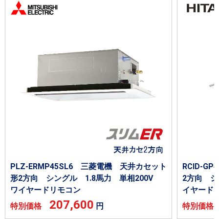
PLZ-ERMP45SL6 三菱電機 天井カセット
RCID-G
形2方向 シングル 1.8馬力 単相200V
2方向 シ
ワイヤードリモコン
イヤード
207,600
特別価格
円
特別価