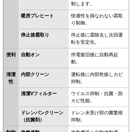
制します。
暖房プレヒート
快適性を損なわない霜取
り制御。
停止後霜取り
停止後に霜除去し次回運
転を安定化。
便利
自動オン
停電復旧後に自動再起
動。
清潔
内部クリーン
運転後に内部乾燥しカビ
性
抑制。
清潔Vフィルター
ウイルス抑制・抗菌・防
カビ性能。
ドレンパンクリーン
ドレン水受け部の菌繁殖
（抗菌剤）
抑制。