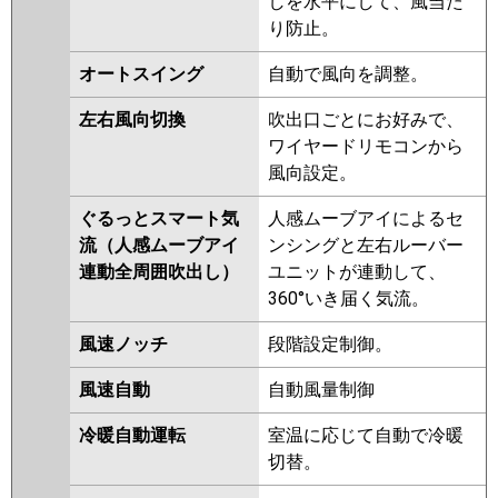
しを水平にして、風当た
PLZ-ERMP45HLE4
PLZ-
り防止。
ERMP45HE4
PLZ-ERMP45H4
PLZ-ERMP45HLE3
PLZ-
オートスイング
自動で風向を調整。
ERMP45HE3
PLZ-ERMP45H3
PLZ-ERMP45H2
PLZ-
左右風向切換
吹出口ごとにお好みで、
ERMP45HLE2
PLZ-ERMP45HE2
ワイヤードリモコンから
PLZ-ERMP45ELEZ
PLZ-
風向設定。
ERMP45EEZ
PLZ-ERMP45EZ
PLZ-ERMP45EEY
PLZ-ERMP45EY
ぐるっとスマート気
人感ムーブアイによるセ
PLZ-ERMP45ELEY
PLZ-
流（人感ムーブアイ
ンシングと左右ルーバー
ERMP45EEV
PLZ-ERMP45EV
連動全周囲吹出し）
ユニットが連動して、
PLZ-ERMP45ELEV
PLZ-
360°いき届く気流。
ERMP45ELER
PLZ-ERMP45EER
風速ノッチ
段階設定制御。
日立
RCI-GP45RSH11
RCI-GP45RSH9
風速自動
自動風量制御
RCI-GP45RSH8
RCI-GP45RSH7
RCI-GP45RSH6
RCI-GP45RSH5
冷暖自動運転
室温に応じて自動で冷暖
RCI-GP45RSH4
RCI-GP45RSH3
切替。
RCI-GP45RSH2