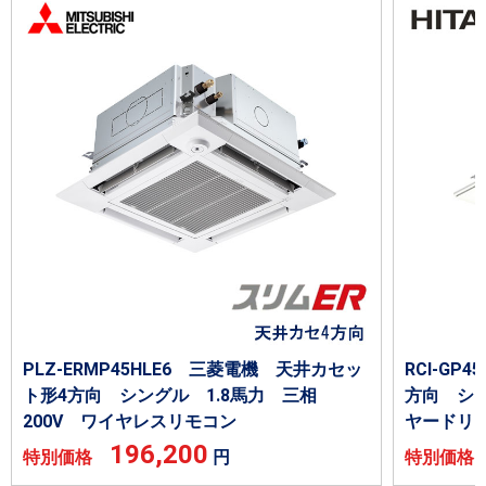
PLZ-ERMP45HLE6 三菱電機 天井カセッ
RCI-GP
ト形4方向 シングル 1.8馬力 三相
方向 シン
200V ワイヤレスリモコン
ヤードリ
196,200
特別価格
円
特別価