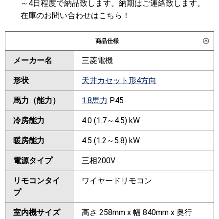
～4日程度で納品致します。納期はご連絡致します。
在庫のお問い合わせはこちら！
商品仕様
メーカー名
三菱電機
形状
天井カセット形4方向
馬力（能力）
1.8馬力
P45
冷房能力
4.0 (1.7～4.5) kW
暖房能力
4.5 (1.2～5.8) kW
電源タイプ
三相200V
リモコンタイ
ワイヤードリモコン
プ
室内機サイズ
高さ 258mm x 幅 840mm x 奥行