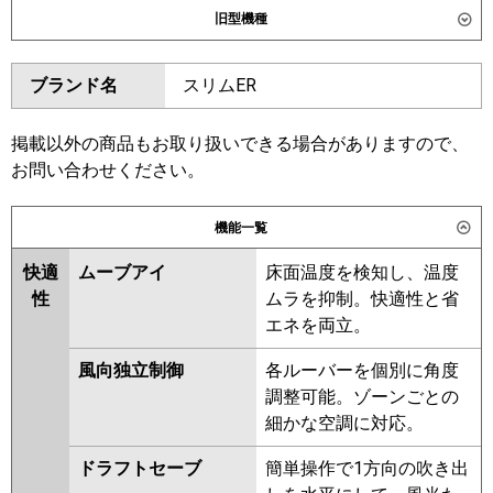
旧型機種
SZRUC45CT
ダイキン
SZRC45BYT
SZRC45BYNT
東芝
GUSA045131XU
GUSA045131MUB
ブランド名
スリムER
SZRUC45BYT
SZRC45BJNT
GUSA04513P1XU
SZRC45BJT
SZRJC45BJT
GUSA04513P1MUB
SZRJC45BFT
SZRC45BFT
掲載以外の商品もお取り扱いできる場合がありますので、
三菱電機
PLZ-ERMP45H6
PLZ-
SZRC45BFNT
SZRC45BCNT
お問い合わせください。
ERMP45HLE6
PLZ-ERMP45HE6
SZRC45BCT
機能一覧
日立
RCI-GP45RSH12
東芝
GUSA04513XU
GUSA04513MUB
GUSA04513PXU
快適
ムーブアイ
床面温度を検知し、温度
三菱重工
FDTV456H6SA
FDTV456H6SA-rak
GUSA04513PMUB
性
ムラを抑制。快適性と省
FDTV456H6SA-airf
RUSA04533MUB
RUSA04533XU
エネを両立。
FDTV456H6SA-osj
RUSA04533MU
RUSA04533M
風向独立制御
各ルーバーを個別に角度
RUSA04533X
AUSA04577X
パナソニック
PA-P45U7HNCX
PA-P45U7HC
調整可能。ゾーンごとの
AUSA04577M
PA-P45U7HNC
細かな空調に対応。
三菱電機
PLZ-ERMP45HLE5
PLZ-
ドラフトセーブ
簡単操作で1方向の吹き出
ERMP45H5
PLZ-ERMP45HE5