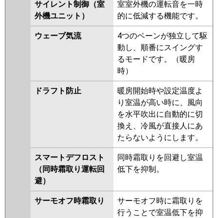
サイレント制御（室
室室外機の運転音を一時
P45U6HN
外機ユニット）
的に低減する機能です。
ウェーブ気流
4つのベーンが独立して駆
動し、順番にスイングす
るモードです。（暖房
時）
ドラフト防止
暖房開始時や設定温度よ
り室温が高い時に、風向
を水平吹出に自動的に切
換え、冷風が直接人にあ
たらないようにします。
スマートデフロスト
同時霜取りを回避し室温
（同時霜取り運転回
低下を抑制。
避）
サーモオフ時霜取り
サーモオフ時に霜取りを
行うことで室温低下を抑