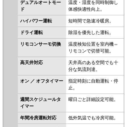
デュアルオートモー
温度・湿度を同時制御し
三菱重工
FDTV456H6S-airf
FDTV456H6S
ド
体感快適性向上。
FDTV456H6S-rak
FDTV456H6S-
osj
FDTV455HA5SA
ハイパワー運転
短時間で急速冷暖房。
FDTV455HA5SA-osj
ドライ運転
除湿を優先した運転。
FDTV455HA5SA-rak
FDTV455HA5SA-airf
リモコンサーモ切換
温度検知位置を室内機⇔
FDTV455H5SA
FDTV455H5SA-osj
リモコンで切替可能。
FDTV455H5SA-rak
FDTV455H5SA-airf
FDTV455H5S-
高天井対応
天井高のある空間でも十
osj
FDTV455H5S-rak
分な気流到達。
FDTV455H5S-airf
FDTV455H5S-
airflex
FDTV455H5S
オン ／ オフタイマー
指定時刻に自動運転・停
FDTV455H5S-rakuri-na
止。
パナソニック
PA-P45U7HNBX
PA-P45U7HNB
週間スケジュールタ
曜日ごと詳細設定可能。
PA-P45U7HB
PA-P45U7HN
PA-
イマー
P45U7H
PA-P45U6CB
PA-
年間冷房運転対応
低外気温でも冷房可能。
P45U6CNB
PA-P45U6HB
PA-
P45U6HNB
PA-P45U6H
PA-