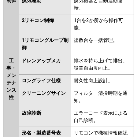
制御
換気連動
換気機器と自動連動運
転。
2リモコン制御
1台を2か所から操作可
能。
1リモコングループ制
複数台を一括管理。
御
工
ドレンアップメカ
排水を持ち上げて排出。
事・
設置自由度向上。
メン
ロングライフ仕様
耐久性向上設計。
テナ
ンス
クリーニングサイン
フィルター清掃時期を通
性
知。
故障診断
エラーコード表示による
自己診断。
形名・製造番号表
リモコンで機種情報確認