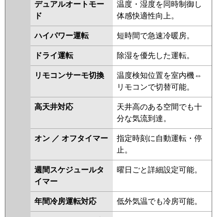
RCI-GP40RSHJ5
RCI-GP40RSHJ4
デュアルオートモー
温度・湿度を同時制御し
RCI-GP40RSHJ3
RCI-GP40RSHJ2
ド
体感快適性向上。
三菱重工
FDTV406HK6S
FDTV406HK6S-
ハイパワー運転
短時間で急速冷暖房。
airf
FDTV406HK6S-rak
ドライ運転
除湿を優先した運転。
FDTV406HK6S-osj
FDTV405HKA5SA-airf
リモコンサーモ切換
温度検知位置を室内機⇔
FDTV405HKA5SA
リモコンで切替可能。
FDTV405HKA5SA-osj
FDTV405HKA5SA-rak
高天井対応
天井高のある空間でも十
FDTV405HK5SA
FDTV405HK5SA-
分な気流到達。
osj
FDTV405HK5SA-rak
FDTV405HK5SA-airf
オン ／ オフタイマー
指定時刻に自動運転・停
FDTV405HK5S-osj
止。
FDTV405HK5S-airf
週間スケジュールタ
曜日ごと詳細設定可能。
FDTV405HK5S-rak
FDTV405HK5S
イマー
FDTV405HK5S-rakuri-na
FDTV405HK5S-airflex
年間冷房運転対応
低外気温でも冷房可能。
パナソニック
PA-P40U7SHNBX
PA-P40U7SHNB