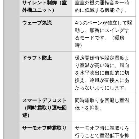
サイレント制御（室
室室外機の運転音を一時
PA-P40U7SHB
PA-P40U7SH
PA-
外機ユニット）
的に低減する機能です。
P40U7SHN
PA-P40U6SCB
PA-
P40U6SCNB
PA-P40U6SHB
PA-
ウェーブ気流
4つのベーンが独立して駆
P40U6SHNB
PA-P40U6SH
PA-
動し、順番にスイングす
P40U6SHN
るモードです。（暖房
時）
ドラフト防止
暖房開始時や設定温度よ
り室温が高い時に、風向
を水平吹出に自動的に切
換え、冷風が直接人にあ
たらないようにします。
スマートデフロスト
同時霜取りを回避し室温
（同時霜取り運転回
低下を抑制。
避）
サーモオフ時霜取り
サーモオフ時に霜取りを
行うことで室温低下を抑