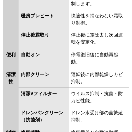
制します。
暖房プレヒート
快適性を損なわない霜取
り制御。
停止後霜取り
停止後に霜除去し次回運
転を安定化。
便利
自動オン
停電復旧後に自動再起
動。
清潔
内部クリーン
運転後に内部乾燥しカビ
性
抑制。
清潔Vフィルター
ウイルス抑制・抗菌・防
カビ性能。
ドレンパンクリーン
ドレン水受け部の菌繁殖
（抗菌剤）
抑制。