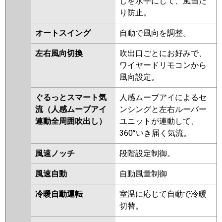
しを水平にして、風当た
PLZ-ERMP40SH4
PLZ-
り防止。
ERMP40SHLE4
PLZ-
ERMP40SHE4
PLZ-ERMP40SHE3
オートスイング
自動で風向を調整。
PLZ-ERMP40SH3
PLZ-
ERMP40SHLE3
PLZ-
左右風向切換
吹出口ごとにお好みで、
ERMP40SHE2
PLZ-ERMP40SH2
ワイヤードリモコンから
PLZ-ERMP40SHLE2
PLZ-
風向設定。
ERMP40SEEZ
PLZ-ERMP40SEZ
PLZ-ERMP40SELEZ
PLZ-
ぐるっとスマート気
人感ムーブアイによるセ
ERMP40SELEY
PLZ-ERMP40SEEY
流（人感ムーブアイ
ンシングと左右ルーバー
PLZ-ERMP40SEY
PLZ-
連動全周囲吹出し）
ユニットが連動して、
ERMP40SELEV
PLZ-
360°いき届く気流。
ERMP40SEEV
PLZ-ERMP40SEV
風速ノッチ
段階設定制御。
PLZ-ERMP40SELER
PLZ-
ERMP40SEER
風速自動
自動風量制御
日立
RCI-GP40RSHJ11
RCI-
冷暖自動運転
室温に応じて自動で冷暖
GP40RSHJ9
RCI-GP40RSHJ8
切替。
RCI-GP40RSHJ7
RCI-GP40RSHJ6