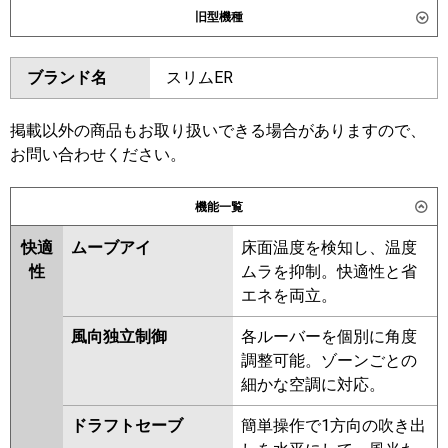
旧型機種
SZRUC40CV
ダイキン
SZRC40BYNV
SZRC40BYV
東芝
GUSA04013J1XU
ブランド名
スリムER
SZRUC40BYV
SZRC40BJV
GUSA04013J1MUB
SZRC40BJNV
SZRJC40BJV
GUSA04013JP1MUB
SZRJC40BFV
SZRC40BFV
掲載以外の商品もお取り扱いできる場合がありますので、
GUSA04013JP1XU
SZRC40BFNV
SZRC40BCNV
お問い合わせください。
三菱電機
PLZ-ERMP40SHLE6
PLZ-
SZRC40BCV
ERMP40SHE6
PLZ-ERMP40SH6
機能一覧
東芝
GUSA04013JMUB
GUSA04013JXU
日立
RCI-GP40RSHJ12
GUSA04013JPXU
快適
ムーブアイ
床面温度を検知し、温度
GUSA04013JPMUB
性
ムラを抑制。快適性と省
三菱重工
FDTV406HK6SA
FDTV406HK6SA-
RUSA04033JMUB
エネを両立。
airf
FDTV406HK6SA-osj
RUSA04033JMU
RUSA04033JXU
FDTV406HK6SA-rak
風向独立制御
各ルーバーを個別に角度
RUSA04033JM
RUSA04033JX
調整可能。ゾーンごとの
AUSA04077JX
AUSA04077JM
パナソニック
PA-P40U7SHNCX
PA-P40U7SHNC
細かな空調に対応。
PA-P40U7SHC
三菱電機
PLZ-ERMP40SHLE5
PLZ-
ドラフトセーブ
簡単操作で1方向の吹き出
ERMP40SHE5
PLZ-ERMP40SH5