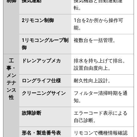
制御
換気連動
換気機器と自動連動運
転。
2リモコン制御
1台を2か所から操作可
能。
1リモコングループ制
複数台を一括管理。
御
工
ドレンアップメカ
排水を持ち上げて排出。
事・
設置自由度向上。
メン
ロングライフ仕様
耐久性向上設計。
テナ
ンス
クリーニングサイン
フィルター清掃時期を通
性
知。
故障診断
エラーコード表示による
自己診断。
形名・製造番号表
リモコンで機種情報確認