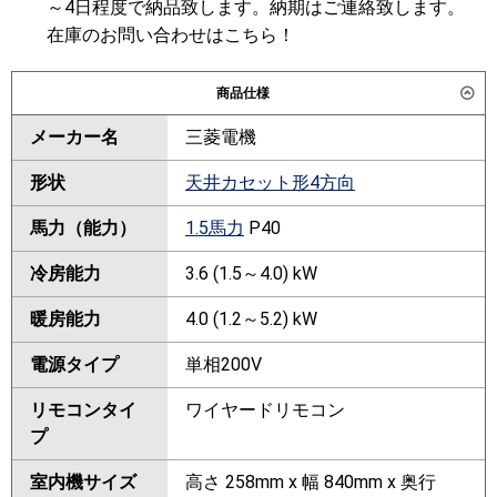
～4日程度で納品致します。納期はご連絡致します。
在庫のお問い合わせはこちら！
商品仕様
メーカー名
三菱電機
形状
天井カセット形4方向
馬力（能力）
1.5馬力
P40
冷房能力
3.6 (1.5～4.0) kW
暖房能力
4.0 (1.2～5.2) kW
電源タイプ
単相200V
リモコンタイ
ワイヤードリモコン
プ
室内機サイズ
高さ 258mm x 幅 840mm x 奥行