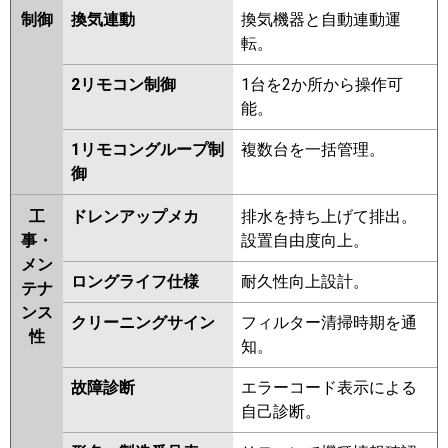
制御
換気連動
換気機器と自動連動運
転。
2リモコン制御
1台を2か所から操作可
能。
1リモコングループ制
複数台を一括管理。
御
工
ドレンアップメカ
排水を持ち上げて排出。
事・
設置自由度向上。
メン
ロングライフ仕様
耐久性向上設計。
テナ
ンス
クリーニングサイン
フィルター清掃時期を通
性
知。
故障診断
エラーコード表示による
自己診断。