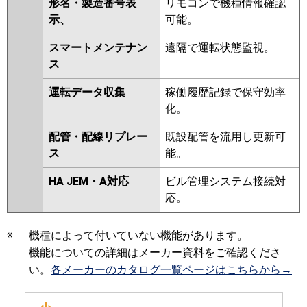
形名・製造番号表
リモコンで機種情報確認
示、
可能。
スマートメンテナン
遠隔で運転状態監視。
ス
運転データ収集
稼働履歴記録で保守効率
化。
配管・配線リプレー
既設配管を流用し更新可
ス
能。
HA JEM・A対応
ビル管理システム接続対
応。
※
機種によって付いていない機能があります。
機能についての詳細はメーカー資料をご確認くださ
い。
各メーカーのカタログ一覧ページはこちらから→