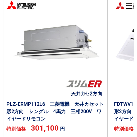
PLZ-ERMP112L6 三菱電機 天井カセット
FDTWV
形2方向 シングル 4馬力 三相200V ワ
形2方向 
イヤードリモコン
イヤード
301,100
特別価格
円
特別価