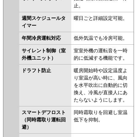
PLZ-HRMP112LFV
PLZ-
止。
HRMP112LV
PLZ-ERMP112LEW
PLZ-ERMP112LW
PLZ-
週間スケジュールタ
曜日ごと詳細設定可能。
ERMP112LEV
PLZ-ERMP112LV
イマー
PLZ-ERMP112LER
年間冷房運転対応
低外気温でも冷房可能。
日立
RCID-GP112RHN4
RCID-
サイレント制御（室
室室外機の運転音を一時
GP112RSH9
RCID-GP112RHN3
外機ユニット）
的に低減する機能です。
RCID-GP112RSH8
RCID-
GP112RHN2
RCID-GP112RSH7
ドラフト防止
暖房開始時や設定温度よ
RCID-GP112RHN1
RCID-
り室温が高い時に、風向
GP112RSH6
RCID-GP112RSH5
を水平吹出に自動的に切
RCID-GP112RHN
RCID-
換え、冷風が直接人にあ
GP112RSH4
RCID-AP112HN11
たらないようにします。
RCID-GP112RSH3
RCID-
GP112RSH2
スマートデフロスト
同時霜取りを回避し室温
（同時霜取り運転回
低下を抑制。
三菱重工
FDTWK1125H5SA-rak
避）
FDTWK1125H5SA