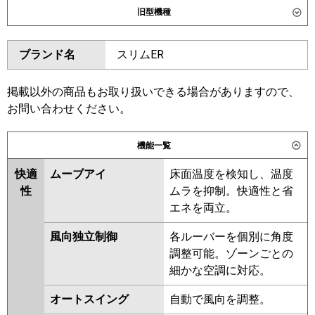
旧型機種
SDRG112BB
SDRG112BBN
ダイキン
SZRG112BY
SZRG112BYN
東芝
GWHA11211MUB
GWHA11211XU
ブランド名
スリムER
SZRG112BJ
SZRG112BJN
GWSA11214MUB
GWSA11214XU
SDRG112B
SDRG112BN
三菱電機
PLZ-HRMP112LF6
PLZ-
SZRG112BF
SZRG112BFN
掲載以外の商品もお取り扱いできる場合がありますので、
HRMP112L6
PLZ-ERMP112L6
SZRG112BCN
SZRG112BC
お問い合わせください。
PLZ-ERMP112LE6
東芝
RWSA11234XU
RWSA11234MUB
機能一覧
日立
RCID-GP112RHN5
RCID-
RWHA11231MUB
GP112RSH11
RWSA11233MUB
RWHA11231MU
快適
ムーブアイ
床面温度を検知し、温度
RWHA11231XU
RWSA11233XU
性
ムラを抑制。快適性と省
三菱重工
FDTWV1126H6S
RWSA11233MU
RWHA11231M
エネを両立。
FDTWV1126H6S-rak
RWHA11231X
RWSA11233M
風向独立制御
各ルーバーを個別に角度
RWSA11233X
RWHA11221M
パナソニック
PA-P112L7KC
PA-P112L7KNC
調整可能。ゾーンごとの
RWHA11221X
AWHA11254M
PA-P112L7HC
PA-P112L7HNC
細かな空調に対応。
AWHA11254M-R
AWHA11254X
AWHA11254X-R
RWSA11223M
オートスイング
自動で風向を調整。
RWSA11223X
AWEA11257M