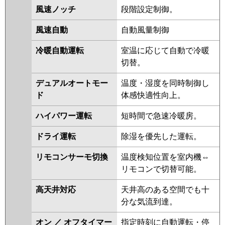
AWEA11257X
AWSA11257M
風速ノッチ
段階設定制御。
AWSA11257X
風速自動
自動風量制御
三菱電機
PLZ-HRMP112LF5
PLZ-
HRMP112L5
PLZ-ERMP112L5
冷暖自動運転
室温に応じて自動で冷暖
PLZ-ERMP112LE5
PLZ-
切替。
HRMP112LF4
PLZ-HRMP112L4
デュアルオートモー
温度・湿度を同時制御し
PLZ-ERMP112LE4
PLZ-
ド
体感快適性向上。
ERMP112L4
PLZ-HRMP112L3
PLZ-HRMP112LF3
PLZ-
ハイパワー運転
短時間で急速冷暖房。
ERMP112LE3
PLZ-ERMP112L3
PLZ-HRMP112L2
PLZ-
ドライ運転
除湿を優先した運転。
HRMP112LF2
PLZ-ERMP112LE2
リモコンサーモ切換
温度検知位置を室内機⇔
PLZ-ERMP112L2
PLZ-
リモコンで切替可能。
HRMP112LFZ
PLZ-HRMP112LZ
PLZ-ERMP112LZ
PLZ-
高天井対応
天井高のある空間でも十
ERMP112LEZ
PLZ-HRMP112LFY
分な気流到達。
PLZ-HRMP112LY
PLZ-
ERMP112LEY
PLZ-ERMP112LY
オン ／ オフタイマー
指定時刻に自動運転・停