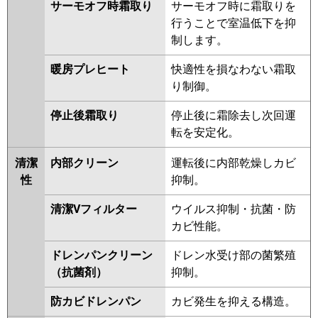
FDTWV1125HA5SA-rak
サーモオフ時霜取り
サーモオフ時に霜取りを
FDTWV1125HA5SA
行うことで室温低下を抑
FDTWK1125H5S-rak
制します。
FDTWK1125H5S
暖房プレヒート
快適性を損なわない霜取
FDTWV1125HA5S-rak
り制御。
FDTWV1125HA5S-rakuri-na
FDTWV1125HA5S
停止後霜取り
停止後に霜除去し次回運
転を安定化。
パナソニック
PA-P112L7KB
PA-P112L7KNB
PA-P112L7HB
PA-P112L7HNB
清潔
内部クリーン
運転後に内部乾燥しカビ
PA-P112L7KA
PA-P112L7KNA
性
抑制。
PA-P112L7HA
PA-P112L7HNA
PA-P112L7K
PA-P112L7KN
PA-
清潔Vフィルター
ウイルス抑制・抗菌・防
P112L7H
PA-P112L7HN
PA-
カビ性能。
P112L6KB
PA-P112L6KNB
PA-
P112L6HB
PA-P112L6HNB
PA-
ドレンパンクリーン
ドレン水受け部の菌繁殖
P112L6KA
PA-P112L6KN1
PA-
（抗菌剤）
抑制。
P112L6HA
PA-P112L6HN1
PA-
防カビドレンパン
カビ発生を抑える構造。
P112L6H
PA-P112L6HN