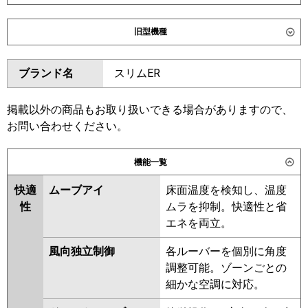
ダイキン
SZRC112CN
SZRC112C
旧型機種
SZRUC112C
SDRC112BB
SDRC112BBN
SDRUC112BB
ダイキン
SZRC112BY
SZRC112BYN
ブランド名
スリムER
SZRUC112BY
SZRC112BJ
東芝
GUHA112111XU
GUHA112111MUB
SZRC112BJN
SZRJC112BJ
GUEA112121MUB
GUEA112121XU
SZRJC112BF
SDRC112B
掲載以外の商品もお取り扱いできる場合がありますので、
GUSA112141MUB
GUSA112141XU
SDRC112BN
SZRC112BF
お問い合わせください。
GUSA11214P1MUB
SZRC112BFN
SZRC112BC
GUSA11214P1XU
SZRC112BCN
機能一覧
三菱電機
PLZ-HRMP112H6
PLZ-
東芝
GUHA11211MUB
GUHA11211XU
HRMP112HFG6
PLZ-
快適
ムーブアイ
床面温度を検知し、温度
GUEA11212XU
GUEA11212MUB
HRMP112HBF6
PLZ-
性
ムラを抑制。快適性と省
GUSA11214MUB
GUSA11214XU
HRMP112HF6
PLZ-ERMP112H6
エネを両立。
GUSA11214PMUB
PLZ-ERMP112HLE6
風向独立制御
各ルーバーを個別に角度
GUSA11214PXU
RUEA11232MUB
日立
RCI-GP112RHN6
RCI-
調整可能。ゾーンごとの
RUEA11232XU
RUSA11234XU
GP112RSH12
細かな空調に対応。
RUSA11234MUB
RUHA11231MUB
RUEA11231MUB
RUSA11233MUB