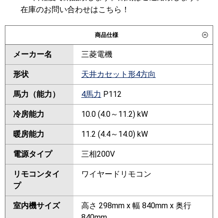
在庫のお問い合わせはこちら！
商品仕様
メーカー名
三菱電機
形状
天井カセット形4方向
馬力（能力）
4馬力
P112
冷房能力
10.0 (4.0～11.2) kW
暖房能力
11.2 (4.4～14.0) kW
電源タイプ
三相200V
リモコンタイ
ワイヤードリモコン
プ
室内機サイズ
高さ 298mm x 幅 840mm x 奥行
840mm