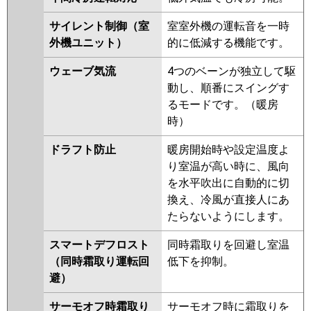
HRMP112EFY
PLZ-HRMP112EY
サイレント制御（室
室室外機の運転音を一時
PLZ-ERMP112EEY
PLZ-
外機ユニット）
的に低減する機能です。
ERMP112EY
PLZ-ERMP112ELEY
PLZ-HRMP112EFGV
PLZ-
ウェーブ気流
4つのベーンが独立して駆
HRMP112EFV
PLZ-HRMP112EV
動し、順番にスイングす
PLZ-ERMP112EEW
PLZ-
るモードです。（暖房
ERMP112EW
PLZ-ERMP112ELEW
時）
PLZ-ERMP112EEV
PLZ-
ERMP112EV
PLZ-ERMP112ELEV
ドラフト防止
暖房開始時や設定温度よ
PLZ-ERMP112EER
PLZ-
り室温が高い時に、風向
ERMP112ER
PLZ-ERMP112ELER
を水平吹出に自動的に切
換え、冷風が直接人にあ
日立
RCI-GP112RHN5
RCI-
たらないようにします。
GP112RSH11
RCI-GP112RHN4
RCI-GP112RSH9
RCI-GP112RHN3
スマートデフロスト
同時霜取りを回避し室温
RCI-GP112RSH8
RCI-GP112RHN2
（同時霜取り運転回
低下を抑制。
RCI-GP112RSH7
RCI-GP112RHN1
避）
RCI-GP112RSH6
RCI-GP112RSH5
サーモオフ時霜取り
サーモオフ時に霜取りを