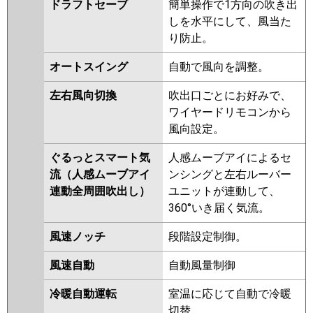
三菱重工
FDTV1126H6SA-rak
ドラフトセーブ
簡単操作で1方向の吹き出
RUHA11231MU
RUHA11231XU
FDTV1126H6SA-airf
しを水平にして、風当た
RUEA11231MU
RUEA11231XU
FDTV1126H6SA
FDTV1126H6SA-
り防止。
RUSA11233MU
RUSA11233XU
osj
RUEA11231M
RUEA11231X
オートスイング
自動で風向を調整。
RUHA11231M
RUHA11231X
パナソニック
PA-P112U7KNCX
PA-P112U7KC
AUHA11274M
AUHA11274M-R
左右風向切換
吹出口ごとにお好みで、
PA-P112U7KNC
PA-P112U7HNC
AUHA11274X
AUHA11274X-R
ワイヤードリモコンから
PA-P112U7HNCX
PA-P112U7HC
AUEA11237M
AUEA11237X
風向設定。
RUSA11233M
RUSA11233X
ぐるっとスマート気
人感ムーブアイによるセ
AUEA11277M
AUEA11277X
流（人感ムーブアイ
ンシングと左右ルーバー
AUSA11277M
AUSA11277X
連動全周囲吹出し）
ユニットが連動して、
三菱電機
PLZ-HRMP112H5
PLZ-
360°いき届く気流。
HRMP112HBF5
PLZ-
風速ノッチ
段階設定制御。
HRMP112HF5
PLZ-
HRMP112HFG5
PLZ-
風速自動
自動風量制御
ERMP112HLE5
PLZ-
ERMP112HE5
PLZ-ERMP112H5
冷暖自動運転
室温に応じて自動で冷暖
PLZ-HRMP112HBF4
PLZ-
切替。