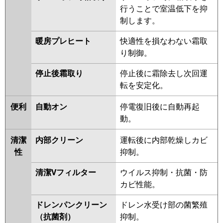
RCI-GP112RHN
RCI-GP112RSH4
行うことで室温低下を抑
RCI-AP112HN9
RCI-GP112RSH3
制します。
RCI-GP112RSH2
暖房プレヒート
快適性を損なわない霜取
三菱重工
FDTV1126H6S-airf
FDTV1126H6S
り制御。
FDTV1126H6S-osj
FDTV1126H6S-rak
停止後霜取り
停止後に霜除去し次回運
FDTK1125H5SA-osj
転を安定化。
FDTK1125H5SA-rak
FDTK1125H5SA-airf
便利
自動オン
停電復旧後に自動再起
FDTK1125H5SA
動。
FDTV1125HA5SA-osj
FDTV1125HA5SA-rak
清潔
内部クリーン
運転後に内部乾燥しカビ
FDTV1125HA5SA-airf
性
抑制。
FDTV1125HA5SA
FDTK1125H5S
清潔Vフィルター
ウイルス抑制・抗菌・防
FDTK1125H5S-osj
カビ性能。
FDTK1125H5S-rak
FDTK1125H5S-airf
ドレンパンクリーン
ドレン水受け部の菌繁殖
FDTV1125HA5S-osj
（抗菌剤）
抑制。