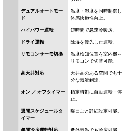
HRMP112HF4
PLZ-HRMP112H4
デュアルオートモー
温度・湿度を同時制御し
PLZ-HRMP112HFG4
PLZ-
ド
体感快適性向上。
ERMP112H4
PLZ-ERMP112HLE4
PLZ-ERMP112HE4
PLZ-
ハイパワー運転
短時間で急速冷暖房。
HRMP112HFG3
PLZ-
HRMP112HF3
PLZ-HRMP112H3
ドライ運転
除湿を優先した運転。
PLZ-ERMP112H3
PLZ-
ERMP112HLE3
PLZ-
リモコンサーモ切換
温度検知位置を室内機⇔
ERMP112HE3
PLZ-
リモコンで切替可能。
HRMP112HFG2
PLZ-
高天井対応
天井高のある空間でも十
HRMP112HF2
PLZ-HRMP112H2
分な気流到達。
PLZ-ERMP112HE2
PLZ-
ERMP112H2
PLZ-ERMP112HLE2
オン ／ オフタイマー
指定時刻に自動運転・停
PLZ-HRMP112EZ
PLZ-
止。
HRMP112EFGZ
PLZ-
HRMP112EFZ
PLZ-ERMP112EEZ
週間スケジュールタ
曜日ごと詳細設定可能。
PLZ-ERMP112EZ
PLZ-
イマー
ERMP112ELEZ
PLZ-
年間冷房運転対応
低外気温でも冷房可能。
HRMP112EFGY
PLZ-