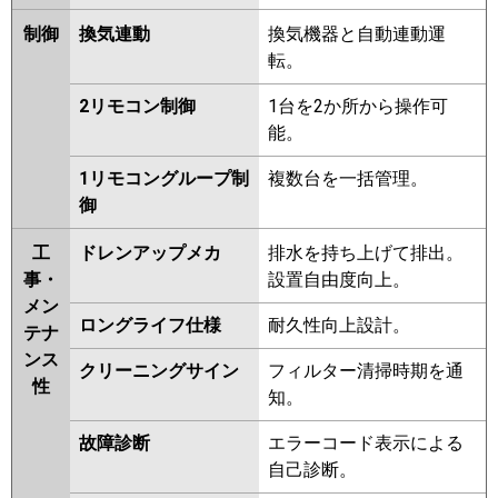
FDTV1125HA5S-rak
FDTV1125HA5S-airf
制御
換気連動
換気機器と自動連動運
FDTV1125HA5S-airflex
転。
FDTV1125HA5S
FDTV1125HA5S-
2リモコン制御
1台を2か所から操作可
rakuri-na
能。
パナソニック
PA-P112U7KNBX
PA-
1リモコングループ制
複数台を一括管理。
P112U7HNBX
PA-P112U7KB
PA-
御
P112U7KNB
PA-P112U7HB
PA-
P112U7HNB
PA-P112U7K
PA-
工
ドレンアップメカ
排水を持ち上げて排出。
P112U7KN
PA-P112U7H
PA-
事・
設置自由度向上。
P112U7HN
PA-P112U6KB
PA-
メン
P112U6KNB
PA-P112U6CB
PA-
ロングライフ仕様
耐久性向上設計。
テナ
P112U6CNB
PA-P112U6HB
PA-
ンス
P112U6HNB
PA-P112U6K
PA-
クリーニングサイン
フィルター清掃時期を通
性
P112U6KN
PA-P112U6H
PA-
知。
P112U6HN
故障診断
エラーコード表示による
自己診断。