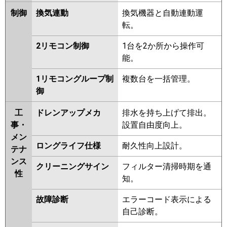
FDTV1125HA5S-airflex
制御
換気連動
換気機器と自動連動運
FDTV1125HA5S
FDTV1125HA5S-
転。
rakuri-na
2リモコン制御
1台を2か所から操作可
パナソニック
PA-P112U7KNBX
PA-
能。
P112U7HNBX
PA-P112U7KB
PA-
1リモコングループ制
複数台を一括管理。
P112U7KNB
PA-P112U7HB
PA-
御
P112U7HNB
PA-P112U7K
PA-
P112U7KN
PA-P112U7H
PA-
工
ドレンアップメカ
排水を持ち上げて排出。
P112U7HN
PA-P112U6KB
PA-
事・
設置自由度向上。
P112U6KNB
PA-P112U6CB
PA-
メン
P112U6CNB
PA-P112U6HB
PA-
ロングライフ仕様
耐久性向上設計。
テナ
P112U6HNB
PA-P112U6K
PA-
ンス
P112U6KN
PA-P112U6H
PA-
クリーニングサイン
フィルター清掃時期を通
性
P112U6HN
知。
故障診断
エラーコード表示による
自己診断。