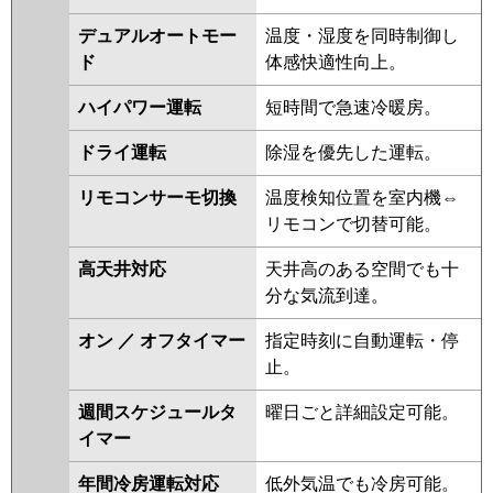
HRMP112HF4
PLZ-HRMP112H4
デュアルオートモー
温度・湿度を同時制御し
PLZ-HRMP112HFG4
PLZ-
ド
体感快適性向上。
ERMP112H4
PLZ-ERMP112HLE4
PLZ-ERMP112HE4
PLZ-
ハイパワー運転
短時間で急速冷暖房。
HRMP112HFG3
PLZ-
HRMP112HF3
PLZ-HRMP112H3
ドライ運転
除湿を優先した運転。
PLZ-ERMP112H3
PLZ-
ERMP112HLE3
PLZ-
リモコンサーモ切換
温度検知位置を室内機⇔
ERMP112HE3
PLZ-
リモコンで切替可能。
HRMP112HFG2
PLZ-
高天井対応
天井高のある空間でも十
HRMP112HF2
PLZ-HRMP112H2
分な気流到達。
PLZ-ERMP112H2
PLZ-
ERMP112HLE2
PLZ-HRMP112EZ
オン ／ オフタイマー
指定時刻に自動運転・停
PLZ-HRMP112EFGZ
PLZ-
止。
HRMP112EFZ
PLZ-ERMP112EEZ
PLZ-ERMP112EZ
PLZ-
週間スケジュールタ
曜日ごと詳細設定可能。
ERMP112ELEZ
PLZ-
イマー
HRMP112EFGY
PLZ-
年間冷房運転対応
低外気温でも冷房可能。
HRMP112EFY
PLZ-HRMP112EY