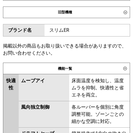
ダイキン
SZRC112CN
SZRC112C
旧型機種
SZRUC112C
SDRC112BB
SDRC112BBN
SDRUC112BB
ダイキン
SZRC112BY
SZRC112BYN
ブランド名
スリムER
SZRUC112BY
SZRC112BJ
東芝
GUHA112111XU
GUHA112111MUB
SZRC112BJN
SZRJC112BJ
GUEA112121MUB
GUEA112121XU
SZRJC112BF
SDRC112B
掲載以外の商品もお取り扱いできる場合がありますので、
GUSA112141MUB
GUSA112141XU
SDRC112BN
SZRC112BF
お問い合わせください。
GUSA11214P1MUB
SZRC112BFN
SZRC112BC
GUSA11214P1XU
SZRC112BCN
機能一覧
三菱電機
PLZ-HRMP112H6
PLZ-
東芝
GUHA11211MUB
GUHA11211XU
HRMP112HFG6
PLZ-
快適
ムーブアイ
床面温度を検知し、温度
GUEA11212XU
GUEA11212MUB
HRMP112HBF6
PLZ-
性
ムラを抑制。快適性と省
GUSA11214MUB
GUSA11214XU
HRMP112HF6
PLZ-ERMP112H6
エネを両立。
GUSA11214PMUB
PLZ-ERMP112HLE6
PLZ-
風向独立制御
各ルーバーを個別に角度
GUSA11214PXU
RUEA11232MUB
ERMP112HE6
調整可能。ゾーンごとの
RUEA11232XU
RUSA11234XU
日立
RCI-GP112RHN6
RCI-
細かな空調に対応。
RUSA11234MUB
RUHA11231MUB
GP112RSH12
RUEA11231MUB
RUSA11233MUB