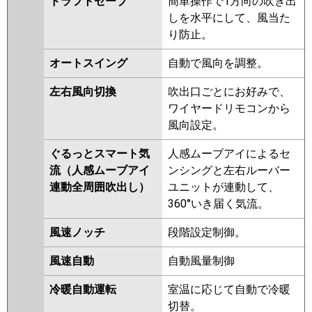
ドラフトセーブ
簡単操作で1方向の吹き出
RUHA11231MU
RUHA11231XU
三菱重工
FDTV1126H6SA-rak
しを水平にして、風当た
RUEA11231MU
RUEA11231XU
FDTV1126H6SA-airf
り防止。
RUSA11233MU
RUSA11233XU
FDTV1126H6SA
FDTV1126H6SA-
RUEA11231M
RUEA11231X
オートスイング
自動で風向を調整。
osj
RUHA11231M
RUHA11231X
AUHA11274M
AUHA11274M-R
左右風向切換
吹出口ごとにお好みで、
パナソニック
PA-P112U7KNCX
PA-P112U7KC
AUHA11274X
AUHA11274X-R
ワイヤードリモコンから
PA-P112U7KNC
PA-P112U7HNC
AUEA11237M
AUEA11237X
風向設定。
PA-P112U7HNCX
PA-P112U7HC
RUSA11233M
RUSA11233X
ぐるっとスマート気
人感ムーブアイによるセ
AUEA11277M
AUEA11277X
流（人感ムーブアイ
ンシングと左右ルーバー
AUSA11277M
AUSA11277X
連動全周囲吹出し）
ユニットが連動して、
三菱電機
PLZ-HRMP112H5
PLZ-
360°いき届く気流。
HRMP112HBF5
PLZ-
風速ノッチ
段階設定制御。
HRMP112HF5
PLZ-
HRMP112HFG5
PLZ-
風速自動
自動風量制御
ERMP112HLE5
PLZ-
ERMP112HE5
PLZ-ERMP112H5
冷暖自動運転
室温に応じて自動で冷暖
PLZ-HRMP112HBF4
PLZ-
切替。