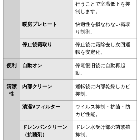
行うことで室温低下を抑
RCI-GP112RSH2
制します。
三菱重工
FDTV1126H6S-airf
FDTV1126H6S
暖房プレヒート
快適性を損なわない霜取
FDTV1126H6S-osj
り制御。
FDTV1126H6S-rak
FDTK1125H5SA-osj
停止後霜取り
停止後に霜除去し次回運
FDTK1125H5SA-rak
転を安定化。
FDTK1125H5SA-airf
FDTK1125H5SA
便利
自動オン
停電復旧後に自動再起
FDTV1125HA5SA-osj
動。
FDTV1125HA5SA-rak
FDTV1125HA5SA-airf
清潔
内部クリーン
運転後に内部乾燥しカビ
FDTV1125HA5SA
FDTK1125H5S
性
抑制。
FDTK1125H5S-osj
清潔Vフィルター
ウイルス抑制・抗菌・防
FDTK1125H5S-rak
カビ性能。
FDTK1125H5S-airf
FDTV1125HA5S-osj
ドレンパンクリーン
ドレン水受け部の菌繁殖
FDTV1125HA5S-rak
（抗菌剤）
抑制。
FDTV1125HA5S-airf