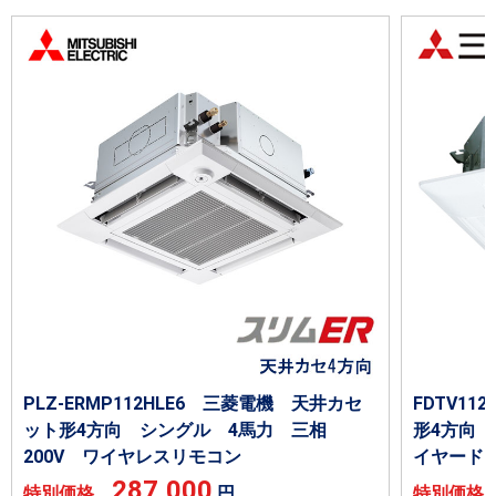
PLZ-ERMP112HLE6 三菱電機 天井カセ
FDTV1
ット形4方向 シングル 4馬力 三相
形4方向 
200V ワイヤレスリモコン
イヤード
287,000
特別価格
円
特別価