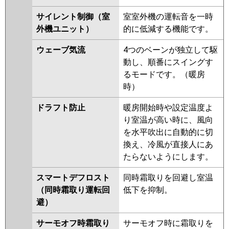
PLZ-ERMP112EEY
PLZ-
サイレント制御（室
室室外機の運転音を一時
ERMP112EY
PLZ-ERMP112ELEY
外機ユニット）
的に低減する機能です。
PLZ-HRMP112EFGV
PLZ-
HRMP112EFV
PLZ-HRMP112EV
ウェーブ気流
4つのベーンが独立して駆
PLZ-ERMP112EEW
PLZ-
動し、順番にスイングす
ERMP112EW
PLZ-ERMP112ELEW
るモードです。（暖房
PLZ-ERMP112EEV
PLZ-
時）
ERMP112EV
PLZ-ERMP112ELEV
PLZ-ERMP112EER
PLZ-
ドラフト防止
暖房開始時や設定温度よ
ERMP112ER
PLZ-ERMP112ELER
り室温が高い時に、風向
を水平吹出に自動的に切
日立
RCI-GP112RHN5
RCI-
換え、冷風が直接人にあ
GP112RSH11
RCI-GP112RHN4
たらないようにします。
RCI-GP112RSH9
RCI-GP112RHN3
RCI-GP112RSH8
RCI-GP112RHN2
スマートデフロスト
同時霜取りを回避し室温
RCI-GP112RSH7
RCI-GP112RHN1
（同時霜取り運転回
低下を抑制。
RCI-GP112RSH6
RCI-GP112RSH5
避）
RCI-GP112RHN
RCI-GP112RSH4
サーモオフ時霜取り
サーモオフ時に霜取りを
RCI-AP112HN9
RCI-GP112RSH3