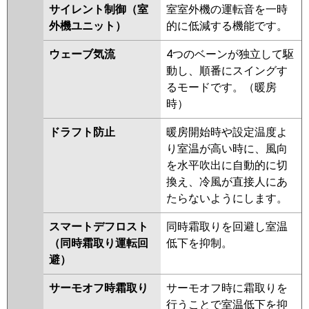
サイレント制御（室
室室外機の運転音を一時
PLZ-ERMP112EEY
PLZ-
外機ユニット）
的に低減する機能です。
ERMP112EY
PLZ-ERMP112ELEY
PLZ-HRMP112EFGV
PLZ-
ウェーブ気流
4つのベーンが独立して駆
HRMP112EFV
PLZ-HRMP112EV
動し、順番にスイングす
PLZ-ERMP112EEW
PLZ-
るモードです。（暖房
ERMP112EW
PLZ-ERMP112ELEW
時）
PLZ-ERMP112EEV
PLZ-
ERMP112EV
PLZ-ERMP112ELEV
ドラフト防止
暖房開始時や設定温度よ
PLZ-ERMP112EER
PLZ-
り室温が高い時に、風向
ERMP112ER
PLZ-ERMP112ELER
を水平吹出に自動的に切
換え、冷風が直接人にあ
日立
RCI-GP112RHN5
RCI-
たらないようにします。
GP112RSH11
RCI-GP112RHN4
RCI-GP112RSH9
RCI-GP112RHN3
スマートデフロスト
同時霜取りを回避し室温
RCI-GP112RSH8
RCI-GP112RHN2
（同時霜取り運転回
低下を抑制。
RCI-GP112RSH7
RCI-GP112RHN1
避）
RCI-GP112RSH6
RCI-GP112RSH5
サーモオフ時霜取り
サーモオフ時に霜取りを
RCI-GP112RHN
RCI-GP112RSH4
行うことで室温低下を抑