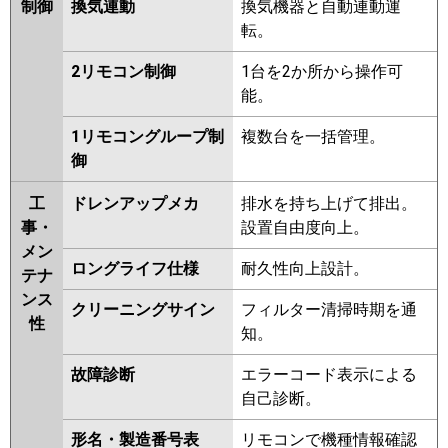
FDTV1125HA5S-airf
制御
換気連動
換気機器と自動連動運
FDTV1125HA5S-airflex
転。
FDTV1125HA5S
FDTV1125HA5S-
2リモコン制御
1台を2か所から操作可
rakuri-na
能。
パナソニック
PA-P112U7KNBX
PA-
1リモコングループ制
複数台を一括管理。
P112U7HNBX
PA-P112U7KB
PA-
御
P112U7KNB
PA-P112U7HB
PA-
P112U7HNB
PA-P112U7K
PA-
工
ドレンアップメカ
排水を持ち上げて排出。
P112U7KN
PA-P112U7H
PA-
事・
設置自由度向上。
P112U7HN
PA-P112U6KB
PA-
メン
P112U6KNB
PA-P112U6CB
PA-
ロングライフ仕様
耐久性向上設計。
テナ
P112U6CNB
PA-P112U6HB
PA-
ンス
P112U6HNB
PA-P112U6K
PA-
クリーニングサイン
フィルター清掃時期を通
性
P112U6KN
PA-P112U6H
PA-
知。
P112U6HN
故障診断
エラーコード表示による
自己診断。
形名・製造番号表
リモコンで機種情報確認