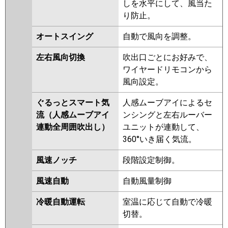
三菱重工
FDTV1126H6SA-rak
しを水平にして、風当た
RUEA11231MU
RUEA11231XU
FDTV1126H6SA-airf
り防止。
RUSA11233MU
RUSA11233XU
FDTV1126H6SA
FDTV1126H6SA-
RUEA11231M
RUEA11231X
オートスイング
自動で風向を調整。
osj
RUHA11231M
RUHA11231X
AUHA11274M
AUHA11274M-R
左右風向切換
吹出口ごとにお好みで、
パナソニック
PA-P112U7KNCX
PA-P112U7KC
AUHA11274X
AUHA11274X-R
ワイヤードリモコンから
PA-P112U7KNC
PA-P112U7HNC
AUEA11237M
AUEA11237X
風向設定。
PA-P112U7HNCX
PA-P112U7HC
RUSA11233M
RUSA11233X
ぐるっとスマート気
人感ムーブアイによるセ
AUEA11277M
AUEA11277X
流（人感ムーブアイ
ンシングと左右ルーバー
AUSA11277M
AUSA11277X
連動全周囲吹出し）
ユニットが連動して、
三菱電機
PLZ-HRMP112H5
PLZ-
360°いき届く気流。
HRMP112HBF5
PLZ-
風速ノッチ
段階設定制御。
HRMP112HF5
PLZ-
HRMP112HFG5
PLZ-
風速自動
自動風量制御
ERMP112HLE5
PLZ-
ERMP112HE5
PLZ-ERMP112H5
冷暖自動運転
室温に応じて自動で冷暖
PLZ-HRMP112HBF4
PLZ-
切替。
HRMP112HF4
PLZ-HRMP112H4