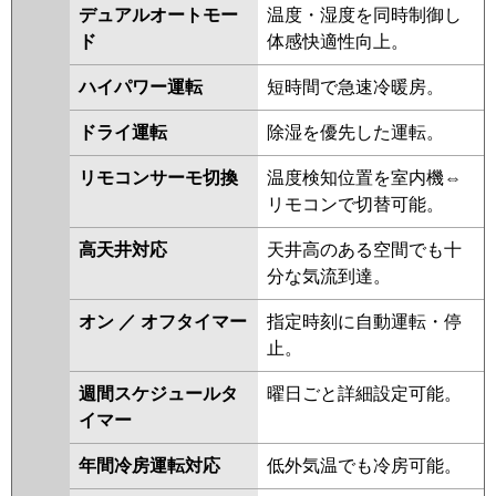
デュアルオートモー
温度・湿度を同時制御し
PLZ-HRMP112HFG4
PLZ-
ド
体感快適性向上。
ERMP112H4
PLZ-ERMP112HLE4
PLZ-ERMP112HE4
PLZ-
ハイパワー運転
短時間で急速冷暖房。
HRMP112HFG3
PLZ-
HRMP112HF3
PLZ-HRMP112H3
ドライ運転
除湿を優先した運転。
PLZ-ERMP112H3
PLZ-
ERMP112HLE3
PLZ-
リモコンサーモ切換
温度検知位置を室内機⇔
ERMP112HE3
PLZ-
リモコンで切替可能。
HRMP112HFG2
PLZ-
高天井対応
天井高のある空間でも十
HRMP112HF2
PLZ-HRMP112H2
分な気流到達。
PLZ-ERMP112HE2
PLZ-
ERMP112H2
PLZ-ERMP112HLE2
オン ／ オフタイマー
指定時刻に自動運転・停
PLZ-HRMP112EZ
PLZ-
止。
HRMP112EFGZ
PLZ-
HRMP112EFZ
PLZ-ERMP112EEZ
週間スケジュールタ
曜日ごと詳細設定可能。
PLZ-ERMP112EZ
PLZ-
イマー
ERMP112ELEZ
PLZ-
年間冷房運転対応
低外気温でも冷房可能。
HRMP112EFGY
PLZ-
HRMP112EFY
PLZ-HRMP112EY