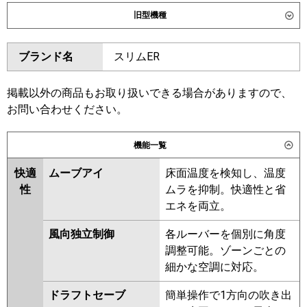
ダイキン
SZRC112CN
SZRC112C
旧型機種
SZRUC112C
SDRC112BB
SDRC112BBN
SDRUC112BB
ダイキン
SZRC112BY
SZRC112BYN
ブランド名
スリムER
SZRUC112BY
SZRC112BJ
東芝
GUHA112111XU
GUHA112111MUB
SZRC112BJN
SZRJC112BJ
GUEA112121MUB
GUEA112121XU
SZRJC112BF
SDRC112B
掲載以外の商品もお取り扱いできる場合がありますので、
GUSA112141MUB
GUSA112141XU
SDRC112BN
SZRC112BF
お問い合わせください。
GUSA11214P1MUB
SZRC112BFN
SZRC112BC
GUSA11214P1XU
SZRC112BCN
機能一覧
三菱電機
PLZ-HRMP112H6
PLZ-
東芝
GUHA11211MUB
GUHA11211XU
HRMP112HFG6
PLZ-
快適
ムーブアイ
床面温度を検知し、温度
GUEA11212XU
GUEA11212MUB
HRMP112HBF6
PLZ-
性
ムラを抑制。快適性と省
GUSA11214MUB
GUSA11214XU
HRMP112HF6
PLZ-
エネを両立。
GUSA11214PMUB
ERMP112HLE6
PLZ-
風向独立制御
各ルーバーを個別に角度
GUSA11214PXU
RUEA11232MUB
ERMP112HE6
調整可能。ゾーンごとの
RUEA11232XU
RUSA11234XU
日立
RCI-GP112RHN6
RCI-
細かな空調に対応。
RUSA11234MUB
RUHA11231MUB
GP112RSH12
RUEA11231MUB
RUSA11233MUB
ドラフトセーブ
簡単操作で1方向の吹き出
RUHA11231MU
RUHA11231XU