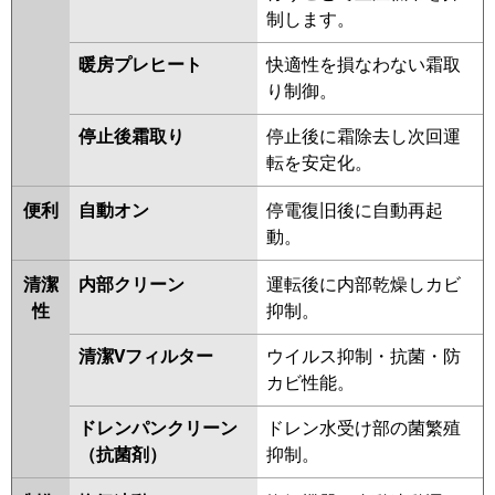
RCI-AP112HN9
RCI-GP112RSH3
制します。
RCI-GP112RSH2
暖房プレヒート
快適性を損なわない霜取
三菱重工
FDTV1126H6S-airf
FDTV1126H6S
り制御。
FDTV1126H6S-osj
FDTV1126H6S-rak
停止後霜取り
停止後に霜除去し次回運
FDTK1125H5SA-osj
転を安定化。
FDTK1125H5SA-rak
FDTK1125H5SA-airf
便利
自動オン
停電復旧後に自動再起
FDTK1125H5SA
動。
FDTV1125HA5SA-osj
FDTV1125HA5SA-rak
清潔
内部クリーン
運転後に内部乾燥しカビ
FDTV1125HA5SA-airf
性
抑制。
FDTV1125HA5SA
FDTK1125H5S
清潔Vフィルター
ウイルス抑制・抗菌・防
FDTK1125H5S-osj
カビ性能。
FDTK1125H5S-rak
FDTK1125H5S-airf
ドレンパンクリーン
ドレン水受け部の菌繁殖
FDTV1125HA5S-osj
（抗菌剤）
抑制。
FDTV1125HA5S-rak