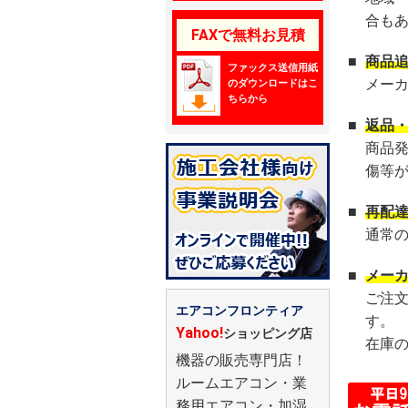
合も
FAXで無料お見積
■
商品
ファックス送信用紙
メー
のダウンロードはこ
ちらから
■
返品
商品
傷等
■
再配
通常
■
メー
ご注
エアコンフロンティア
す。
Yahoo!
ショッピング店
在庫
機器の販売専門店！
ルームエアコン・業
務用エアコン・加湿