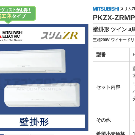
スリムZ
PKZX-ZRM
壁掛形 ツイン 4
三相200V ワイヤードリ
型番
セット内容
その他
-
希望小売価格
1