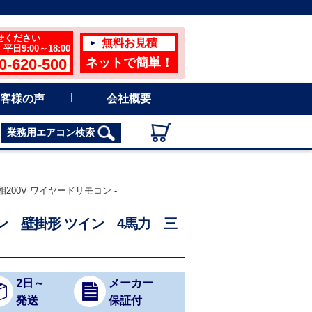
せください
無料お見積
日9:00～18:00
0-620-500
ネットで簡単！
客様の声
会社概要
業務用エアコン検索
200V ワイヤードリモコン -
コン 壁掛形 ツイン 4馬力 三
2日～
メーカー
発送
保証付