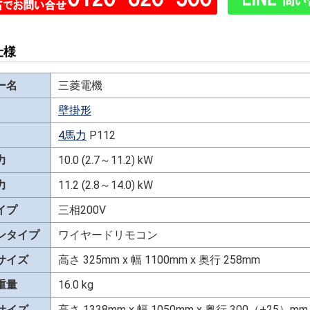
仕様
ー名
三菱電機
壁掛形
4馬力
P112
力
10.0 (2.7～11.2) kW
力
11.2 (2.8～14.0) kW
イプ
三相200V
ンタイプ
ワイヤードリモコン
サイズ
高さ 325mm x 幅 1100mm x 奥行 258mm
重量
16.0 kg
サイズ
高さ 1338mm x 幅 1050mm x 奥行 300（+25）mm