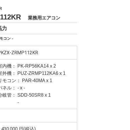
R
P112KR
業務用エアコン
馬力
モコン -
PKZX-ZRMP112KR
室内機： PK-RP56KA14 x 2
室外機： PUZ-ZRMP112KA6 x 1
リモコン： PAR-40MA x 1
パネル： - x -
分岐管： SDD-50SR8 x 1
-
,430,000
円(税込)