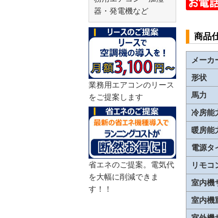
器・発電機など
商品
メーカ
形状
業務用エアコンのリース
馬力
をご提案します
冷房能
暖房能
電源タ
省エネのご提案。電気代
リモコ
を大幅に削減できま
室内機
す！！
室内機
室外機