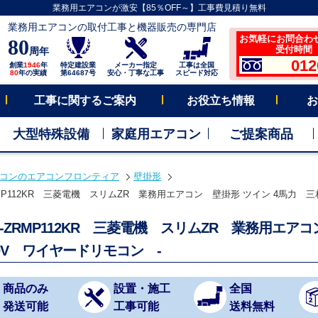
業務用エアコンが激安【85％OFF～】工事費見積り無料
業務用エアコンの取付工事と機器販売の専門店
お気軽にお問合わ
80
受付時間 平
周年
012
創業
1946
年
特定建設業
メーカー指定
工事は全国
80
年の実績
第64687号
安心・丁寧な工事
スピード対応
工事に関するご案内
お役立ち情報
お
大型特殊設備
家庭用エアコン
ご提案商品
コンのエアコンフロンティア
壁掛形
RMP112KR 三菱電機 スリムZR 業務用エアコン 壁掛形 ツイン 4馬力 三相
X-ZRMP112KR 三菱電機 スリムZR 業務用エア
0V ワイヤードリモコン -
商品のみ
設置・施工
全国
発送可能
工事可能
送料無料