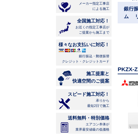
メーカー指定工事店
銀行
による施工
ム 
全国施工対応！
お近くの指定工事店が
ご提案から施工まで
様々なお支払いに対応！
銀行振込・郵便振替
クレジット・クレジットカード
PKZX
施工提案と
快適空間のご提案
スピード施工対応！
承りから
最短2日で施工
送料無料・特別価格
エアコン本体が
業界最安値級の低価格