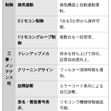
制御
換気連動
換気機器と自動連動運
転。
2リモコン制御
1台を2か所から操作可
能。
1リモコングループ制
複数台を一括管理。
御
工
ドレンアップメカ
排水を持ち上げて排出。
事・
設置自由度向上。
メン
クリーニングサイン
フィルター清掃時期を通
テナ
知。
ンス
性
故障診断
エラーコード表示による
自己診断。
形名・製造番号表
リモコンで機種情報確認
示、
可能。