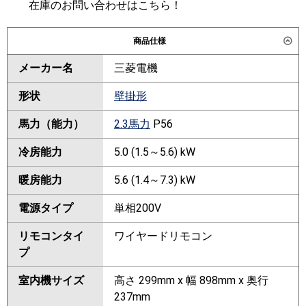
在庫のお問い合わせはこちら！
商品仕様
メーカー名
三菱電機
形状
壁掛形
馬力（能力）
2.3馬力
P56
冷房能力
5.0 (1.5～5.6) kW
暖房能力
5.6 (1.4～7.3) kW
電源タイプ
単相200V
リモコンタイ
ワイヤードリモコン
プ
室内機サイズ
高さ 299mm x 幅 898mm x 奥行
237mm