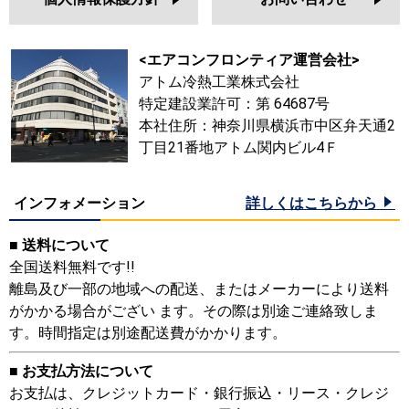
<エアコンフロンティア運営会社>
アトム冷熱工業株式会社
特定建設業許可：第 64687号
本社住所：神奈川県横浜市中区弁天通2
丁目21番地アトム関内ビル4Ｆ
インフォメーション
詳しくはこちらから
■ 送料について
全国送料無料です!!
離島及び一部の地域への配送、またはメーカーにより送料
がかかる場合がござい ます。その際は別途ご連絡致しま
す。時間指定は別途配送費がかかります。
■ お支払方法について
お支払は、クレジットカード・銀行振込・リース・クレジ