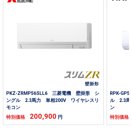
PKZ-ZRMP56SLL6 三菱電機 壁掛形 シ
RPK-G
ングル 2.3馬力 単相200V ワイヤレスリ
ル 2.3
モコン
ン
200,900
特別価格
円
特別価