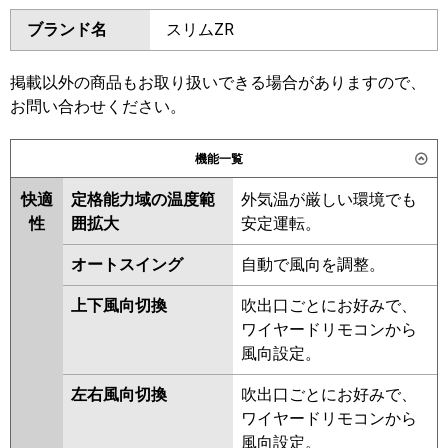
ダイキン
SSRA56CV
SSRA56CNV
GKXA05613JXU
ブランド名
スリムZR
SSRA56BYV
SSRA56BYNV
三菱電機
PKZ-ZRMP56SL6
PKZ-
SSRA56BJNV
SSRA56BJV
ZRMP56SLL6
SSRA56BFV
SSRA56BFNV
掲載以外の商品もお取り扱いできる場合がありますので、
SSRA56BCV
SSRA56BCNV
お問い合わせください。
日立
RPK-GP56RGHJ5
東芝
RKXA05643JMUB
機能一覧
三菱重工
FDKZ566HK6S
RKXA05643JMU
RKXA05643JXU
快適
定格能力域の温度範
外気温が厳しい環境でも
パナソニック
PA-P56K7SGCX
PA-P56K7SGC
三菱電機
PKZ-ZRMP56SLL5
PKZ-
性
囲拡大
安定運転。
ZRMP56SL5
PKZ-ZRMP56SLL4
PKZ-ZRMP56SL4
PKZ-
オートスイング
自動で風向を調整。
ZRMP56SLL3
PKZ-ZRMP56SLL2
上下風向切換
吹出口ごとにお好みで、
PKZ-ZRMP56SL2
PKZ-
ワイヤードリモコンから
ZRMP56SKLZ
PKZ-ZRMP56SKZ
風向設定。
PKZ-ZRMP56SKLY
PKZ-
ZRMP56SKY
PKZ-ZRMP56SKLV
左右風向切換
吹出口ごとにお好みで、
PKZ-ZRMP56SKV
PKZ-
ワイヤードリモコンから
ZRMP56SKLR
PKZ-ZRMP56SKR
風向設定。