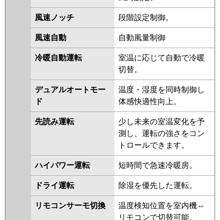
日立
RPK-GP56RGHJ4
RPK-
風速ノッチ
段階設定制御。
GP56RGHJ3
RPK-AP56GHJ7
RPK-GP56RGHJ2
RPK-AP56GHJ6
風速自動
自動風量制御
RPK-GP56RGHJ1
冷暖自動運転
室温に応じて自動で冷暖
三菱重工
FDKZ565HKA5SA
FDKZ565HK5SA
切替。
FDKZ565HK5S
デュアルオートモー
温度・湿度を同時制御し
パナソニック
PA-P56K7SGBX
PA-P56K7SGB
ド
体感快適性向上。
PA-P56K7SG
PA-P56K6SGB
PA-
P56K6SGA
先読み運転
少し未来の室温変化を予
測し、運転の強さをコン
トロールできます。
ハイパワー運転
短時間で急速冷暖房。
ドライ運転
除湿を優先した運転。
リモコンサーモ切換
温度検知位置を室内機⇔
リモコンで切替可能。