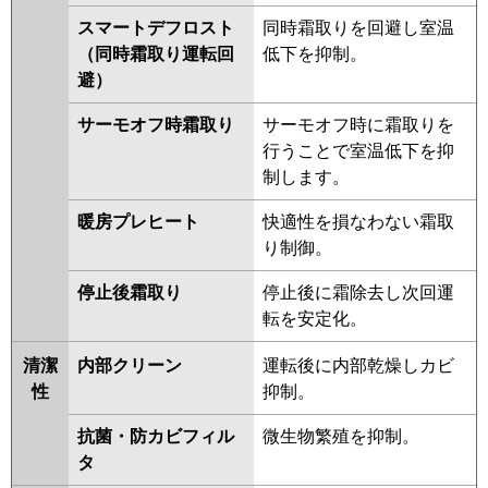
スマートデフロスト
同時霜取りを回避し室温
（同時霜取り運転回
低下を抑制。
避）
サーモオフ時霜取り
サーモオフ時に霜取りを
行うことで室温低下を抑
制します。
暖房プレヒート
快適性を損なわない霜取
り制御。
停止後霜取り
停止後に霜除去し次回運
転を安定化。
清潔
内部クリーン
運転後に内部乾燥しカビ
性
抑制。
抗菌・防カビフィル
微生物繁殖を抑制。
タ