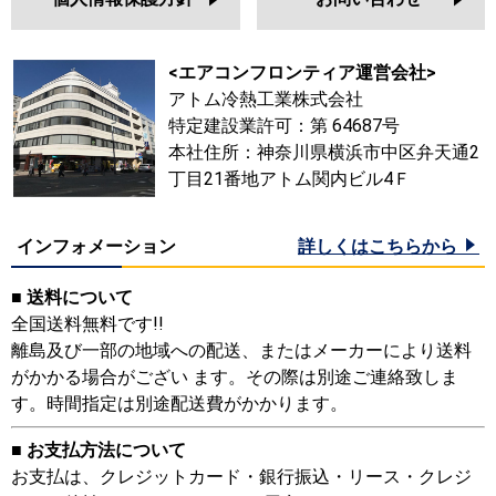
<エアコンフロンティア運営会社>
アトム冷熱工業株式会社
特定建設業許可：第 64687号
本社住所：神奈川県横浜市中区弁天通2
丁目21番地アトム関内ビル4Ｆ
インフォメーション
詳しくはこちらから
■ 送料について
全国送料無料です!!
離島及び一部の地域への配送、またはメーカーにより送料
がかかる場合がござい ます。その際は別途ご連絡致しま
す。時間指定は別途配送費がかかります。
■ お支払方法について
お支払は、クレジットカード・銀行振込・リース・クレジ