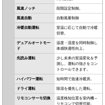
PKZ-ZRMP112K3
PKZ-
DHRMP112KL2
PKZ-
風速ノッチ
段階設定制御。
DHRMP112K2
PKZ-ZRMP112KL2
PKZ-ZRMP112K2
PKZ-
風速自動
自動風量制御
ZRMP112KZ
PKZ-ZRMP112KLY
冷暖自動運転
室温に応じて自動で冷暖
PKZ-ZRMP112KY
PKZ-
切替。
ZRMP112KLV
PKZ-ZRMP112KV
PKZ-ZRMP112KR
PKZ-
デュアルオートモー
温度・湿度を同時制御し
ZRMP112KLR
ド
体感快適性向上。
日立
RPK-GP112RGH5
RPK-
先読み運転
少し未来の室温変化を予
GP112RGH4
RPK-GP112RGH3
測し、運転の強さをコン
RPK-AP112GH7
RPK-GP112RGH2
トロールできます。
RPK-AP112GH6
RPK-
GP112RGH1
ハイパワー運転
短時間で急速冷暖房。
三菱重工
FDKZ1125H5SA
FDKZ1125H5S
ドライ運転
除湿を優先した運転。
パナソニック
PA-P112K7GBX
PA-P112K7GB
リモコンサーモ切換
温度検知位置を室内機⇔
PA-P112K7G
PA-P112K6GB
PA-
リモコンで切替可能。