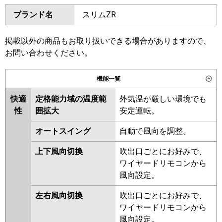
ダイキン
SSRA112C
SSRA112CN
ブランド名
スリムZR
三菱電機
PKZ-DHRMP112KL6
PKZ-
SSRA112BY
SSRA112BYN
DHRMP112K6
PKZ-ZRMP112K6
SSRA112BJ
SSRA112BJN
PKZ-ZRMP112KL6
SSRA112BF
SSRA112BFN
掲載以外の商品もお取り扱いできる場合がありますので、
SSRA112BC
SSRA112BCN
お問い合わせください。
日立
RPK-GP112RGH6
東芝
RKXA11243MUB
RKXA11243MU
機能一覧
三菱重工
FDKZ1126H6S
RKXA11243XU
RKXA11233M
RKXA11233X
RKXA11232M
快適
定格能力域の温度範
外気温が厳しい環境でも
パナソニック
PA-P112K7GC
PA-P112K7GCX
RKXA11232X
性
囲拡大
安定運転。
三菱電機
PKZ-DHRMP112K5
PKZ-
オートスイング
自動で風向を調整。
DHRMP112KL5
PKZ-ZRMP112K5
上下風向切換
吹出口ごとにお好みで、
PKZ-ZRMP112KL5
PKZ-
ワイヤードリモコンから
DHRMP112KL4
PKZ-
風向設定。
DHRMP112K4
PKZ-ZRMP112KL4
PKZ-ZRMP112K4
PKZ-
左右風向切換
吹出口ごとにお好みで、
DHRMP112KL3
PKZ-
ワイヤードリモコンから
DHRMP112K3
PKZ-ZRMP112KL3
風向設定。