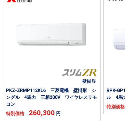
PKZ-ZRMP112KL6 三菱電機 壁掛形 シ
RPK-G
ングル 4馬力 三相200V ワイヤレスリモ
ル 4馬力
コン
特別価
260,300
特別価格
円