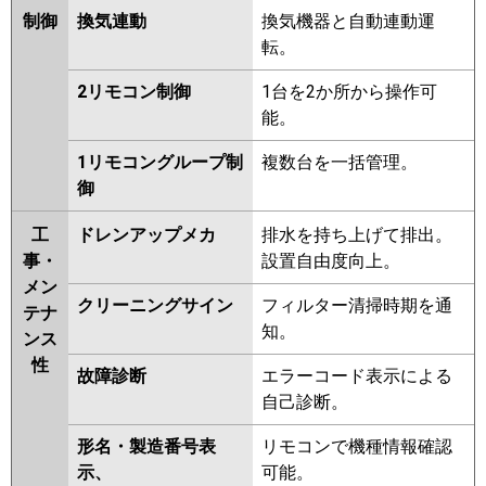
制御
換気連動
換気機器と自動連動運
転。
2リモコン制御
1台を2か所から操作可
能。
1リモコングループ制
複数台を一括管理。
御
工
ドレンアップメカ
排水を持ち上げて排出。
事・
設置自由度向上。
メン
クリーニングサイン
フィルター清掃時期を通
テナ
知。
ンス
性
故障診断
エラーコード表示による
自己診断。
形名・製造番号表
リモコンで機種情報確認
示、
可能。