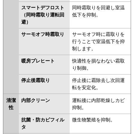
スマートデフロスト
同時霜取りを回避し室温
（同時霜取り運転回
低下を抑制。
避）
サーモオフ時霜取り
サーモオフ時に霜取りを
行うことで室温低下を抑
制します。
暖房プレヒート
快適性を損なわない霜取
り制御。
停止後霜取り
停止後に霜除去し次回運
転を安定化。
清潔
内部クリーン
運転後に内部乾燥しカビ
性
抑制。
抗菌・防カビフィル
微生物繁殖を抑制。
タ